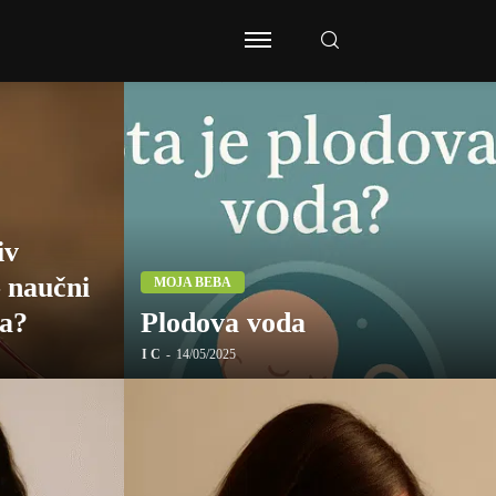
iv
 naučni
MOJA BEBA
ja?
Plodova voda
I C
14/05/2025