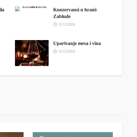
ila
Konzervansi u hrani:
Zablude
15/12/2024
Uparivanje mesa i vina
12/12/2024