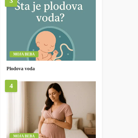
3
MOJA BEBA
Plodova voda
4
MOJA BEBA