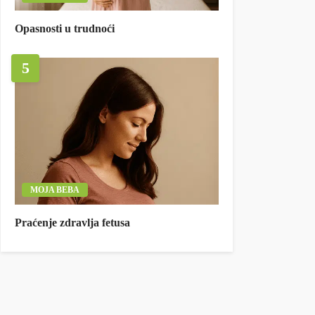
Opasnosti u trudnoći
5
MOJA BEBA
Praćenje zdravlja fetusa