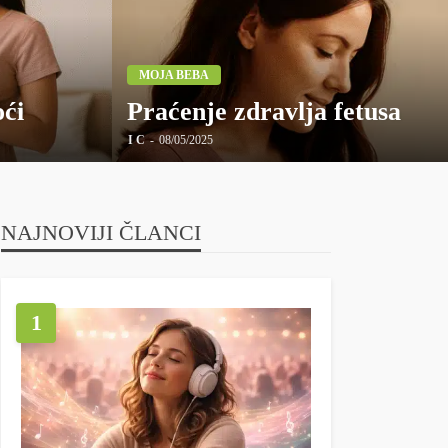
MOJA BEBA
oći
Praćenje zdravlja fetusa
I C
08/05/2025
NAJNOVIJI ČLANCI
1