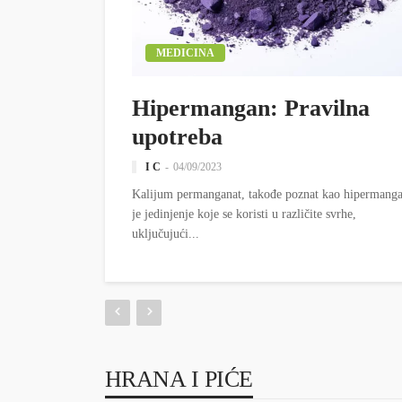
MEDICINA
Hipermangan: Pravilna
upotreba
I C
04/09/2023
Kalijum permanganat, takođe poznat kao hipermang
je jedinjenje koje se koristi u različite svrhe,
uključujući...
HRANA I PIĆE