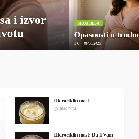
sa i izvor
MOJA BEBA
ivotu
Opasnosti u trudn
I C
09/05/2025
Hidrociklin mast
16/02/2024
Hidrociklin mast: Da li Vam