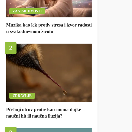
ZANIMLJIVOSTI
Muzika kao lek protiv stresa i izvor radosti
u svakodnevnom životu
2
ZDRAVLJE
Pčelinji otrov protiv karcinoma dojke –
naučni hit ili naučna iluzija?