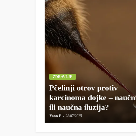
ZDRAVLJE
Pčelinji otrov protiv
karcinoma dojke – naučni
ili naučna iluzija?
Yann E
28/07/2025