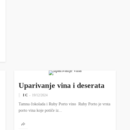
ZANIMLJIVOSTI
Uparivanje vina i deserata
I C
19/12/2024
Tamna čokolada i Ruby Porto vino Ruby Porto je vrsta
porto vina koje potiče iz...