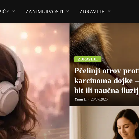
PIĆE
ZANIMLJIVOSTI
ZDRAVLJE
ZDRAVLJE
Pčelinji otrov prot
karcinoma dojke –
hit ili naučna iluzi
Yann E
28/07/2025