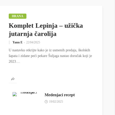
HRANA
Komplet Lepinja – užička
jutarnja čarolija
Yann E
22/04/2025
U nastavku otkrijte kako je iz usmenih predaja, školskih
šapata i zidane peći pekare Šuljaga nastao doručak koji je
2023....
Medenjaci recept
19/02/2025