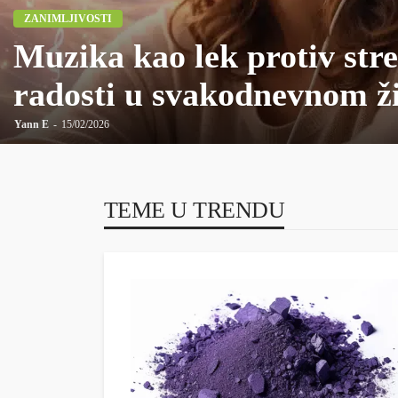
ZANIMLJIVOSTI
Muzika kao lek protiv stre
radosti u svakodnevnom ž
Yann E
15/02/2026
TEME U TRENDU