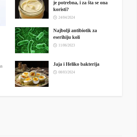
je potrebna, i za šta se ona
koristi?
24/04/2024
Najbolji antibiotik za
eserihiju koli
11/06/2023
Jaja i Heliko bakterija
an
08/03/2024