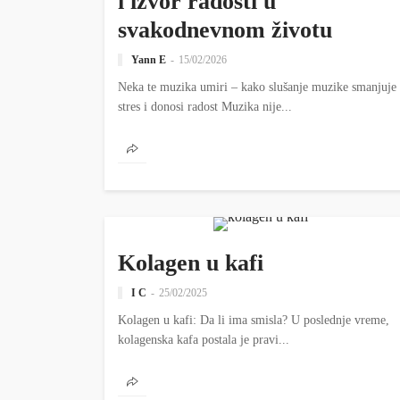
i izvor radosti u
svakodnevnom životu
Yann E
15/02/2026
Neka te muzika umiri – kako slušanje muzike smanjuje
stres i donosi radost Muzika nije...
ZANIMLJIVOSTI
Kolagen u kafi
I C
25/02/2025
Kolagen u kafi: Da li ima smisla? U poslednje vreme,
kolagenska kafa postala je pravi...