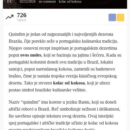
I C
02/12/2024
no comment
kolac od kokosa
726
VIEWS
Quindim je jedan od najpoznatijih i najvoljenijih dezerata
Brazila, čije poreklo seže u portugalsku kulinarsku tradiciju.
Njegov osnovni recept inspirisan je portugalskim dezertima
poput
ovos moles
, koji se baziraju na jajima i šećeru. Kada su
portugalski kolonisti doneli ovu tradiciju u Brazil, lokalni
sastojci, poput narendanog kokosa, zamenili su bademovo
brašno, čime je nastala tropska verzija klasičnog evropskog
deserta. Tako je stvoren
kolac od kokosa
, koji je ubrzo
postao simbol brazilske kulinarske veštine.
Naziv “quindim” ima korene u jeziku Bantu, koji su doneli
afrički robovi u Brazil. Reč simbolizuje nežnost i delikatnost,
što savršeno opisuje teksturu ovog dezerta. Ovaj istorijski
spoj portugalske i afričke tradicije učinio je kolac od kokosa
pravim predstavnikom brazilske kulturne fuzije.