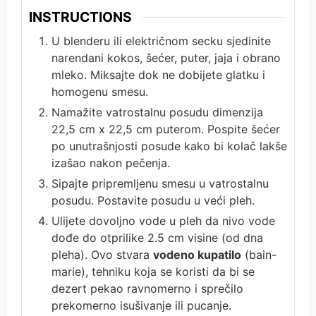
INSTRUCTIONS
U blenderu ili električnom secku sjedinite
narendani kokos, šećer, puter, jaja i obrano
mleko. Miksajte dok ne dobijete glatku i
homogenu smesu.
Namažite vatrostalnu posudu dimenzija
22,5 cm x 22,5 cm puterom. Pospite šećer
po unutrašnjosti posude kako bi kolač lakše
izašao nakon pečenja.
Sipajte pripremljenu smesu u vatrostalnu
posudu. Postavite posudu u veći pleh.
Ulijete dovoljno vode u pleh da nivo vode
dođe do otprilike 2.5 cm visine (od dna
pleha). Ovo stvara
vodeno kupatilo
(bain-
marie), tehniku koja se koristi da bi se
dezert pekao ravnomerno i sprečilo
prekomerno isušivanje ili pucanje.