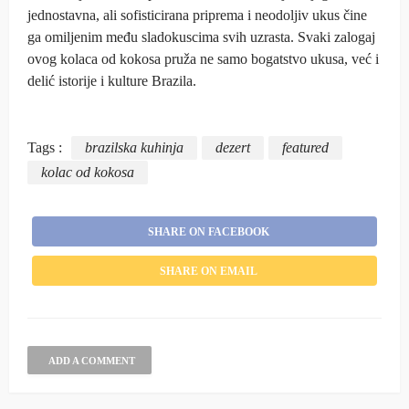
jednostavna, ali sofisticirana priprema i neodoljiv ukus čine
ga omiljenim među sladokuscima svih uzrasta. Svaki zalogaj
ovog kolaca od kokosa pruža ne samo bogatstvo ukusa, već i
delić istorije i kulture Brazila.
Tags :
brazilska kuhinja
dezert
featured
kolac od kokosa
SHARE ON FACEBOOK
SHARE ON EMAIL
ADD A COMMENT