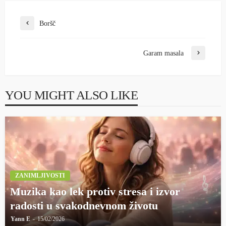
Boršč
Garam masala
YOU MIGHT ALSO LIKE
ZANIMLJIVOSTI
Muzika kao lek protiv stresa i izvor
radosti u svakodnevnom životu
Yann E
15/02/2026