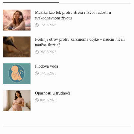
Muzika kao lek protiv stresa i izvor radosti u
svakodnevnom životu
15/02/2026
Pčelinji otrov protiv karcinoma dojke – naučni hit ili
naučna iluzija?
28/07/2025
Plodova voda
14/05/2025
Opasnosti u trudnoći
09/05/2025