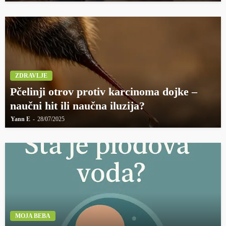
ZDRAVLJE
Pčelinji otrov protiv karcinoma dojke –
naučni hit ili naučna iluzija?
Yann E
28/07/2025
MOJA BEBA