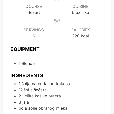
COURSE
CUISINE
dezert
brazilska
SERVINGS
CALORIES
6
220
kcal
EQUIPMENT
1 Blender
INGREDIENTS
1
šolja narendanog kokosa
¾
šolje šećera
2
velike kašike putera
3
jaja
pola
šolje obranog mleka