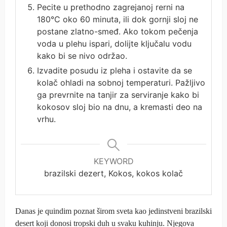
Pecite u prethodno zagrejanoj rerni na
180°C oko 60 minuta, ili dok gornji sloj ne
postane zlatno-smeđ. Ako tokom pečenja
voda u plehu ispari, dolijte ključalu vodu
kako bi se nivo održao.
Izvadite posudu iz pleha i ostavite da se
kolač ohladi na sobnoj temperaturi. Pažljivo
ga prevrnite na tanjir za serviranje kako bi
kokosov sloj bio na dnu, a kremasti deo na
vrhu.
KEYWORD
brazilski dezert, Kokos, kokos kolač
Danas je quindim poznat širom sveta kao jedinstveni brazilski
desert koji donosi tropski duh u svaku kuhinju. Njegova