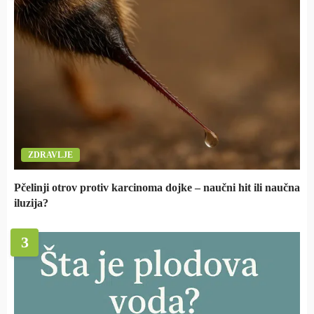
ZDRAVLJE
Pčelinji otrov protiv karcinoma dojke – naučni hit ili naučna
iluzija?
3