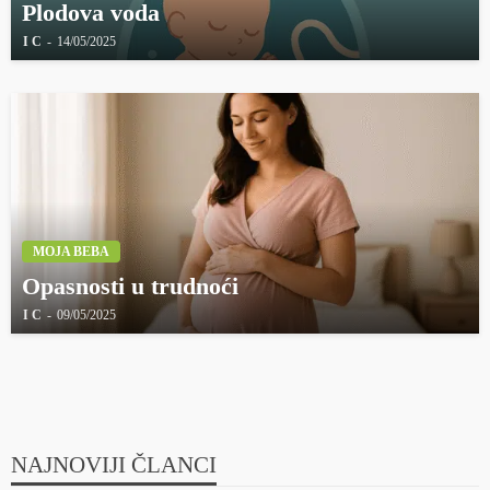
Plodova voda
I C
14/05/2025
MOJA BEBA
Opasnosti u trudnoći
I C
09/05/2025
NAJNOVIJI ČLANCI