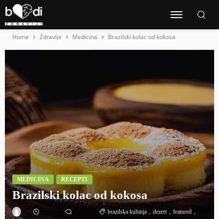
Home
Zdravlje
Medicina
Brazilski kolac od kokosa
MEDICINA
RECEPTI
Brazilski kolac od kokosa
brazilska kuhinja
dezert
featured