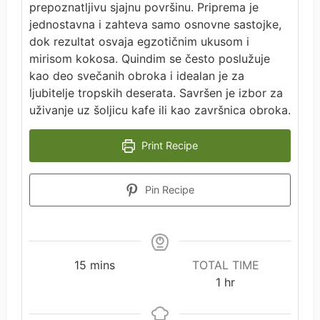
prepoznatljivu sjajnu površinu. Priprema je
jednostavna i zahteva samo osnovne sastojke,
dok rezultat osvaja egzotičnim ukusom i
mirisom kokosa. Quindim se često poslužuje
kao deo svečanih obroka i idealan je za
ljubitelje tropskih deserata. Savršen je izbor za
uživanje uz šoljicu kafe ili kao završnica obroka.
Print Recipe
Pin Recipe
minutes
15
mins
TOTAL TIME
hour
1
hr