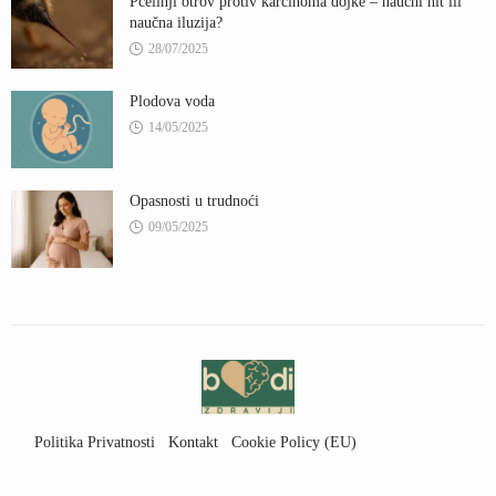
Pčelinji otrov protiv karcinoma dojke – naučni hit ili
naučna iluzija?
28/07/2025
Plodova voda
14/05/2025
Opasnosti u trudnoći
09/05/2025
Politika Privatnosti
Kontakt
Cookie Policy (EU)