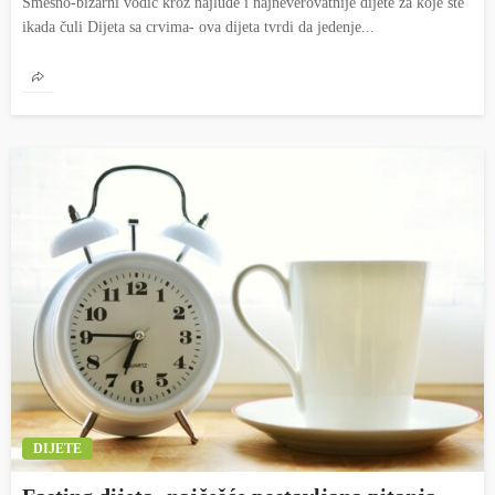
Smešno-bizarni vodič kroz najluđe i najneverovatnije dijete za koje ste
ikada čuli Dijeta sa crvima- ova dijeta tvrdi da jedenje...
DIJETE