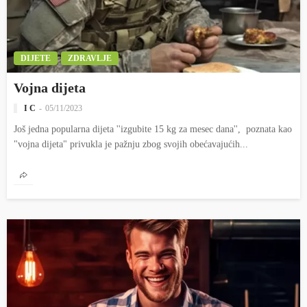
DIJETE
ZDRAVLJE
Vojna dijeta
I C
05/11/2023
Još jedna popularna dijeta ''izgubite 15 kg za mesec dana'', poznata kao
"vojna dijeta" privukla je pažnju zbog svojih obećavajućih...