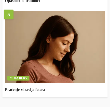
Opasnosti u trudnoći
5
MOJA BEBA
Praćenje zdravlja fetusa