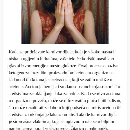
Kada se pridržavate karnivor dijete, koja je visokomasna i
niska u ugljenim hidratima, vaše telo će koristiti masti kao
glavni izvor energije umesto glukoze. Ovaj proces se naziva
ketogeneza i rezultira proizvodnjom ketona u organizmu.
Jedan od tih ketona je acetoacetat, koji se zatim razlaže u
acetone. Aceton je hemijski srodan supstanci koja se koristi u
sredstvima za uklanjanje laka za nokte. Kada se nivo acetona
u organizmu poveća, može se difuzovati u pluća i biti izdisan,
što može rezultirati zadahom koji podseća na miris acetona ili
sredstva za uklanjanje laka za nokte. Takođe karnivor dijeta
je siromašna vlaknima, koja se uglavnom nalaze u biljnim
namirnicama poput voća, povrća, žitarica i mahunarki.