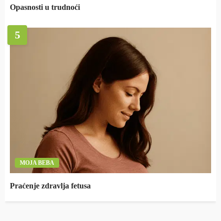
Opasnosti u trudnoći
5
MOJA BEBA
Praćenje zdravlja fetusa