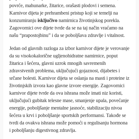
povrće, mahunarke, žitarice, orašasti plodovi i semena.
Karnivor dijeta je prehrambeni pristup koji se temelji na
konzumiranju
isključivo
namirnica životinjskog porekla.
Zagovornici ove dijete tvrde da se na taj način vraćamo na
našu “prapostojbinu” i da se poboljšava zdravlje i vitalnost.
Jedan od glavnih razloga za izbor karnivor dijete je verovanje
da su visokokalorične ugljenohidratne namirnice, poput
žitarica i šećera, glavni uzrok mnogih savremenih
zdravstvenih problema, uključujući gojaznost, dijabetes i
srčane bolesti. Karnivor dijeta se oslanja na masti i proteine iz
životinjskih izvora kao glavne izvore energije. Zagovornici
karnivor dijete tvrde da ova ishrana može imati niz koristi,
uključujući gubitak telesne mase, smanjenje upala, povećanje
energije, poboljšanje mentalne jasnoće, stabilizaciju nivoa
šećera u krvi i poboljšanje sportskih performansi. Takođe se
tvrdi da ovakva ishrana može pomoći u regulisanju hormona
i poboljšanju digestivnog zdravlja.