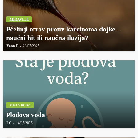
ZDRAVLJE
Pčelinji otrov protiv karcinoma dojke –
naučni hit ili naučna iluzija?
Yann E
28/07/2025
MOJA BEBA
Plodova voda
I C
14/05/2025