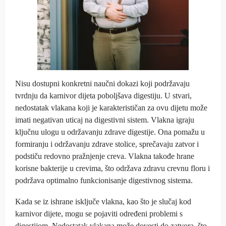
Nisu dostupni konkretni naučni dokazi koji podržavaju
tvrdnju da karnivor dijeta poboljšava digestiju. U stvari,
nedostatak vlakana koji je karakterističan za ovu dijetu može
imati negativan uticaj na digestivni sistem. Vlakna igraju
ključnu ulogu u održavanju zdrave digestije. Ona pomažu u
formiranju i održavanju zdrave stolice, sprečavaju zatvor i
podstiču redovno pražnjenje creva. Vlakna takođe hrane
korisne bakterije u crevima, što održava zdravu crevnu floru i
podržava optimalno funkcionisanje digestivnog sistema.
Kada se iz ishrane isključe vlakna, kao što je slučaj kod
karnivor dijete, mogu se pojaviti određeni problemi s
digestijom. Nedostatak vlakana može dovesti do zatvora, što