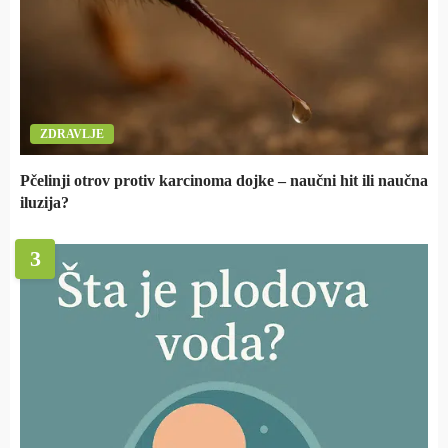
ZDRAVLJE
Pčelinji otrov protiv karcinoma dojke – naučni hit ili naučna
iluzija?
3