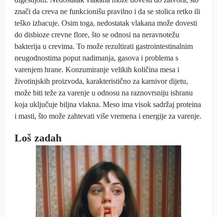
znači da creva ne funkcionišu pravilno i da se stolica retko ili
teško izbacuje. Osim toga, nedostatak vlakana može dovesti
do disbioze crevne flore, što se odnosi na neravnotežu
bakterija u crevima. To može rezultirati gastrointestinalnim
neugodnostima poput nadimanja, gasova i problema s
varenjem hrane. Konzumiranje velikih količina mesa i
životinjskih proizvoda, karakteristično za karnivor dijetu,
može biti teže za varenje u odnosu na raznovrsniju ishranu
koja uključuje biljna vlakna. Meso ima visok sadržaj proteina
i masti, što može zahtevati više vremena i energije za varenje.
Loš zadah