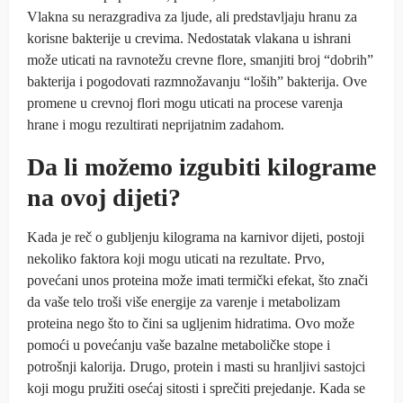
Vlakna su nerazgradiva za ljude, ali predstavljaju hranu za
korisne bakterije u crevima. Nedostatak vlakana u ishrani
može uticati na ravnotežu crevne flore, smanjiti broj “dobrih”
bakterija i pogodovati razmnožavanju “loših” bakterija. Ove
promene u crevnoj flori mogu uticati na procese varenja
hrane i mogu rezultirati neprijatnim zadahom.
Da li možemo izgubiti kilograme
na ovoj dijeti?
Kada je reč o gubljenju kilograma na karnivor dijeti, postoji
nekoliko faktora koji mogu uticati na rezultate. Prvo,
povećani unos proteina može imati termički efekat, što znači
da vaše telo troši više energije za varenje i metabolizam
proteina nego što to čini sa ugljenim hidratima. Ovo može
pomoći u povećanju vaše bazalne metaboličke stope i
potrošnji kalorija. Drugo, protein i masti su hranljivi sastojci
koji mogu pružiti osećaj sitosti i sprečiti prejedanje. Kada se