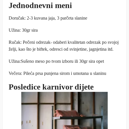
Jednodnevni meni
Doručak: 2-3 kuvana jaja, 3 parčeta slanine
Užina: 30gr sira
Ručak: Pečeni odrezak- odaberi kvalitetan odrezak po svojoj
želji, kao što je biftek, odresci od svinjetine, jagnjetina itd.
Užina:Sušeno meso po tvom izboru ili 30gr sira opet
Večera: Pileća prsa punjena sirom i umotana u slaninu
Posledice karnivor dijete