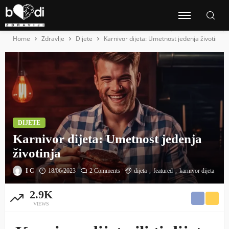
Home
Zdravlje
Dijete
Karnivor dijeta: Umetnost jedenja životinja
DIJETE
Karnivor dijeta: Umetnost jedenja
životinja
I C
18/06/2023
2 Comments
dijeta
featured
karnivor dijeta
2.9K
VIEWS