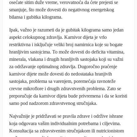
osećate sitim duže vreme, verovatnoća da ćete prejesti se
smanjuje, što može dovesti do negativnog energetskog
bilansa i gubitka kilograma.
Ipak, važno je razumeti da je gubitak kilograma samo jedan
aspekt celokupnog zdravlja. Karnivor dijeta je vrlo
restriktivna i isključuje veliki broj namirnica koje su bogate
hranljivim sastojcima. To može dovesti do deficita vitamina,
minerala, vlakana i drugih hranljivih sastojaka koji su važni
za održavanje optimalnog zdravlja. Dugoročno praćenje
karnivor dijete može dovesti do nedostataka hranjivih
sastojaka, problema sa varenjem, poremećaja ravnoteže
crevne mikroflore i drugih zdravstvenih problema. Zato se
preporučuje da karnivor dijeta bude privremena i da se koristi
samo pod nadzorom zdravstvenog stručnjaka.
Najvažnije je pridržavati se pravila zdrave i održive ishrane
koja odgovara vašim individualnim potrebama i ciljevima.
Konsultacija sa zdravstvenim stručnjakom ili nutricionistom