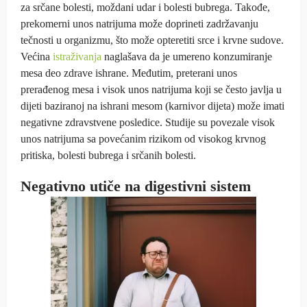
za srčane bolesti, moždani udar i bolesti bubrega. Takođe,
prekomerni unos natrijuma može doprineti zadržavanju
tečnosti u organizmu, što može opteretiti srce i krvne sudove.
Većina
istraživanja
naglašava da je umereno konzumiranje
mesa deo zdrave ishrane. Međutim, preterani unos
prerađenog mesa i visok unos natrijuma koji se često javlja u
dijeti baziranoj na ishrani mesom (karnivor dijeta) može imati
negativne zdravstvene posledice. Studije su povezale visok
unos natrijuma sa povećanim rizikom od visokog krvnog
pritiska, bolesti bubrega i srčanih bolesti.
Negativno utiče na digestivni sistem