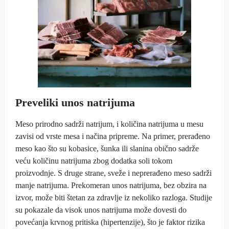
Preveliki unos natrijuma
Meso prirodno sadrži natrijum, i količina natrijuma u mesu
zavisi od vrste mesa i načina pripreme. Na primer, prerađeno
meso kao što su kobasice, šunka ili slanina obično sadrže
veću količinu natrijuma zbog dodatka soli tokom
proizvodnje. S druge strane, sveže i neprerađeno meso sadrži
manje natrijuma. Prekomeran unos natrijuma, bez obzira na
izvor, može biti štetan za zdravlje iz nekoliko razloga. Studije
su pokazale da visok unos natrijuma može dovesti do
povećanja krvnog pritiska (hipertenzije), što je faktor rizika