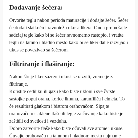
Dodavanje šećera:
Otvorite teglu nakon perioda maturacije i dodajte šećer. Šećer
će dodati slatkoću i ravnotežu ukusa likera. Onda promešajte
sadržaj tegle kako bi se šećer ravnomerno rastopio, i vratite
teglu na tamno i hladno mesto kako bi se liker dalje razvijao i
ukus se povezivao sa šećerom.
Filtriranje i flaširanje:
Nakon što je liker sazreo i ukusi se razvili, vreme je za
filtriranje.
Koristite cediljku ili gazu kako biste uklonili sve čvrste
sastojke poput oraha, korice limuna, karanfilića i cimeta. To
će rezultirati glatkom i bistrom orahovačom. Sipajte
orahovaču u staklene flaše ili tegle za čuvanje kako biste je
zaštitili od svetlosti i vazduha.
Dobro zatvorite flaše kako biste očuvali sve arome i ukuse.
Čuvajte orahovaču na tamnom i hladnom mestu najmanje