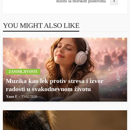
Rizoto sa morskim plodovima
YOU MIGHT ALSO LIKE
ZANIMLJIVOSTI
Muzika kao lek protiv stresa i izvor
radosti u svakodnevnom životu
Yann E
15/02/2026