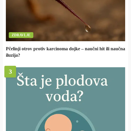
ZDRAVLJE
Pčelinji otrov protiv karcinoma dojke – naučni hit ili naučna
iluzija?
3