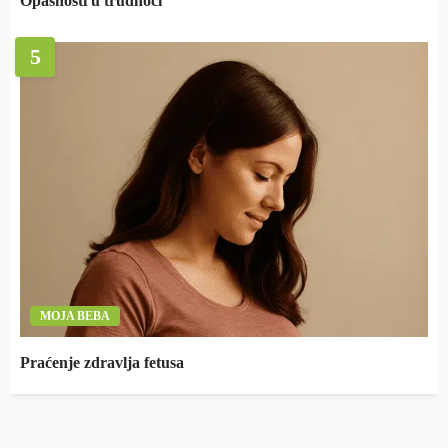
Opasnosti u trudnoći
5
MOJA BEBA
Praćenje zdravlja fetusa