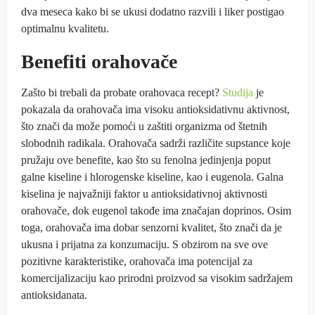
dva meseca kako bi se ukusi dodatno razvili i liker postigao
optimalnu kvalitetu.
Benefiti orahovače
Zašto bi trebali da probate orahovaca recept?
Studija
je
pokazala da orahovača ima visoku antioksidativnu aktivnost,
što znači da može pomoći u zaštiti organizma od štetnih
slobodnih radikala. Orahovača sadrži različite supstance koje
pružaju ove benefite, kao što su fenolna jedinjenja poput
galne kiseline i hlorogenske kiseline, kao i eugenola. Galna
kiselina je najvažniji faktor u antioksidativnoj aktivnosti
orahovače, dok eugenol takođe ima značajan doprinos. Osim
toga, orahovača ima dobar senzorni kvalitet, što znači da je
ukusna i prijatna za konzumaciju. S obzirom na sve ove
pozitivne karakteristike, orahovača ima potencijal za
komercijalizaciju kao prirodni proizvod sa visokim sadržajem
antioksidanata.