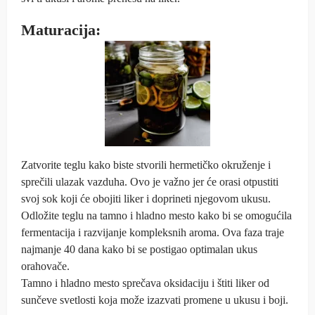
Maturacija:
Zatvorite teglu kako biste stvorili hermetičko okruženje i
sprečili ulazak vazduha. Ovo je važno jer će orasi otpustiti
svoj sok koji će obojiti liker i doprineti njegovom ukusu.
Odložite teglu na tamno i hladno mesto kako bi se omogućila
fermentacija i razvijanje kompleksnih aroma. Ova faza traje
najmanje 40 dana kako bi se postigao optimalan ukus
orahovače.
Tamno i hladno mesto sprečava oksidaciju i štiti liker od
sunčeve svetlosti koja može izazvati promene u ukusu i boji.