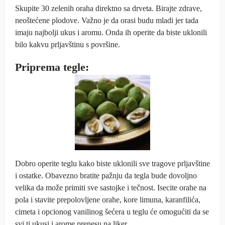
Skupite 30 zelenih oraha direktno sa drveta. Birajte zdrave,
neoštećene plodove. Važno je da orasi budu mladi jer tada
imaju najbolji ukus i aromu. Onda ih operite da biste uklonili
bilo kakvu prljavštinu s površine.
Priprema tegle:
Dobro operite teglu kako biste uklonili sve tragove prljavštine
i ostatke. Obavezno bratite pažnju da tegla bude dovoljno
velika da može primiti sve sastojke i tečnost. Isecite orahe na
pola i stavite prepolovljene orahe, kore limuna, karanfilića,
cimeta i opcionog vanilinog šećera u teglu će omogućiti da se
svi ti ukusi i arome prenesu na liker.