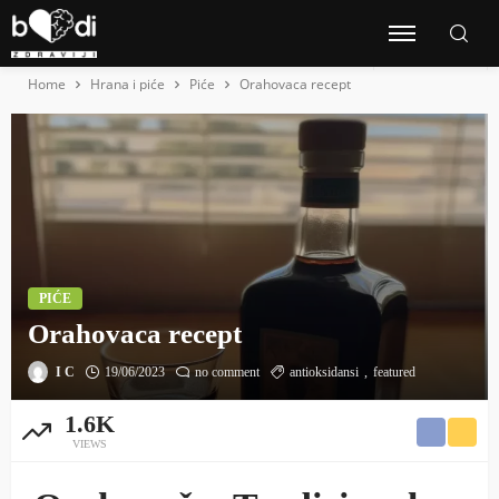
Home
Hrana i piće
Piće
Orahovaca recept
PIĆE
Orahovaca recept
I C
19/06/2023
no comment
antioksidansi
featured
1.6K
VIEWS