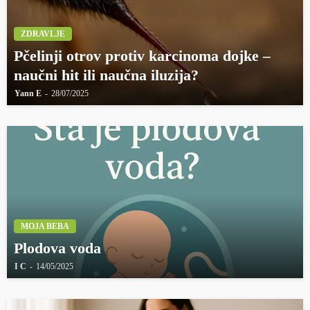
ZDRAVLJE
Pčelinji otrov protiv karcinoma dojke –
naučni hit ili naučna iluzija?
Yann E
28/07/2025
MOJA BEBA
Plodova voda
I C
14/05/2025