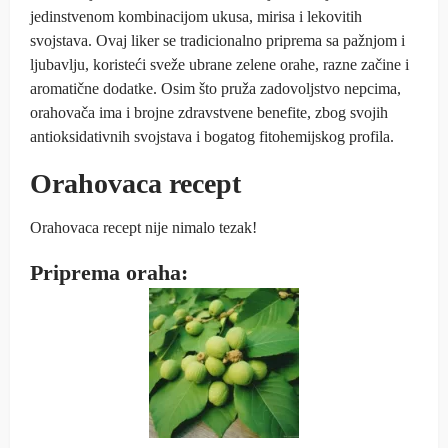
jedinstvenom kombinacijom ukusa, mirisa i lekovitih
svojstava. Ovaj liker se tradicionalno priprema sa pažnjom i
ljubavlju, koristeći sveže ubrane zelene orahe, razne začine i
aromatične dodatke. Osim što pruža zadovoljstvo nepcima,
orahovača ima i brojne zdravstvene benefite, zbog svojih
antioksidativnih svojstava i bogatog fitohemijskog profila.
Orahovaca recept
Orahovaca recept nije nimalo tezak!
Priprema oraha: