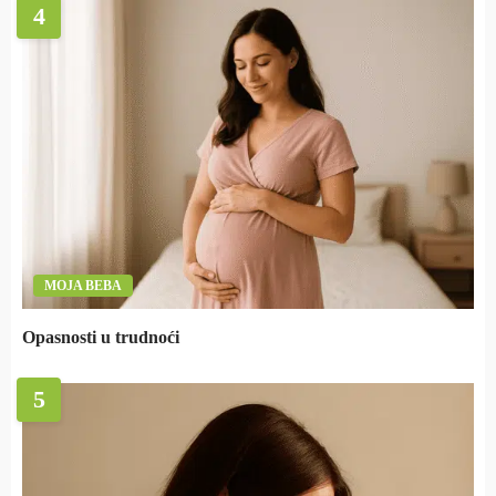
4
MOJA BEBA
Opasnosti u trudnoći
5