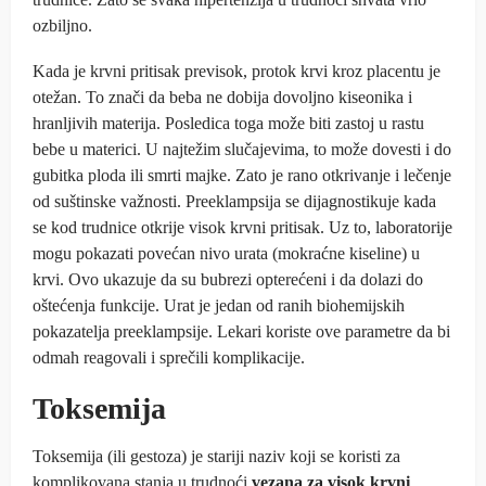
ozbiljno.
Kada je krvni pritisak previsok, protok krvi kroz placentu je
otežan. To znači da beba ne dobija dovoljno kiseonika i
hranljivih materija. Posledica toga može biti zastoj u rastu
bebe u materici. U najtežim slučajevima, to može dovesti i do
gubitka ploda ili smrti majke. Zato je rano otkrivanje i lečenje
od suštinske važnosti. Preeklampsija se dijagnostikuje kada
se kod trudnice otkrije visok krvni pritisak. Uz to, laboratorije
mogu pokazati povećan nivo urata (mokraćne kiseline) u
krvi. Ovo ukazuje da su bubrezi opterećeni i da dolazi do
oštećenja funkcije. Urat je jedan od ranih biohemijskih
pokazatelja preeklampsije. Lekari koriste ove parametre da bi
odmah reagovali i sprečili komplikacije.
Toksemija
Toksemija (ili gestoza) je stariji naziv koji se koristi za
komplikovana stanja u trudnoći
vezana za visok krvni