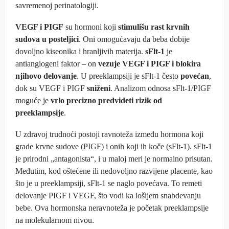
savremenoj perinatologiji.
VEGF i PIGF
su hormoni koji
stimulišu rast krvnih
sudova u posteljici
. Oni omogućavaju da beba dobije
dovoljno kiseonika i hranljivih materija.
sFlt-1
je
antiangiogeni faktor – on
vezuje VEGF i PIGF i blokira
njihovo delovanje
. U preeklampsiji je sFlt-1 često
povećan
,
dok su VEGF i PIGF
sniženi
. Analizom odnosa sFlt-1/PIGF
moguće je
vrlo precizno predvideti rizik od
preeklampsije
.
U zdravoj trudnoći postoji ravnoteža između hormona koji
grade krvne sudove (PIGF) i onih koji ih koče (sFlt-1). sFlt-1
je prirodni „antagonista“, i u maloj meri je normalno prisutan.
Međutim, kod oštećene ili nedovoljno razvijene placente, kao
što je u preeklampsiji, sFlt-1 se naglo povećava. To remeti
delovanje PIGF i VEGF, što vodi ka lošijem snabdevanju
bebe. Ova hormonska neravnoteža je početak preeklampsije
na molekularnom nivou.