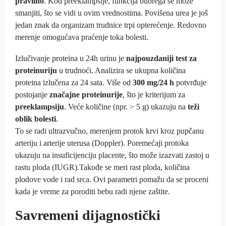
pravilno
. Kod preeklampsije, funkcija bubrega se može
smanjiti, što se vidi u ovim vrednostima. Povišena urea je još
jedan znak da organizam trudnice trpi opterećenje. Redovno
merenje omogućava praćenje toka bolesti.
Izlučivanje proteina u 24h urinu je
najpouzdaniji test za
proteinuriju
u trudnoći. Analizira se ukupna količina
proteina izlučena za 24 sata. Više od
300 mg/24 h
potvrđuje
postojanje
značajne proteinurije
, što je kriterijum za
preeklampsiju
. Veće količine (npr. > 5 g) ukazuju na
teži
oblik bolesti
.
To se radi ultrazvučno, merenjem protok krvi kroz pupčanu
arteriju i arterije uterusa (Doppler). Poremećaji protoka
ukazuju na insuficijenciju placente, što može izazvati zastoj u
rastu ploda (IUGR).Takođe se meri rast ploda, količina
plodove vode i rad srca. Ovi parametri pomažu da se proceni
kada je vreme za poroditi bebu radi njene zaštite.
Savremeni dijagnostički