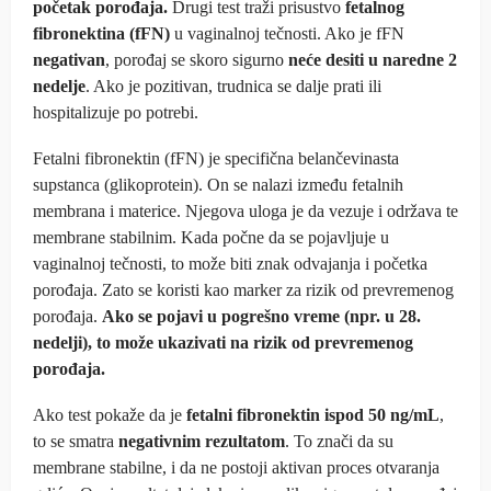
početak porođaja.
Drugi test traži prisustvo
fetalnog
fibronektina (fFN)
u vaginalnoj tečnosti. Ako je fFN
negativan
, porođaj se skoro sigurno
neće desiti u naredne 2
nedelje
. Ako je pozitivan, trudnica se dalje prati ili
hospitalizuje po potrebi.
Fetalni fibronektin (fFN) je specifična belančevinasta
supstanca (glikoprotein). On se nalazi između fetalnih
membrana i materice. Njegova uloga je da vezuje i održava te
membrane stabilnim. Kada počne da se pojavljuje u
vaginalnoj tečnosti, to može biti znak odvajanja i početka
porođaja. Zato se koristi kao marker za rizik od prevremenog
porođaja.
Ako se pojavi u pogrešno vreme (npr. u 28.
nedelji), to može ukazivati na rizik od prevremenog
porođaja.
Ako test pokaže da je
fetalni fibronektin ispod 50 ng/mL
,
to se smatra
negativnim rezultatom
. To znači da su
membrane stabilne, i da ne postoji aktivan proces otvaranja