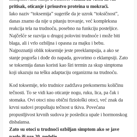
pritisak, oticanje i prisustvo proteina u mokraći.
Iako naziv “toksemija” sugeriše da je uzrok “toksičnost”,
danas znamo da nije u pitanju trovanje, već kompleksna
reakcija tela na trudnoću, posebno na funkciju posteljice.
Najčešće se razvija u drugoj polovini trudnoće i može biti
blaga, ali i vrlo ozbiljna i opasna za majku i bebu.
Najpoznatiji oblik toksemije jeste preeklampsija, a ako se
stanje pogorša i dođe do napada, govorimo o eklampsiji. Zato
se toksemija danas koristi kao širi termin za skup simptoma
koji ukazuju na tešku adaptaciju organizma na trudnoću.
Kod toksemije, telo trudnice zadržava prekomernu količinu
tečnosti. To se vidi kao oticanje nogu, ruku, lica, pa čak i
stomaka. Ovi otoci nisu obični fiziološki otoci, već znak da
krvni sudovi propuštaju tečnost u tkiva. Povećana
propustljivost krvnih sudova je posledica upale i hormonskog
disbalansa.
Zato su otoci u trudnoći ozbiljan simptom ako se jave
naglo ili pre 20. nedelje.