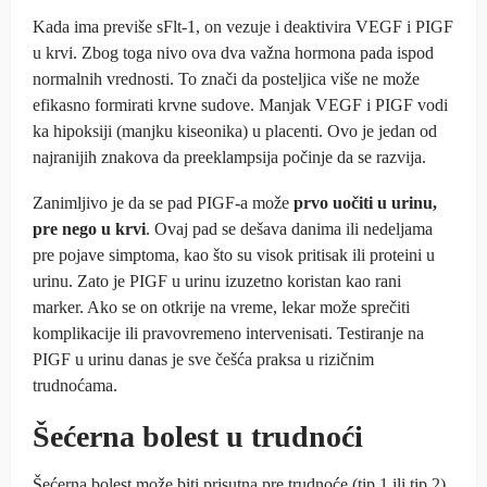
Kada ima previše sFlt-1, on vezuje i deaktivira VEGF i PIGF
u krvi. Zbog toga nivo ova dva važna hormona pada ispod
normalnih vrednosti. To znači da posteljica više ne može
efikasno formirati krvne sudove. Manjak VEGF i PIGF vodi
ka hipoksiji (manjku kiseonika) u placenti. Ovo je jedan od
najranijih znakova da preeklampsija počinje da se razvija.
Zanimljivo je da se pad PIGF-a može
prvo uočiti u urinu,
pre nego u krvi
. Ovaj pad se dešava danima ili nedeljama
pre pojave simptoma, kao što su visok pritisak ili proteini u
urinu. Zato je PIGF u urinu izuzetno koristan kao rani
marker. Ako se on otkrije na vreme, lekar može sprečiti
komplikacije ili pravovremeno intervenisati. Testiranje na
PIGF u urinu danas je sve češća praksa u rizičnim
trudnoćama.
Šećerna bolest u trudnoći
Šećerna bolest može biti prisutna pre trudnoće (tip 1 ili tip 2)