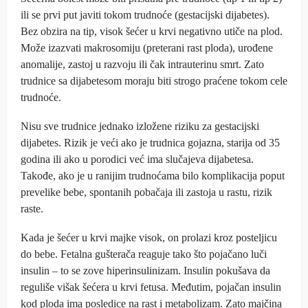
ili se prvi put javiti tokom trudnoće (gestacijski dijabetes).
Bez obzira na tip, visok šećer u krvi negativno utiče na plod.
Može izazvati makrosomiju (preterani rast ploda), urođene
anomalije, zastoj u razvoju ili čak intrauterinu smrt. Zato
trudnice sa dijabetesom moraju biti strogo praćene tokom cele
trudnoće.
Nisu sve trudnice jednako izložene riziku za gestacijski
dijabetes. Rizik je veći ako je trudnica gojazna, starija od 35
godina ili ako u porodici već ima slučajeva dijabetesa.
Takođe, ako je u ranijim trudnoćama bilo komplikacija poput
prevelike bebe, spontanih pobačaja ili zastoja u rastu, rizik
raste.
Kada je šećer u krvi majke visok, on prolazi kroz posteljicu
do bebe. Fetalna gušterača reaguje tako što pojačano luči
insulin – to se zove hiperinsulinizam. Insulin pokušava da
reguliše višak šećera u krvi fetusa. Međutim, pojačan insulin
kod ploda ima posledice na rast i metabolizam. Zato majčina