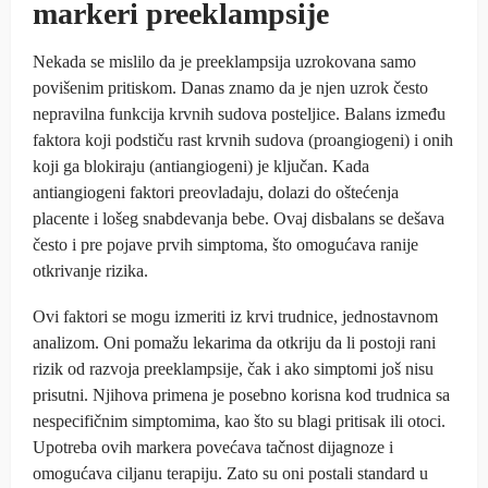
markeri preeklampsije
Nekada se mislilo da je preeklampsija uzrokovana samo
povišenim pritiskom. Danas znamo da je njen uzrok često
nepravilna funkcija krvnih sudova posteljice. Balans između
faktora koji podstiču rast krvnih sudova (proangiogeni) i onih
koji ga blokiraju (antiangiogeni) je ključan. Kada
antiangiogeni faktori preovladaju, dolazi do oštećenja
placente i lošeg snabdevanja bebe. Ovaj disbalans se dešava
često i pre pojave prvih simptoma, što omogućava ranije
otkrivanje rizika.
Ovi faktori se mogu izmeriti iz krvi trudnice, jednostavnom
analizom. Oni pomažu lekarima da otkriju da li postoji rani
rizik od razvoja preeklampsije, čak i ako simptomi još nisu
prisutni. Njihova primena je posebno korisna kod trudnica sa
nespecifičnim simptomima, kao što su blagi pritisak ili otoci.
Upotreba ovih markera povećava tačnost dijagnoze i
omogućava ciljanu terapiju. Zato su oni postali standard u