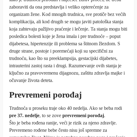
zaboraviti da ona predstavlja i veliko opterećenje za
organizam žene. Kod mnogih trudnica, sve protiče bez većih
komplikacija, ali kod drugih se mogu javiti patološka stanja
koja zahtevaju pažljivo praćenje i lečenje. Ta stanja mogu biti
posledica bolesti koje je žena imala i pre trudnoće – poput
dijabetesa, hipertenzije ili problema sa štitnom žlezdom. S
druge strane, postoje i poremećaji koji su specifični za
trudnoću, kao što su preeklampsija, gestacijski dijabetes,
intrauterini zastoj rasta i drugi. Razumevanje ovih stanja je
ključno za pravovremenu dijagnozu, zaštitu zdravlja majke i
očuvanje života deteta.
Prevremeni porođaj
Trudnoća u proseku traje oko 40 nedelja. Ako se beba rodi
pre 37. nedelje
, to se zove
prevremeni porođaj
.
Što je beba rođena ranije, veći je rizik za njeno zdravlje.
Prevremeno rođene bebe često nisu još spremne za