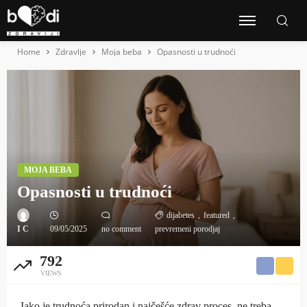
Home
Zdravlje
Moja beba
Opasnosti u trudnoći
MOJA BEBA
Opasnosti u trudnoći
dijabetes
featured
I C
09/05/2025
no comment
prevremeni porodjaj
792
VIEWS
Iako je trudnoća prirodan i najčešće zdrav proces, ne treba