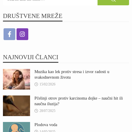
DRUŠTVENE MREŽE
NAJNOVIJI ČLANCI
Muzika kao lek protiv stresa i izvor radosti u
svakodnevnom životu
15/02/2026
Pčelinji otrov protiv karcinoma dojke – naučni hit ili
naučna iluzija?
28/07/2025
Plodova voda
14/05/2025