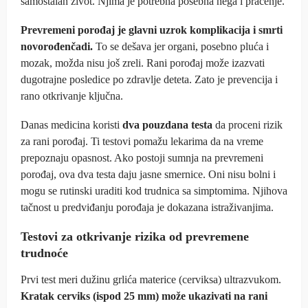
samostalan život. Njima je potrebna posebna nega i praćenje.
Prevremeni porođaj je glavni uzrok komplikacija i smrti
novorođenčadi.
To se dešava jer organi, posebno pluća i
mozak, možda nisu još zreli. Rani porođaj može izazvati
dugotrajne posledice po zdravlje deteta. Zato je prevencija i
rano otkrivanje ključna.
Danas medicina koristi
dva pouzdana testa
da proceni rizik
za rani porođaj. Ti testovi pomažu lekarima da na vreme
prepoznaju opasnost. Ako postoji sumnja na prevremeni
porođaj, ova dva testa daju jasne smernice. Oni nisu bolni i
mogu se rutinski uraditi kod trudnica sa simptomima. Njihova
tačnost u predviđanju porođaja je dokazana istraživanjima.
Testovi za otkrivanje rizika od prevremene
trudnoće
Prvi test meri dužinu grlića materice (cerviksa) ultrazvukom.
Kratak cerviks (ispod 25 mm) može ukazivati na rani