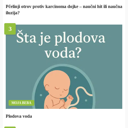
Pčelinji otrov protiv karcinoma dojke – naučni hit ili naučna
iluzija?
3
MOJA BEBA
Plodova voda