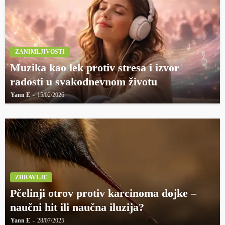
ZANIMLJIVOSTI
Muzika kao lek protiv stresa i izvor
radosti u svakodnevnom životu
Yann E
15/02/2026
ZDRAVLJE
Pčelinji otrov protiv karcinoma dojke –
naučni hit ili naučna iluzija?
Yann E
28/07/2025