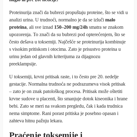
Proteinurija znači da bubrezi propuštaju proteine, što se vidi u
analizi urina. U trudnoći, normalno je da se izluči
malo
proteina
, ali sve iznad
150–200 mg/24h
smatra se znakom
upozorenja. To znači da su bubrezi pod opterećenjem, što se
često dešava u toksemiji. Najčešće se proteinurija kombinuje
s visokim pritiskom i otocima. Zato je prisustvo proteina u
urinu jedan od glavnih kriterijuma za dijagnozu
preeklampsije.
U toksemiji, krvni pritisak raste, i to često pre 20. nedelje
gestacije. Normalna trudnoća ne podrazumeva visok pritisak
– zato je on znak patološkog procesa. Pritisak može oštetiti
krvne sudove u placenti, što smanjuje dotok kiseonika i hrane
bebi. Zato se meri na svakom pregledu, čak i kada trudnica
nema simptome. Rani porast pritiska je posebno opasan i
zahteva hitnu pažnju lekara.
Praćenje toksemije i