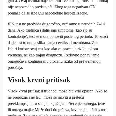
grlića. Ovaj rezultat daje lekarima veliku sigurnost da porođaj
nije neposredno predstojeći. Zbog toga negativan fFN
pomaže da se izbegnu nepotrebne hospitalizacije.
fFN test ne predviđa dugoročno, već samo u narednih 7–14
dana. Ako trudnica i dalje ima simptome (kao što su
kontrakcije), test se mora ponoviti posle tog perioda. To znači
da je test trenutna slika stanja cerviksa i membrana. Zato
lekari koriste ovaj test kao alat za praćenje rizika tokom
vremena, ne kao trajnu dijagnozu. Redovno ponavljanje
omogućava kontinuiranu procenu rizika od prevremenog
porođaja.
Visok krvni pritisak
Visok krvni pritisak u trudnoći može biti vrlo opasan. Ako se
ne prepozna i ne leči, može se razviti u preteću
preeklampsiju. To stanje uključuje i oštećenje bubrega, jetre
ili mozga majke.Može doći do grčeva, krvarenja ili čak s mrti
trudnice. Zato se svaka hipertenzija u trudnoći shvata vrlo