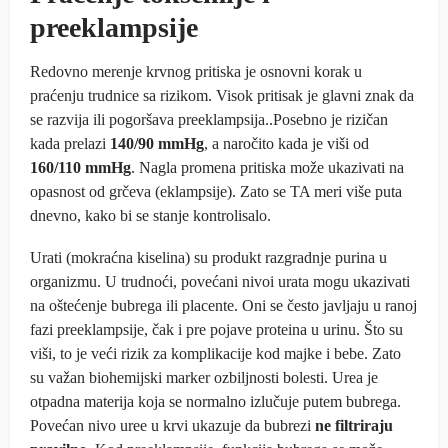
preeklampsije
Redovno merenje krvnog pritiska je osnovni korak u
praćenju trudnice sa rizikom. Visok pritisak je glavni znak da
se razvija ili pogoršava preeklampsija..Posebno je rizičan
kada prelazi
140/90 mmHg
, a naročito kada je viši od
160/110 mmHg
. Nagla promena pritiska može ukazivati na
opasnost od grčeva (eklampsije). Zato se TA meri više puta
dnevno, kako bi se stanje kontrolisalo.
Urati (mokraćna kiselina) su produkt razgradnje purina u
organizmu. U trudnoći, povećani nivoi urata mogu ukazivati
na oštećenje bubrega ili placente. Oni se često javljaju u ranoj
fazi preeklampsije, čak i pre pojave proteina u urinu. Što su
viši, to je veći rizik za komplikacije kod majke i bebe. Zato
su važan biohemijski marker ozbiljnosti bolesti. Urea je
otpadna materija koja se normalno izlučuje putem bubrega.
Povećan nivo uree u krvi ukazuje da bubrezi
ne filtriraju