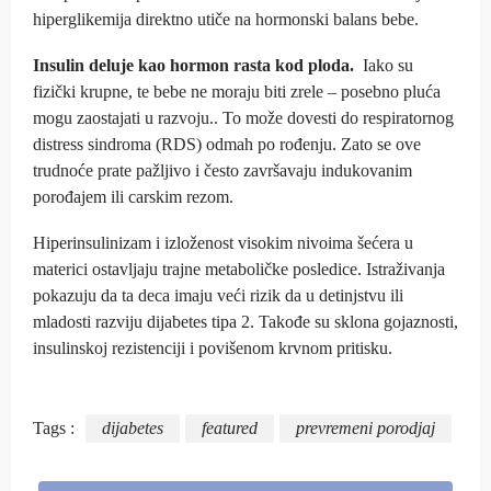
hiperglikemija direktno utiče na hormonski balans bebe.
Insulin deluje kao hormon rasta kod ploda.
Iako su
fizički krupne, te bebe ne moraju biti zrele – posebno pluća
mogu zaostajati u razvoju.. To može dovesti do respiratornog
distress sindroma (RDS) odmah po rođenju. Zato se ove
trudnoće prate pažljivo i često završavaju indukovanim
porođajem ili carskim rezom.
Hiperinsulinizam i izloženost visokim nivoima šećera u
materici ostavljaju trajne metaboličke posledice. Istraživanja
pokazuju da ta deca imaju veći rizik da u detinjstvu ili
mladosti razviju dijabetes tipa 2. Takođe su sklona gojaznosti,
insulinskoj rezistenciji i povišenom krvnom pritisku.
Tags :
dijabetes
featured
prevremeni porodjaj