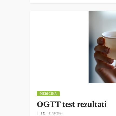
MEDICINA
OGTT test rezultati
I C
11/09/2024