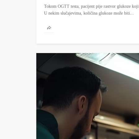
Tokom OGTT testa, pacijent pije rastvor glukoze koj
U nekim slučajevima, količina glukoze može biti...