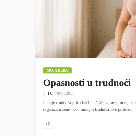
MOJA BEBA
Opasnosti u trudnoći
I C
09/05/2025
Iako je trudnoća prirodan i najčešće zdrav proces, ne t
organizam žene. Kod mnogih trudnica, sve protiče...