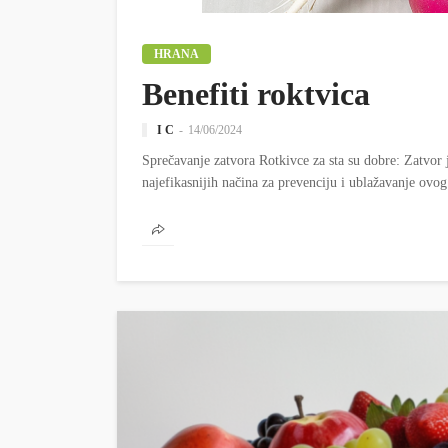
HRANA
Benefiti roktvica
I C
14/06/2024
Sprečavanje zatvora Rotkivce za sta su dobre: Zatvor 
najefikasnijih načina za prevenciju i ublažavanje ovog.