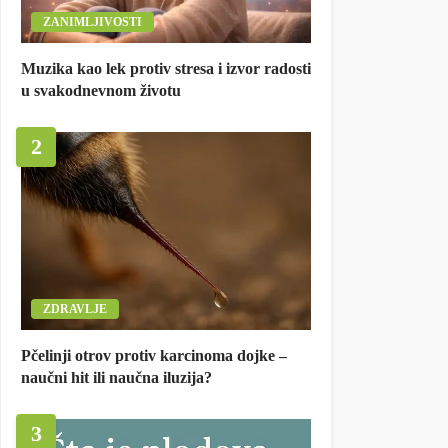
ZANIMLJIVOSTI
Muzika kao lek protiv stresa i izvor radosti
u svakodnevnom životu
2
ZDRAVLJE
Pčelinji otrov protiv karcinoma dojke –
naučni hit ili naučna iluzija?
3