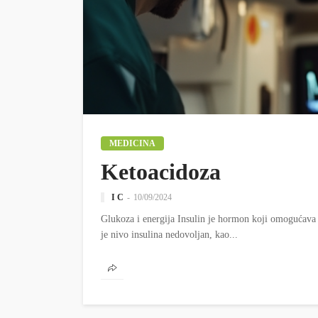
MEDICINA
Ketoacidoza
I C
10/09/2024
Glukoza i energija Insulin je hormon koji omogućava g
je nivo insulina nedovoljan, kao...