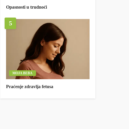
Opasnosti u trudnoći
5
MOJA BEBA
Praćenje zdravlja fetusa