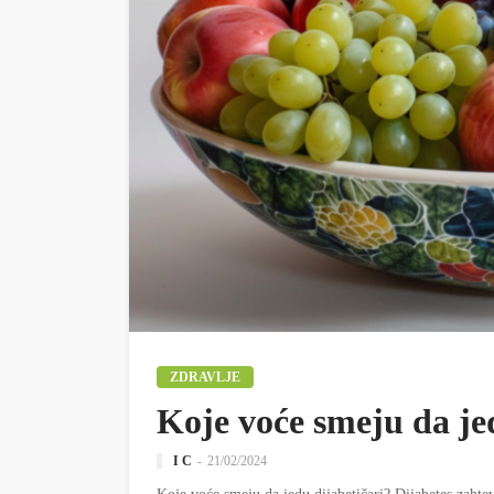
ZDRAVLJE
Koje voće smeju da je
I C
21/02/2024