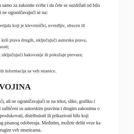
m samo za zakonite svrhe i da ćete se suzdržati od bilo
li ne ograničavajući se na:
ijala koji je klevetnički, uvredljiv, obscen ili
 krši prava drugih, uključujući autorska prava,
nosti;
 uključujući hakovanje ili pokušaje prevara;
nih informacija sa veb stranice.
VOJINA
, ali ne ograničavajući se na tekst, slike, grafiku i
 i zaštićeni su autorskim pravima i drugim zakonima o
rodukovati, distribuirati ili prikazivati bilo koji
nog pisanog odobrenja. Međutim, možete deliti veze ka
drugim veb stranicama.