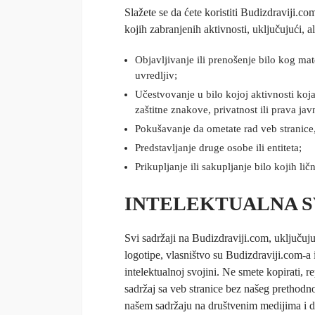
Slažete se da ćete koristiti Budizdraviji.co
kojih zabranjenih aktivnosti, uključujući, a
Objavljivanje ili prenošenje bilo kog mater
uvredljiv;
Učestvovanje u bilo kojoj aktivnosti koja
zaštitne znakove, privatnost ili prava jav
Pokušavanje da ometate rad veb stranice,
Predstavljanje druge osobe ili entiteta;
Prikupljanje ili sakupljanje bilo kojih lič
INTELEKTUALNA S
Svi sadržaji na Budizdraviji.com, uključujući
logotipe, vlasništvo su Budizdraviji.com-a
intelektualnoj svojini. Ne smete kopirati, rep
sadržaj sa veb stranice bez našeg prethod
našem sadržaju na društvenim medijima i 