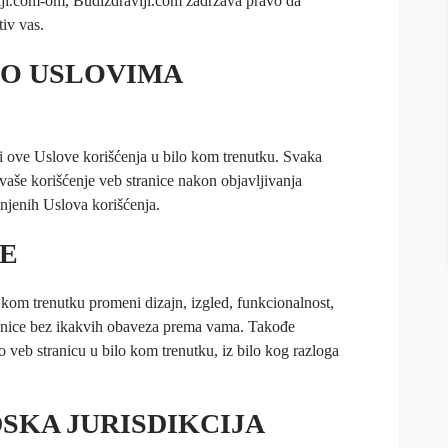
viji.com-om, Budizdraviji.com zadržava pravo da
iv vas.
 O USLOVIMA
 ove Uslove korišćenja u bilo kom trenutku. Svaka
a vaše korišćenje veb stranice nakon objavljivanja
njenih Uslova korišćenja.
E
kom trenutku promeni dizajn, izgled, funkcionalnost,
tranice bez ikakvih obaveza prema vama. Takođe
veb stranicu u bilo kom trenutku, iz bilo kog razloga
SKA JURISDIKCIJA