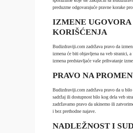
sporazume koje ste zaključili sa Budizdra
preduzme odgovarajuće pravne korake prot
IZMENE UGOVORA
KORIŠĆENJA
Budizdraviji.com zadržava pravo da izmeni
izmena će biti objavljena na veb stranici, 
izmena predstavljaće vaše prihvatanje izme
PRAVO NA PROMEN
Budizdraviji.com zadržava pravo da u bilo 
sadržaj ili dostupnost bilo kog dela veb s
zadržavamo pravo da ukinemo ili zatvorimo 
i bez prethodne najave.
NADLEŽNOST I SUD