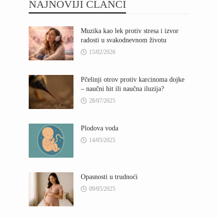
NAJNOVIJI ČLANCI
Muzika kao lek protiv stresa i izvor
radosti u svakodnevnom životu
15/02/2026
Pčelinji otrov protiv karcinoma dojke
– naučni hit ili naučna iluzija?
28/07/2025
Plodova voda
14/05/2025
Opasnosti u trudnoći
09/05/2025