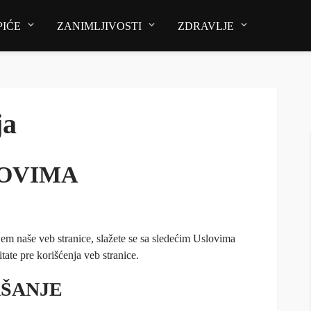
PIĆE
ZANIMLJIVOSTI
ZDRAVLJE
ja
OVIMA
jem naše veb stranice, slažete se sa sledećim Uslovima
tate pre korišćenja veb stranice.
ŠANJE