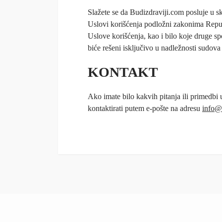
Slažete se da Budizdraviji.com posluje u s
Uslovi korišćenja podložni zakonima Repub
Uslove korišćenja, kao i bilo koje druge spo
biće rešeni isključivo u nadležnosti sudova
KONTAKT
Ako imate bilo kakvih pitanja ili primedbi
kontaktirati putem e-pošte na adresu
info@