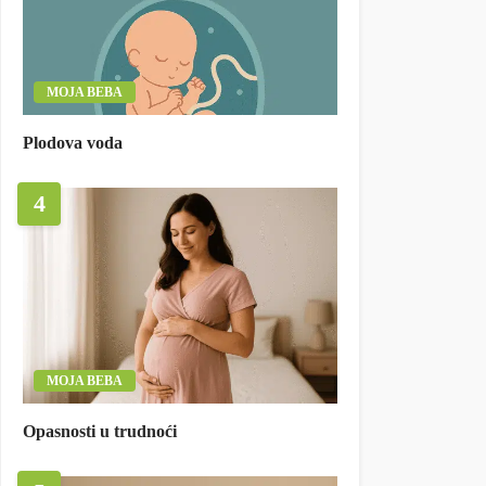
MOJA BEBA
Plodova voda
4
MOJA BEBA
Opasnosti u trudnoći