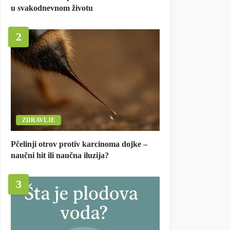
u svakodnevnom životu
2
ZDRAVLJE
Pčelinji otrov protiv karcinoma dojke –
naučni hit ili naučna iluzija?
3