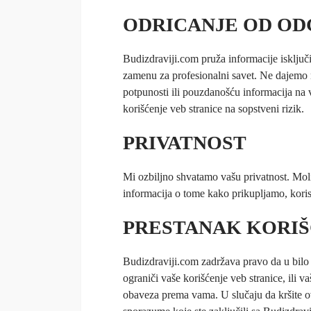
ODRICANJE OD O
Budizdraviji.com pruža informacije isključ
zamenu za profesionalni savet. Ne dajemo n
potpunosti ili pouzdanošću informacija na ve
korišćenje veb stranice na sopstveni rizik.
PRIVATNOST
Mi ozbiljno shvatamo vašu privatnost. Moli
informacija o tome kako prikupljamo, korist
PRESTANAK KORI
Budizdraviji.com zadržava pravo da u bilo 
ograniči vaše korišćenje veb stranice, ili va
obaveza prema vama. U slučaju da kršite ove