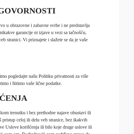
DGOVORNOSTI
ivo u obrazovne i zabavne svrhe i ne predstavlja
ikakve garancije ni izjave u vezi sa tačnošću,
b stranici. Vi priznajete i slažete se da je vaše
mo pogledajte našu Politiku privatnosti za više
imo i štitimo vaše lične podatke.
ŠĆENJA
kom trenutku i bez prethodne najave obustavi ili
š pristup celoj ili delu veb stranice, bez ikakvih
 Uslove korišćenja ili bilo koje druge uslove ili