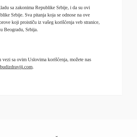
kladu sa zakonima Republike Srbije, i da su ovi
like Srbije. Sva pitanja koja se odnose na ove
rove koji proističu iz vašeg korišćenja veb stranice,
 u Beogradu, Srbija.
 u vezi sa ovim Uslovima korišćenja, možete nas
budizdraviji.com
.