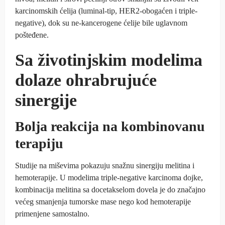
karcinomskih ćelija (luminal‑tip, HER2‑obogaćen i triple-
negative), dok su ne-kancerogene ćelije bile uglavnom
pošteđene.
Sa životinjskim modelima
dolaze ohrabrujuće
sinergije
Bolja reakcija na kombinovanu
terapiju
Studije na miševima pokazuju snažnu sinergiju melitina i
hemoterapije. U modelima triple‑negative karcinoma dojke,
kombinacija melitina sa docetakselom dovela je do značajno
većeg smanjenja tumorske mase nego kod hemoterapije
primenjene samostalno.