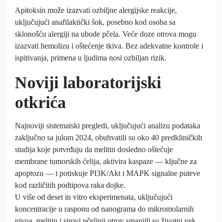
Apitoksin može izazvati ozbiljne alergijske reakcije,
uključujući anafilaktički šok, posebno kod osoba sa
sklonošću alergiji na ubode pčela. Veće doze otrova mogu
izazvati hemolizu i oštećenje tkiva. Bez adekvatne kontrole i
ispitivanja, primena u ljudima nosi ozbiljan rizik.
Noviji laboratorijski
otkrića
Najnoviji sistematski pregledi, uključujući analizu podataka
zaključno sa julom 2024, obuhvatili su oko 40 predkliničkih
studija koje potvrđuju da melitin dosledno oštećuje
membrane tumorskih ćelija, aktivira kaspaze — ključne za
apoptozu — i potiskuje PI3K/Akt i MAPK signalne puteve
kod različitih podtipova raka dojke.
U više od deset in vitro eksperimenata, uključujući
koncentracije u rasponu od nanograma do mikromolarnih
nivoa, melitin i sirovi pčelinji otrov smanjili su životni vek