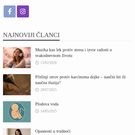
NAJNOVIJI ČLANCI
Muzika kao lek protiv stresa i izvor radosti u
svakodnevnom životu
15/02/2026
Pčelinji otrov protiv karcinoma dojke – naučni hit ili
naučna iluzija?
28/07/2025
Plodova voda
14/05/2025
Opasnosti u trudnoći