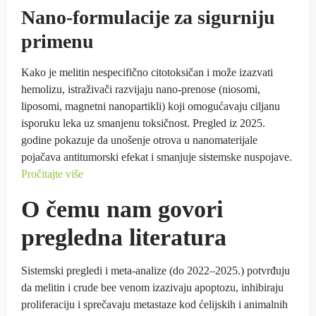
Nano‑formulacije za sigurniju
primenu
Kako je melitin nespecifično citotoksičan i može izazvati
hemolizu, istraživači razvijaju nano‑prenose (niosomi,
liposomi, magnetni nanopartikli) koji omogućavaju ciljanu
isporuku leka uz smanjenu toksičnost. Pregled iz 2025.
godine pokazuje da unošenje otrova u nanomaterijale
pojačava antitumorski efekat i smanjuje sistemske nuspojave.
Pročitajte više
O čemu nam govori
pregledna literatura
Sistemski pregledi i meta-analize (do 2022–2025.) potvrđuju
da melitin i crude bee venom izazivaju apoptozu, inhibiraju
proliferaciju i sprečavaju metastaze kod ćelijskih i animalnih