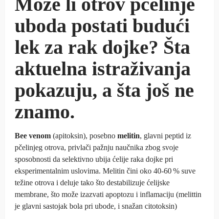
Može li otrov pčelinje
uboda postati budući
lek za rak dojke? Šta
aktuelna istraživanja
pokazuju, a šta još ne
znamo.
Bee venom
(apitoksin), posebno
melitin
, glavni peptid iz
pčelinjeg otrova, privlači pažnju naučnika zbog svoje
sposobnosti da selektivno ubija ćelije raka dojke pri
eksperimentalnim uslovima. Melitin čini oko 40‑60 % suve
težine otrova i deluje tako što destabilizuje ćelijske
membrane, što može izazvati apoptozu i inflamaciju (melittin
je glavni sastojak bola pri ubode, i snažan citotoksin)