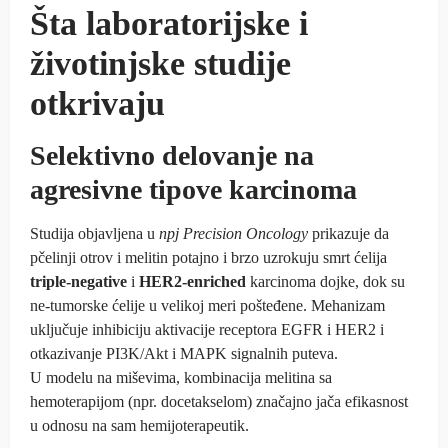
Šta laboratorijske i
životinjske studije
otkrivaju
Selektivno delovanje na
agresivne tipove karcinoma
Studija objavljena u
npj Precision Oncology
prikazuje da
pčelinji otrov i melitin potajno i brzo uzrokuju smrt ćelija
triple-negative
i
HER2-enriched
karcinoma dojke, dok su
ne-tumorske ćelije u velikoj meri pošteđene. Mehanizam
uključuje inhibiciju aktivacije receptora EGFR i HER2 i
otkazivanje PI3K/Akt i MAPK signalnih puteva.
U modelu na miševima, kombinacija melitina sa
hemoterapijom (npr. docetakselom) značajno jača efikasnost
u odnosu na sam hemijoterapeutik.