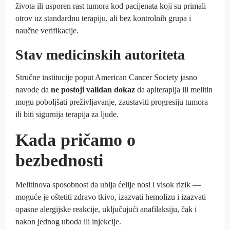
života ili usporen rast tumora kod pacijenata koji su primali
otrov uz standardnu terapiju, ali bez kontrolnih grupa i
naučne verifikacije.
Stav medicinskih autoriteta
Stručne institucije poput American Cancer Society jasno
navode da
ne postoji validan dokaz
da apiterapija ili melitin
mogu poboljšati preživljavanje, zaustaviti progresiju tumora
ili biti sigurnija terapija za ljude.
Kada pričamo o
bezbednosti
Melitinova sposobnost da ubija ćelije nosi i visok rizik —
moguće je oštetiti zdravo tkivo, izazvati hemolizu i izazvati
opasne alergijske reakcije, uključujući anafilaksiju, čak i
nakon jednog uboda ili injekcije.