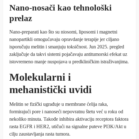
Nano‑nosači kao tehnološki
prelaz
Nano-preparati kao što su niosomi, liposomi i magnetni
nanopartikli omogućavaju opravdanje terapije jer ciljano
isporučuju melitin i smanjuju toksičnost. Jun 2025. pregled
zaključuje da takvi sistemi pojačavaju antitumorski efekat uz
istovremeno manje nuspojava u predkliničkim istraživanjima.
Molekularni i
mehanistički uvidi
Melitin se fizički ugrađuje u membrane ćelija raka,
formirajući pore i nanoseći nepovratnu štetu već u roku od
nekoliko minuta. Takođe inhibira aktivaciju receptora faktora
rasta EGFR i HER2, utičući na signalne puteve PI3K/Akt u
cilju zaustavljanja rasta tumora.