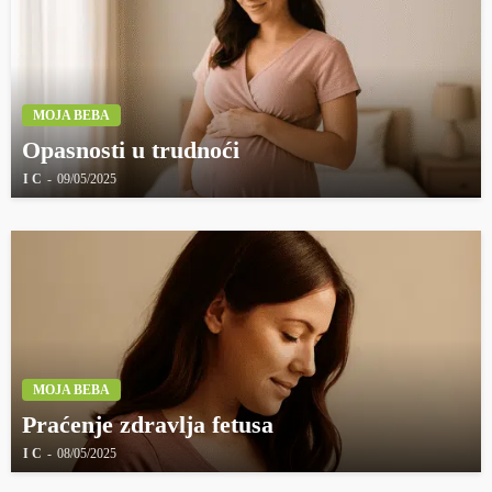
MOJA BEBA
Opasnosti u trudnoći
I C
09/05/2025
MOJA BEBA
Praćenje zdravlja fetusa
I C
08/05/2025