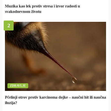
Muzika kao lek protiv stresa i izvor radosti u
svakodnevnom životu
2
ZDRAVLJE
Pčelinji otrov protiv karcinoma dojke – naučni hit ili naučna
iluzija?