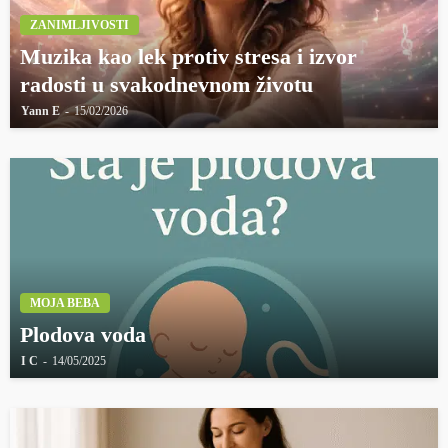
ZANIMLJIVOSTI
Muzika kao lek protiv stresa i izvor
radosti u svakodnevnom životu
Yann E
15/02/2026
MOJA BEBA
Plodova voda
I C
14/05/2025