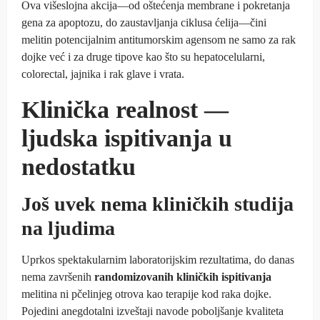
Ova višeslojna akcija—od oštećenja membrane i pokretanja
gena za apoptozu, do zaustavljanja ciklusa ćelija—čini
melitin potencijalnim antitumorskim agensom ne samo za rak
dojke već i za druge tipove kao što su hepatocelularni,
colorectal, jajnika i rak glave i vrata.
Klinička realnost —
ljudska ispitivanja u
nedostatku
Još uvek nema kliničkih studija
na ljudima
Uprkos spektakularnim laboratorijskim rezultatima, do danas
nema završenih
randomizovanih kliničkih ispitivanja
melitina ni pčelinjeg otrova kao terapije kod raka dojke.
Pojedini anegdotalni izveštaji navode poboljšanje kvaliteta