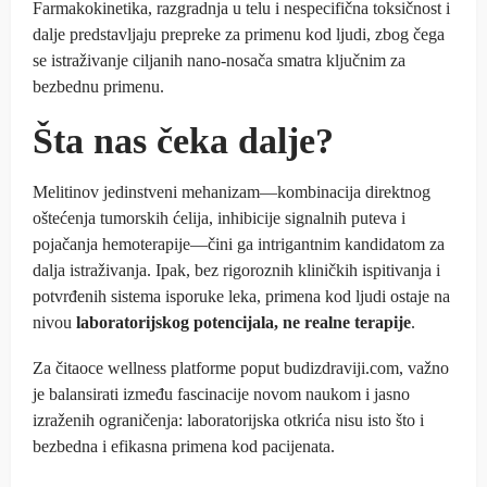
Farmakokinetika, razgradnja u telu i nespecifična toksičnost i
dalje predstavljaju prepreke za primenu kod ljudi, zbog čega
se istraživanje ciljanih nano‑nosača smatra ključnim za
bezbednu primenu.
Šta nas čeka dalje?
Melitinov jedinstveni mehanizam—kombinacija direktnog
oštećenja tumorskih ćelija, inhibicije signalnih puteva i
pojačanja hemoterapije—čini ga intrigantnim kandidatom za
dalja istraživanja. Ipak, bez rigoroznih kliničkih ispitivanja i
potvrđenih sistema isporuke leka, primena kod ljudi ostaje na
nivou
laboratorijskog potencijala, ne realne terapije
.
Za čitaoce wellness platforme poput budizdraviji.com, važno
je balansirati između fascinacije novom naukom i jasno
izraženih ograničenja: laboratorijska otkrića nisu isto što i
bezbedna i efikasna primena kod pacijenata.