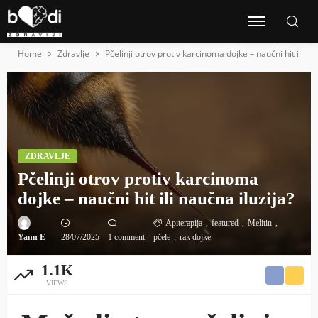
Home
Zdravlje
Pčelinji otrov protiv karcinoma dojke – naučni hit ili na
ZDRAVLJE
Pčelinji otrov protiv karcinoma
dojke – naučni hit ili naučna iluzija?
Apiterapija
featured
Melitin
Yann E
28/07/2025
1 comment
pčele
rak dojke
1.1K
VIEWS