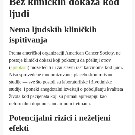
Bez kliničkih dokaza kod
ljudi
Nema ljudskih kliničkih
ispitivanja
Prema američkoj organizaciji American Cancer Society, ne
postoje klinički dokazi koji pokazuju da pčelinji otrov
(
apitoksin
) može lečiti ili zaustaviti rast karcinoma kod ljudi.
Nisu sprovedene randomizovane, placebo-kontrolisane
studije — sve što postoji su laboratorijske i životinjske
studije, i poneki anegdotalni izveštaji o poboljšanju kvaliteta
života kod pacijenata koji su primali apiterapiju kao
neformalnu dopunu standardnom tretmanu.
Potencijalni rizici i neželjeni
efekti