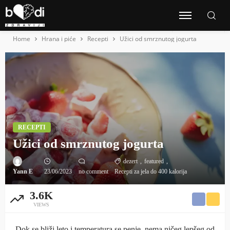
Home
Hrana i piće
Recepti
Užici od smrznutog jogurta
RECEPTI
Užici od smrznutog jogurta
dezert
featured
Yann E
23/06/2023
no comment
Recepti za jela do 400 kalorija
3.6K
VIEWS
Dok se bliži leto i temperatura se penje, nema ničeg lepšeg od