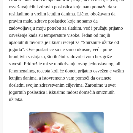
osvežavajućih i zdravih poslastica koje nam pomažu da se
rashladimo u vrelim letnjim danima. Lično, obožavam da
pravim male, zdrave poslastice koje ne samo da
zadovoljavaju moju potrebu za slatkim, već i pružaju prijatno
osveženje kada su temperature visoke. Jedan od mojih
apsolutnih favorita je ukusni recept za “Smrznute užitke od
jogurta”. Ove poslastice su ne samo ukusne, već i pune
hranljivih sastojaka, što ih čini zadovoljstvom bez griže
savesti. Pridružite mi se u otkrivanju ovog jednostavnog, ali
fenomenalnog recepta koji će doneti prijatno osveženje vašim
letnjim danima, a istovremeno vam pomoći da ostanete
dosledni svojim zdravstvenim ciljevima. Zaronimo u svet
jogurtnih poslastica i iskusimo radost domaćih smrznutih
užitaka.