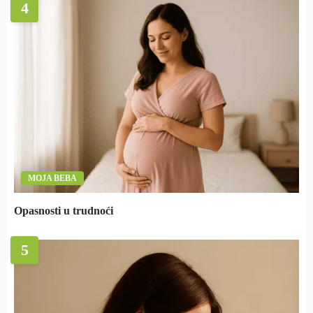
4
MOJA BEBA
Opasnosti u trudnoći
5