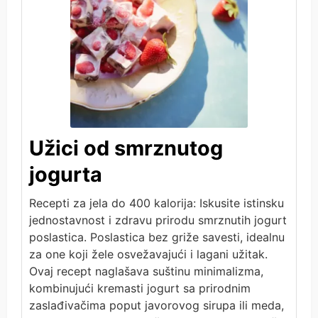
Užici od smrznutog
jogurta
Recepti za jela do 400 kalorija: Iskusite istinsku
jednostavnost i zdravu prirodu smrznutih jogurt
poslastica. Poslastica bez griže savesti, idealnu
za one koji žele osvežavajući i lagani užitak.
Ovaj recept naglašava suštinu minimalizma,
kombinujući kremasti jogurt sa prirodnim
zaslađivačima poput javorovog sirupa ili meda,