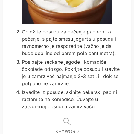
Obložite posudu za pečenje papirom za
pečenje, sipajte smesu jogurta u posudu i
ravnomerno je rasporedite (važno je da
bude debljine od barem pola centimetra).
Posipajte seckane jagode i komadiće
čokolade odozgo. Pokrijte posudu i stavite
je u zamrzivač najmanje 2-3 sati, ili dok se
potpuno ne zamrzne.
Izvadite iz posude, skinite pekarski papir i
razlomite na komadiće. Čuvajte u
zatvorenoj posudi u zamrzivaču.
KEYWORD