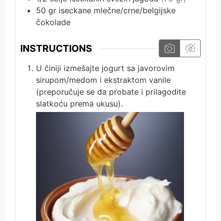
50
gr
iseckane mlečne/crne/belgijske
čokolade
INSTRUCTIONS
U činiji izmešajte jogurt sa javorovim
sirupom/medom i ekstraktom vanile
(preporučuje se da probate i prilagodite
slatkoću prema ukusu).