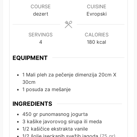
COURSE
CUISINE
dezert
Evropski
SERVINGS
CALORIES
4
180
kcal
EQUIPMENT
1 Mali pleh za pečenje
dimenzija 20cm X
30cm
1 posuda za mešanje
INGREDIENTS
450
gr
punomasnog jogurta
3
kašike
javorovog sirupa ili meda
1/2
kašičice
ekstrakta vanile
1/2
šolje
iseckanih svežih jagoda
(75 gr)