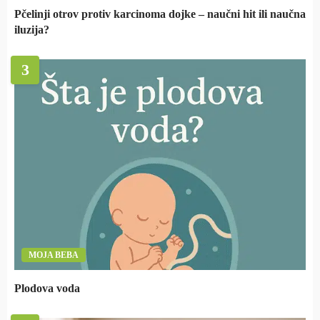
Pčelinji otrov protiv karcinoma dojke – naučni hit ili naučna
iluzija?
3
MOJA BEBA
Plodova voda