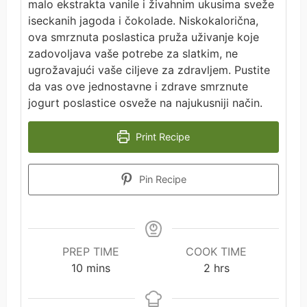
malo ekstrakta vanile i živahnim ukusima sveže
iseckanih jagoda i čokolade. Niskokalorična,
ova smrznuta poslastica pruža uživanje koje
zadovoljava vaše potrebe za slatkim, ne
ugrožavajući vaše ciljeve za zdravljem. Pustite
da vas ove jednostavne i zdrave smrznute
jogurt poslastice osveže na najukusniji način.
Print Recipe
Pin Recipe
PREP TIME
COOK TIME
minutes
hours
10
mins
2
hrs