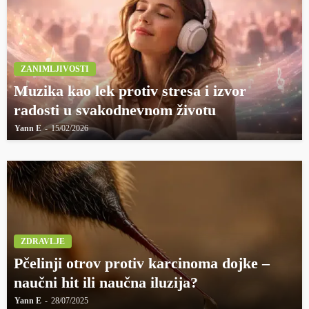
ZANIMLJIVOSTI
Muzika kao lek protiv stresa i izvor
radosti u svakodnevnom životu
Yann E
15/02/2026
ZDRAVLJE
Pčelinji otrov protiv karcinoma dojke –
naučni hit ili naučna iluzija?
Yann E
28/07/2025