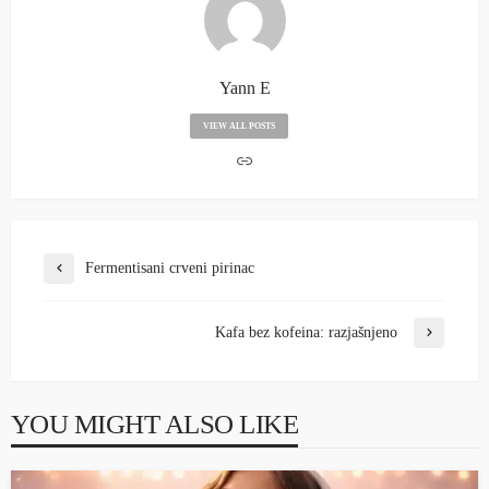
Yann E
VIEW ALL POSTS
Fermentisani crveni pirinac
Kafa bez kofeina: razjašnjeno
YOU MIGHT ALSO LIKE