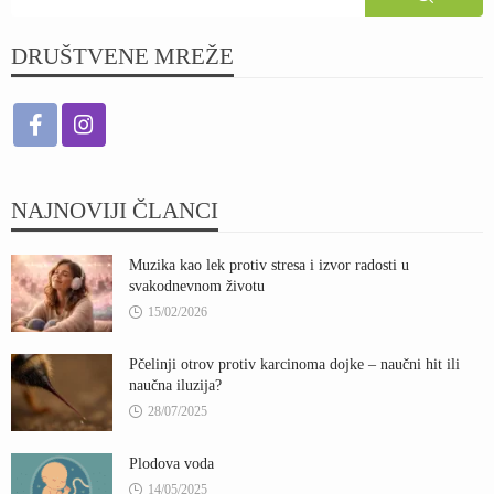
DRUŠTVENE MREŽE
NAJNOVIJI ČLANCI
Muzika kao lek protiv stresa i izvor radosti u
svakodnevnom životu
15/02/2026
Pčelinji otrov protiv karcinoma dojke – naučni hit ili
naučna iluzija?
28/07/2025
Plodova voda
14/05/2025