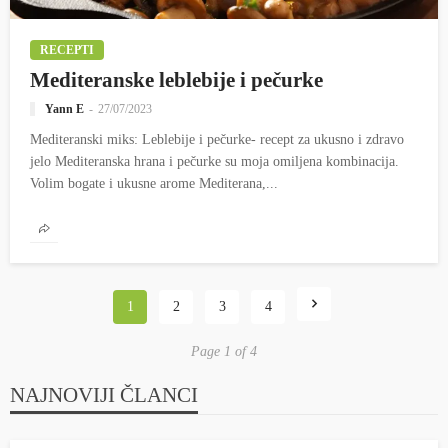
RECEPTI
Mediteranske leblebije i pečurke
Yann E
27/07/2023
Mediteranski miks: Leblebije i pečurke- recept za ukusno i zdravo
jelo Mediteranska hrana i pečurke su moja omiljena kombinacija.
Volim bogate i ukusne arome Mediterana,...
1
2
3
4
Page 1 of 4
NAJNOVIJI ČLANCI