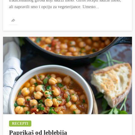
tradicionalnog girosa koji sadrži meso. Giros recepti sadrže meso,
ali napravili smo i opciju za vegeterijance. Umesto...
RECEPTI
Paprikaš od leblebija