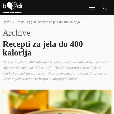
Home
Posts Tagged "Recepti za jela do 400 kalorija"
Archive
Recepti za jela do 400
kalorija
Recepti za jela do 400 kalorija” je kolekcija raznovrsnih zdravih recepata
koja sadrže manje od 400 kalorija. Ova zbirka pruža ukusne ideje za
obroke koji podržavaju zdravu ishranu, omogućavajući vam da uživate u
ukusnim jelima bez preterivanja u kalorijskom unosu.