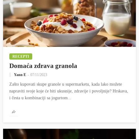
RECEPTI
Domaća zdrava granola
Yann E
07/11/2023
Zašto kupovati skupe granole u supermarketu, kada lako možete
napraviti svoje koje će biti ukusnije, zdravije i povoljnije? Hrskava,
i česta u kombinaciji sa jogurtom...