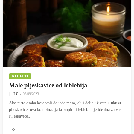
RECEPTI
Male pljeskavice od leblebija
I C
03/09/2023
Ako niste osoba koja voli da jede meso, ali i dalje uživate u ukusu
pljeskavice, ova kombinacija krompira i leblebija je idealna za vas.
Pljeskavice...