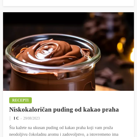
RECEPTI
Niskokaloričan puding od kakao praha
I C
29/08/2023
Šta kažete na ukusan puding od kakao praha koji vam pruža
neodoljivu čokoladnu aromu i zadovoljstvo, a istovremeno ima