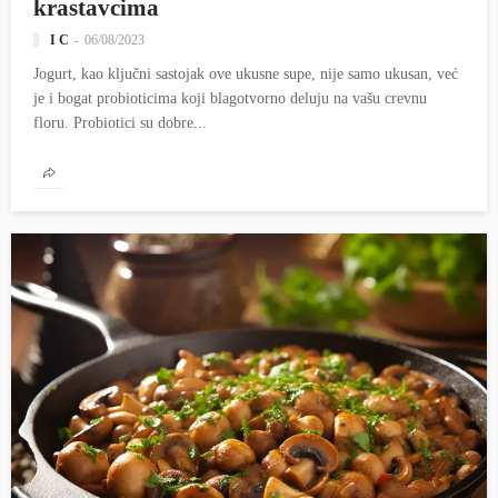
krastavcima
I C
06/08/2023
Jogurt, kao ključni sastojak ove ukusne supe, nije samo ukusan, već
je i bogat probioticima koji blagotvorno deluju na vašu crevnu
floru. Probiotici su dobre...