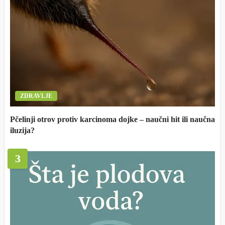
ZDRAVLJE
Pčelinji otrov protiv karcinoma dojke – naučni hit ili naučna
iluzija?
3