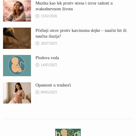
Muzika kao lek protiv stresa i izvor radosti u
svakodnevnom životu
15/02/2026
Pčelinji otrov protiv karcinoma dojke – naučni hit ili
naučna iluzija?
28/07/2025
Plodova voda
14/05/2025
Opasnosti u trudnoći
09/05/2025