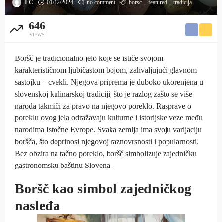
I C
01/12/2024
no comment
borsc
featured
tradicija
646
VIEWS
Boršč je tradicionalno jelo koje se ističe svojom
karakterističnom ljubičastom bojom, zahvaljujući glavnom
sastojku – cvekli. Njegova priprema je duboko ukorenjena u
slovenskoj kulinarskoj tradiciji, što je razlog zašto se više
naroda takmiči za pravo na njegovo poreklo. Rasprave o
poreklu ovog jela odražavaju kulturne i istorijske veze među
narodima Istočne Evrope. Svaka zemlja ima svoju varijaciju
boršča, što doprinosi njegovoj raznovrsnosti i popularnosti.
Bez obzira na tačno poreklo, boršč simbolizuje zajedničku
gastronomsku baštinu Slovena.
Boršč kao simbol zajedničkog
nasleđa