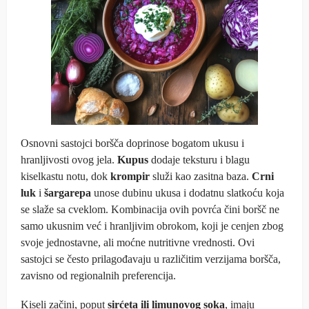
Osnovni sastojci boršča doprinose bogatom ukusu i
hranljivosti ovog jela.
Kupus
dodaje teksturu i blagu
kiselkastu notu, dok
krompir
služi kao zasitna baza.
Crni
luk
i
šargarepa
unose dubinu ukusa i dodatnu slatkoću koja
se slaže sa cveklom. Kombinacija ovih povrća čini boršč ne
samo ukusnim već i hranljivim obrokom, koji je cenjen zbog
svoje jednostavne, ali moćne nutritivne vrednosti. Ovi
sastojci se često prilagođavaju u različitim verzijama boršča,
zavisno od regionalnih preferencija.
Kiseli začini, poput
sirćeta ili limunovog soka
, imaju