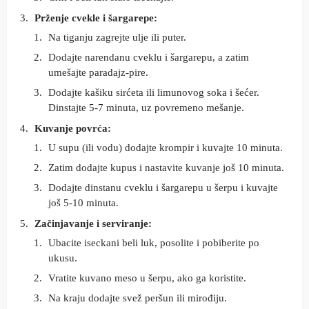
Prženje cvekle i šargarepe:
Na tiganju zagrejte ulje ili puter.
Dodajte narendanu cveklu i šargarepu, a zatim
umešajte paradajz-pire.
Dodajte kašiku sirćeta ili limunovog soka i šećer.
Dinstajte 5-7 minuta, uz povremeno mešanje.
Kuvanje povrća:
U supu (ili vodu) dodajte krompir i kuvajte 10 minuta.
Zatim dodajte kupus i nastavite kuvanje još 10 minuta.
Dodajte dinstanu cveklu i šargarepu u šerpu i kuvajte
još 5-10 minuta.
Začinjavanje i serviranje:
Ubacite iseckani beli luk, posolite i pobiberite po
ukusu.
Vratite kuvano meso u šerpu, ako ga koristite.
Na kraju dodajte svež peršun ili mirođiju.