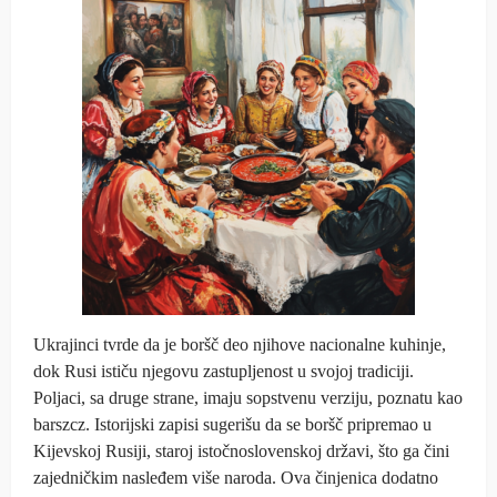
Ukrajinci tvrde da je boršč deo njihove nacionalne kuhinje,
dok Rusi ističu njegovu zastupljenost u svojoj tradiciji.
Poljaci, sa druge strane, imaju sopstvenu verziju, poznatu kao
barszcz. Istorijski zapisi sugerišu da se boršč pripremao u
Kijevskoj Rusiji, staroj istočnoslovenskoj državi, što ga čini
zajedničkim nasleđem više naroda. Ova činjenica dodatno