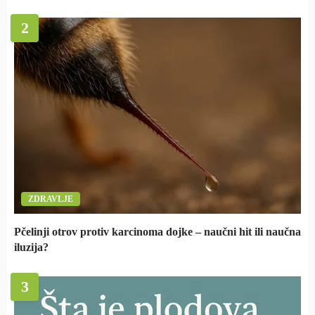
2
ZDRAVLJE
Pčelinji otrov protiv karcinoma dojke – naučni hit ili naučna
iluzija?
3