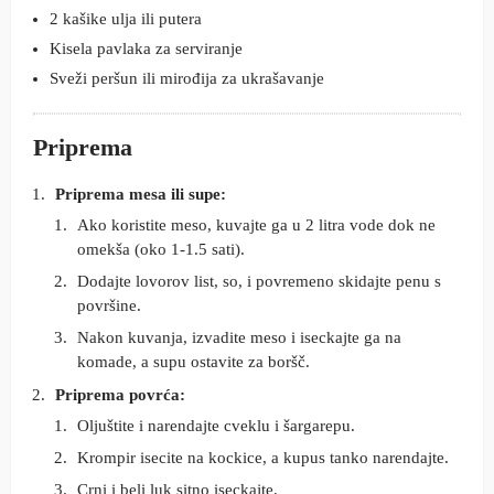
2 kašike ulja ili putera
Kisela pavlaka za serviranje
Sveži peršun ili mirođija za ukrašavanje
Priprema
Priprema mesa ili supe:
Ako koristite meso, kuvajte ga u 2 litra vode dok ne
omekša (oko 1-1.5 sati).
Dodajte lovorov list, so, i povremeno skidajte penu s
površine.
Nakon kuvanja, izvadite meso i iseckajte ga na
komade, a supu ostavite za boršč.
Priprema povrća:
Oljuštite i narendajte cveklu i šargarepu.
Krompir isecite na kockice, a kupus tanko narendajte.
Crni i beli luk sitno iseckajte.