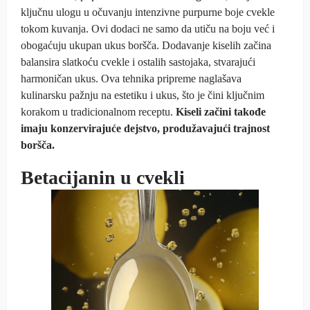
ključnu ulogu u očuvanju intenzivne purpurne boje cvekle
tokom kuvanja. Ovi dodaci ne samo da utiču na boju već i
obogaćuju ukupan ukus boršča. Dodavanje kiselih začina
balansira slatkoću cvekle i ostalih sastojaka, stvarajući
harmoničan ukus. Ova tehnika pripreme naglašava
kulinarsku pažnju na estetiku i ukus, što je čini ključnim
korakom u tradicionalnom receptu.
Kiseli začini takođe
imaju konzervirajuće dejstvo, produžavajući trajnost
boršča.
Betacijanin u cvekli