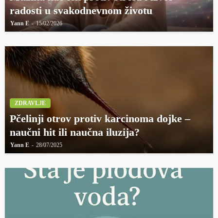
radosti u svakodnevnom životu
Yann E
15/02/2026
ZDRAVLJE
Pčelinji otrov protiv karcinoma dojke –
naučni hit ili naučna iluzija?
Yann E
28/07/2025