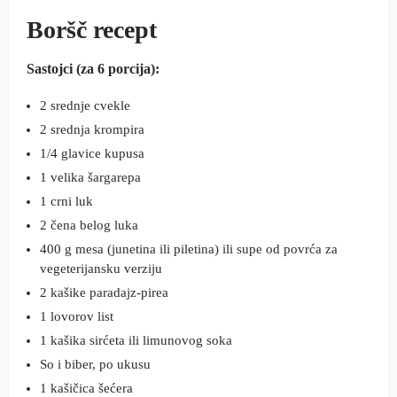
Boršč recept
Sastojci (za 6 porcija):
2 srednje cvekle
2 srednja krompira
1/4 glavice kupusa
1 velika šargarepa
1 crni luk
2 čena belog luka
400 g mesa (junetina ili piletina) ili supe od povrća za
vegeterijansku verziju
2 kašike paradajz-pirea
1 lovorov list
1 kašika sirćeta ili limunovog soka
So i biber, po ukusu
1 kašičica šećera