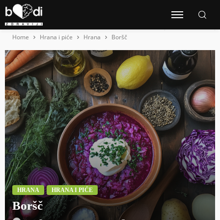
Home
Hrana i piće
Hrana
Boršč
HRANA
HRANA I PIĆE
Boršč