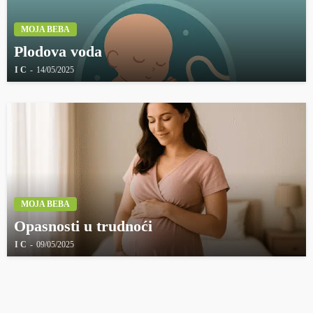
MOJA BEBA
Plodova voda
I C
14/05/2025
MOJA BEBA
Opasnosti u trudnoći
I C
09/05/2025