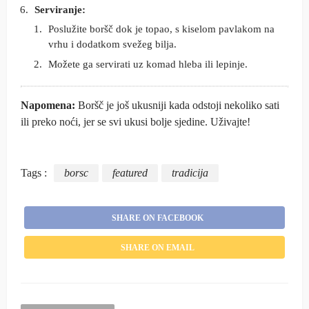
Serviranje:
Poslužite boršč dok je topao, s kiselom pavlakom na
vrhu i dodatkom svežeg bilja.
Možete ga servirati uz komad hleba ili lepinje.
Napomena:
Boršč je još ukusniji kada odstoji nekoliko sati
ili preko noći, jer se svi ukusi bolje sjedine. Uživajte!
Tags :
borsc
featured
tradicija
SHARE ON FACEBOOK
SHARE ON EMAIL