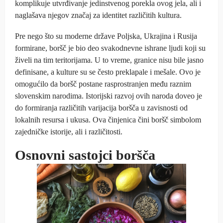
komplikuje utvrđivanje jedinstvenog porekla ovog jela, ali i
naglašava njegov značaj za identitet različitih kultura.
Pre nego što su moderne države Poljska, Ukrajina i Rusija
formirane, boršč je bio deo svakodnevne ishrane ljudi koji su
živeli na tim teritorijama. U to vreme, granice nisu bile jasno
definisane, a kulture su se često preklapale i mešale. Ovo je
omogućilo da boršč postane rasprostranjen među raznim
slovenskim narodima. Istorijski razvoj ovih naroda doveo je
do formiranja različitih varijacija boršča u zavisnosti od
lokalnih resursa i ukusa. Ova činjenica čini boršč simbolom
zajedničke istorije, ali i različitosti.
Osnovni sastojci boršča