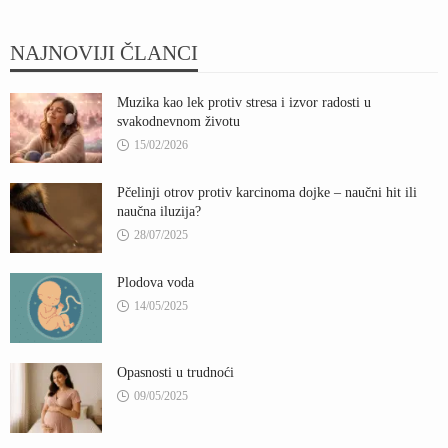
NAJNOVIJI ČLANCI
Muzika kao lek protiv stresa i izvor radosti u
svakodnevnom životu
15/02/2026
Pčelinji otrov protiv karcinoma dojke – naučni hit ili
naučna iluzija?
28/07/2025
Plodova voda
14/05/2025
Opasnosti u trudnoći
09/05/2025