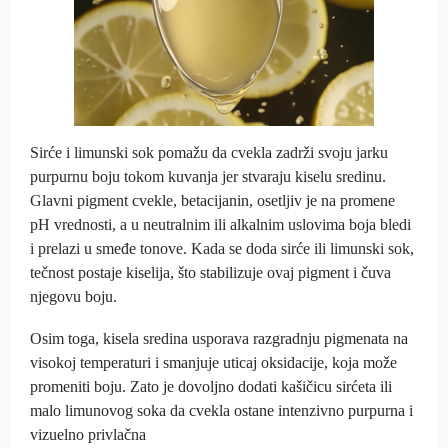
Sirće i limunski sok pomažu da cvekla zadrži svoju jarku
purpurnu boju tokom kuvanja jer stvaraju kiselu sredinu.
Glavni pigment cvekle, betacijanin, osetljiv je na promene
pH vrednosti, a u neutralnim ili alkalnim uslovima boja bledi
i prelazi u smeđe tonove. Kada se doda sirće ili limunski sok,
tečnost postaje kiselija, što stabilizuje ovaj pigment i čuva
njegovu boju.
Osim toga, kisela sredina usporava razgradnju pigmenata na
visokoj temperaturi i smanjuje uticaj oksidacije, koja može
promeniti boju. Zato je dovoljno dodati kašičicu sirćeta ili
malo limunovog soka da cvekla ostane intenzivno purpurna i
vizuelno privlačna