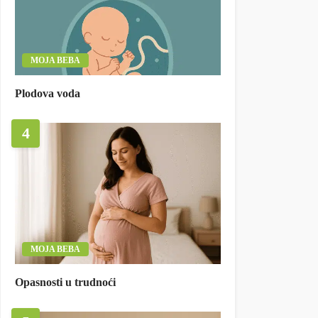
MOJA BEBA
Plodova voda
4
MOJA BEBA
Opasnosti u trudnoći