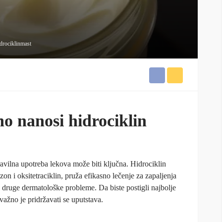
drociklinmast
no nanosi hidrociklin
avilna upotreba lekova može biti ključna. Hidrociklin
on i oksitetraciklin, pruža efikasno lečenje za zapaljenja
 i druge dermatološke probleme. Da biste postigli najbolje
 važno je pridržavati se uputstava.