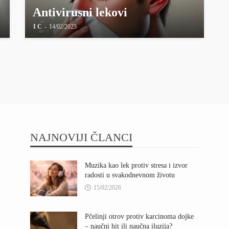
Antivirusni lekovi
I C
14/02/2025
NAJNOVIJI ČLANCI
Muzika kao lek protiv stresa i izvor
radosti u svakodnevnom životu
15/02/2026
Pčelinji otrov protiv karcinoma dojke
– naučni hit ili naučna iluzija?