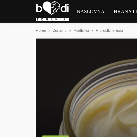
NASLOVNA
HRANA I 
Home
Zdravlje
Medicina
Hidrociklin mast