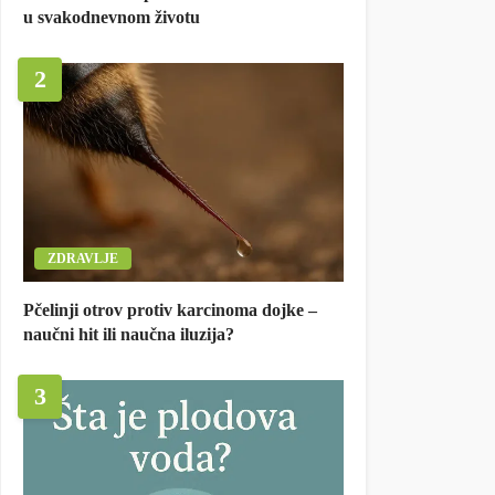
u svakodnevnom životu
2
ZDRAVLJE
Pčelinji otrov protiv karcinoma dojke –
naučni hit ili naučna iluzija?
3