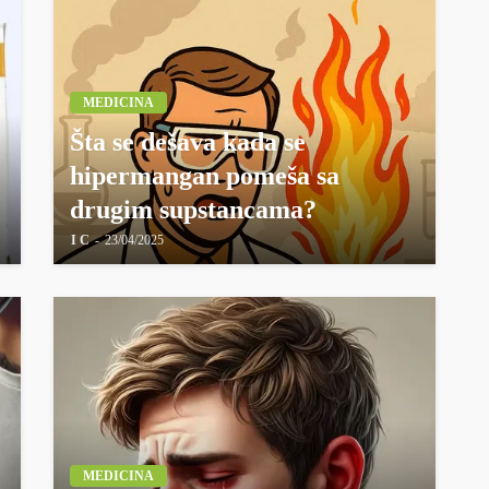
MEDICINA
Šta se dešava kada se
hipermangan pomeša sa
drugim supstancama?
I C
23/04/2025
MEDICINA