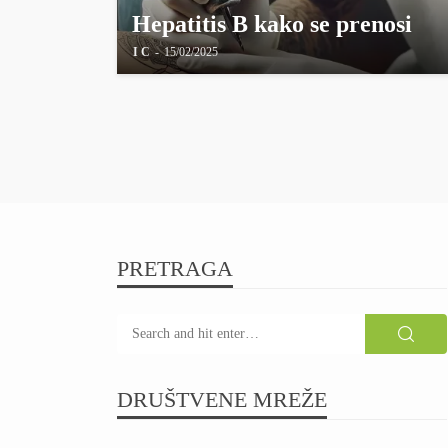
Hepatitis B kako se prenosi
I C
15/02/2025
PRETRAGA
DRUŠTVENE MREŽE