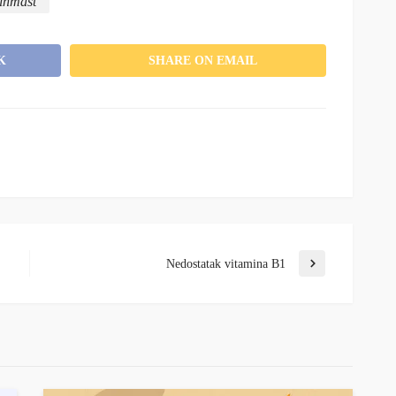
linmast
K
SHARE ON EMAIL
Nedostatak vitamina B1