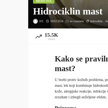
MEDICINA
Hidrociklin mast
I C
16/02/2024
no comment
hidrociklin
hi
15.5K
VIEWS
Kako se pravil
mast?
U borbi protiv kožnih problema, pr
mast, lek koji kombinuje hidrokortiz
kože, alergijske reakcije, infekcije
rezultate i izbegli neželjene efekte,
Priprema