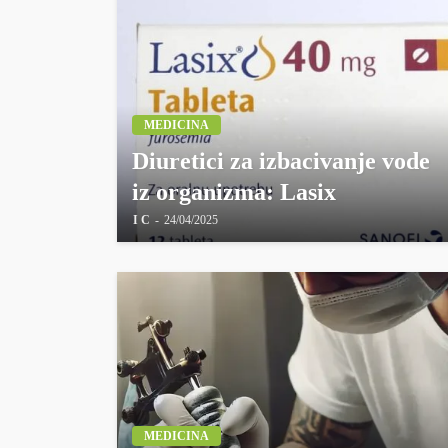
MEDICINA
Diuretici za izbacivanje vode
iz organizma: Lasix
I C
24/04/2025
MEDICINA