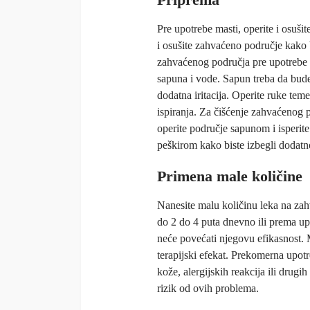
Pre upotrebe masti, operite i osušit
i osušite zahvaćeno područje kako bi
zahvaćenog područja pre upotrebe h
sapuna i vode. Sapun treba da bude 
dodatna iritacija. Operite ruke tem
ispiranja. Za čišćenje zahvaćenog 
operite područje sapunom i isperi
peškirom kako biste izbegli dodatno
Primena male količine
Nanesite malu količinu leka na zah
do 2 do 4 puta dnevno ili prema up
neće povećati njegovu efikasnost. M
terapijski efekat. Prekomerna upotr
kože, alergijskih reakcija ili drug
rizik od ovih problema.