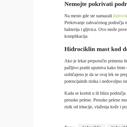
Nemojte pokrivati podr
Na mesto gde ste namazali
hidroci
Prekrivanje zahvaćenog područja mo
bakterija i gljivica. Ovo može poveć
komplikacija.
Hidrociklin mast kod d
Ako je lekar preporučio primenu hi
pažljivo pratiti uputstva kako bis
uobičajeno je da se ovaj lek ne pr
potencijalnih rizika i nedovoljno is
Kada se koristi u ili blizu područ
preuske pelene. Preuske pelene mo
rizik od iritacije, vlaženja kože i 