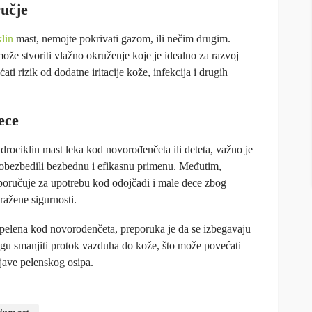
učje
klin
mast, nemojte pokrivati gazom, ili nečim drugim.
že stvoriti vlažno okruženje koje je idealno za razvoj
ati rizik od dodatne iritacije kože, infekcija i drugih
ece
drociklin mast leka kod novorođenčeta ili deteta, važno je
te obezbedili bezbednu i efikasnu primenu. Međutim,
eporučuje za upotrebu kod odojčadi i male dece zbog
tražene sigurnosti.
ja pelena kod novorođenčeta, preporuka je da se izbegavaju
gu smanjiti protok vazduha do kože, što može povećati
pojave pelenskog osipa.