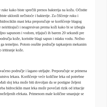
e ruke kako biste sprečili prenos bakterija na kožu. Očistite
ste uklonili nečistoće i bakterije. Za čišćenje ruku i
idrociklin mast leka preporučuje se korišćenje blagog
neiritirajući i neagresivan prema koži kako bi se izbegla
eljno sapunom i vodom, trljajući ih barem 20 sekundi pre
područja kože, koristite blagi sapun i mlaku vodu. Nežno
te ga temeljno. Potom osušite područje tapkanjem mekanim
 iritiranje kože.
vaćeno područje i lagano utrljajte. Preporučuje se primena
utstvu lekara. Korišćenje veće količine leka od potrebne
ali sloj leka može biti dovoljan da se postigne željeni
eba hidrociklin mast leka može povećati rizik od iritacije
ih neželjenih efekata. Primenom male količine smanjuje se