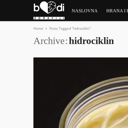
NASLOVNA
HRANA I 
Home
Posts Tagged "hidrociklin"
Archive
hidrociklin