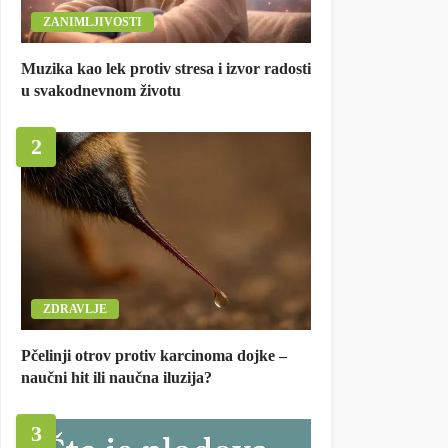
ZANIMLJIVOSTI
Muzika kao lek protiv stresa i izvor radosti
u svakodnevnom životu
2
ZDRAVLJE
Pčelinji otrov protiv karcinoma dojke –
naučni hit ili naučna iluzija?
3