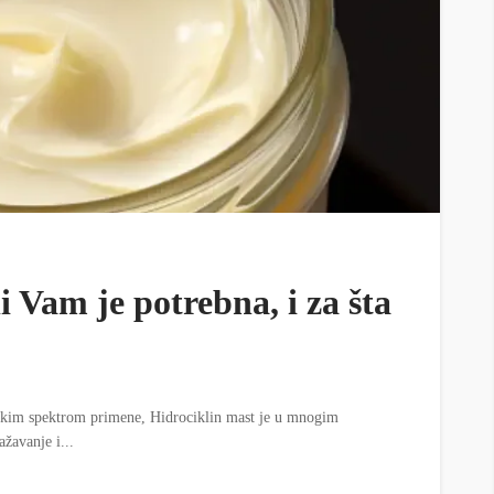
i Vam je potrebna, i za šta
rokim spektrom primene, Hidrociklin mast je u mnogim
žavanje i...