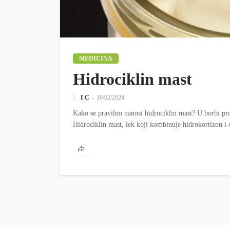
MEDICINA
Hidrociklin mast
I C
16/02/2024
Kako se pravilno nanosi hidrociklin mast? U borbi pr
Hidrociklin mast, lek koji kombinuje hidrokortizon i ok