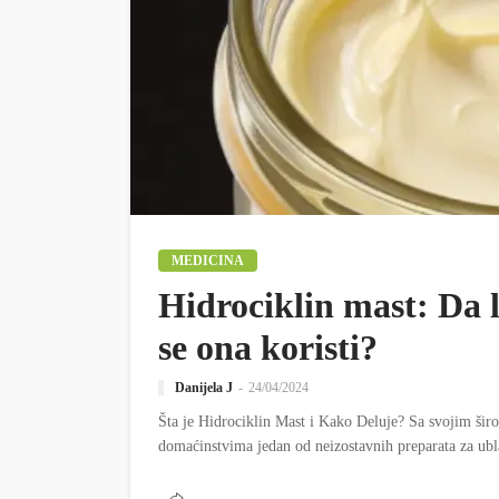
MEDICINA
Hidrociklin mast: Da l
se ona koristi?
Danijela J
24/04/2024
Šta je Hidrociklin Mast i Kako Deluje? Sa svojim ši
domaćinstvima jedan od neizostavnih preparata za ubla