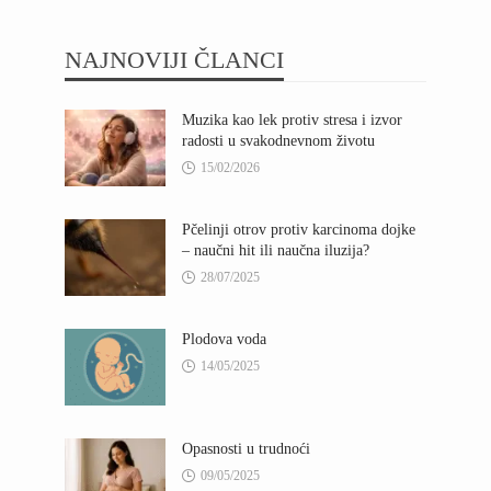
NAJNOVIJI ČLANCI
Muzika kao lek protiv stresa i izvor
radosti u svakodnevnom životu
15/02/2026
Pčelinji otrov protiv karcinoma dojke
– naučni hit ili naučna iluzija?
28/07/2025
Plodova voda
14/05/2025
Opasnosti u trudnoći
09/05/2025