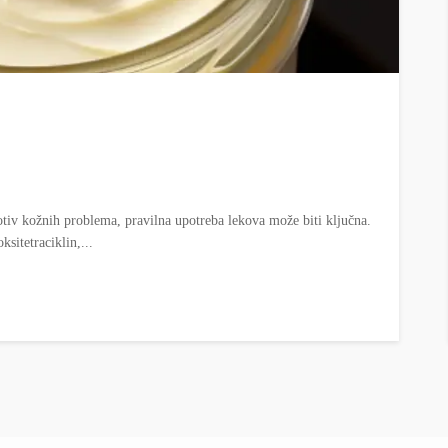
otiv kožnih problema, pravilna upotreba lekova može biti ključna.
sitetraciklin,...