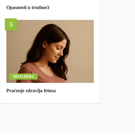
Opasnosti u trudnoći
5
MOJA BEBA
Praćenje zdravlja fetusa