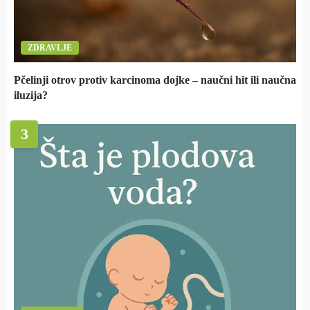
ZDRAVLJE
Pčelinji otrov protiv karcinoma dojke – naučni hit ili naučna
iluzija?
3