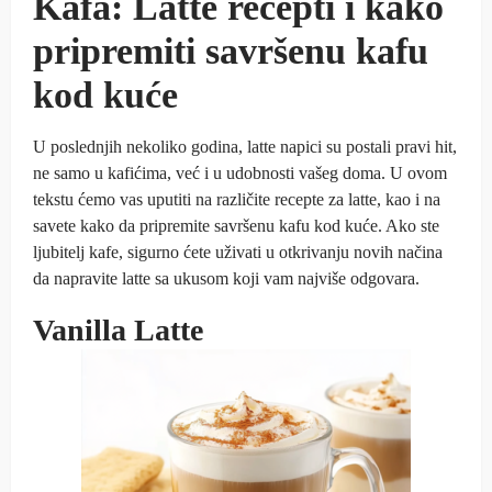
Kafa: Latte recepti i kako
pripremiti savršenu kafu
kod kuće
U poslednjih nekoliko godina, latte napici su postali pravi hit,
ne samo u kafićima, već i u udobnosti vašeg doma. U ovom
tekstu ćemo vas uputiti na različite recepte za latte, kao i na
savete kako da pripremite savršenu kafu kod kuće. Ako ste
ljubitelj kafe, sigurno ćete uživati u otkrivanju novih načina
da napravite latte sa ukusom koji vam najviše odgovara.
Vanilla Latte