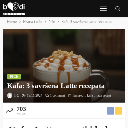
Home
Hrana i piće
Piće
Kafa: 3 savršena Latte recepata
PIĆE
Kafa: 3 savršena Latte recepata
I C
19/11/2024
1 comment
featured
kafa
latte recept
703
VIEWS