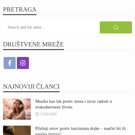
PRETRAGA
DRUŠTVENE MREŽE
NAJNOVIJI ČLANCI
Muzika kao lek protiv stresa i izvor radosti u
svakodnevnom životu
15/02/2026
Pčelinji otrov protiv karcinoma dojke – naučni hit ili
naučna iluzija?