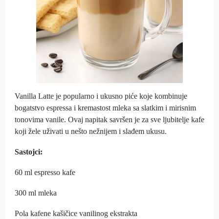
Vanilla Latte je popularno i ukusno piće koje kombinuje
bogatstvo espressa i kremastost mleka sa slatkim i mirisnim
tonovima vanile. Ovaj napitak savršen je za sve ljubitelje kafe
koji žele uživati u nešto nežnijem i slađem ukusu.
Sastojci:
60 ml espresso kafe
300 ml mleka
Pola kafene kašičice vanilinog ekstrakta