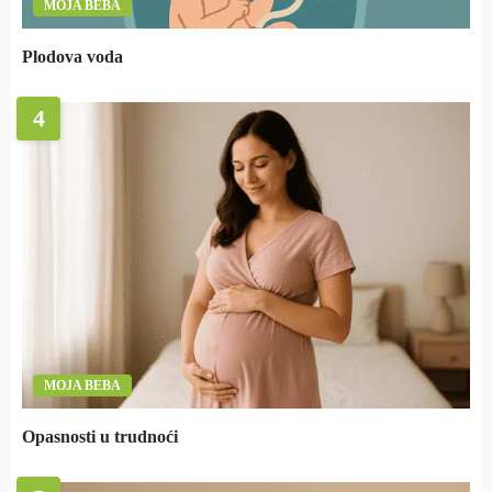
MOJA BEBA
Plodova voda
4
MOJA BEBA
Opasnosti u trudnoći