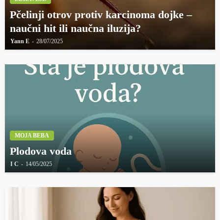
Pčelinji otrov protiv karcinoma dojke –
naučni hit ili naučna iluzija?
Yann E
28/07/2025
MOJA BEBA
Plodova voda
I C
14/05/2025