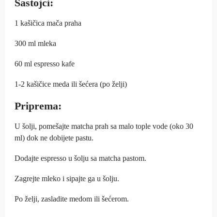
Sastojci:
1 kašičica mača praha
300 ml mleka
60 ml espresso kafe
1-2 kašičice meda ili šećera (po želji)
Priprema:
U šolji, pomešajte matcha prah sa malo tople vode (oko 30
ml) dok ne dobijete pastu.
Dodajte espresso u šolju sa matcha pastom.
Zagrejte mleko i sipajte ga u šolju.
Po želji, zasladite medom ili šećerom.