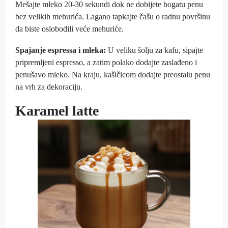
Mešajte mleko 20-30 sekundi dok ne dobijete bogatu penu
bez velikih mehurića. Lagano tapkajte čašu o radnu površinu
da biste oslobodili veće mehuriće.
Spajanje espressa i mleka:
U veliku šolju za kafu, sipajte
pripremljeni espresso, a zatim polako dodajte zaslađeno i
penušavo mleko. Na kraju, kašičicom dodajte preostalu penu
na vrh za dekoraciju.
Karamel latte