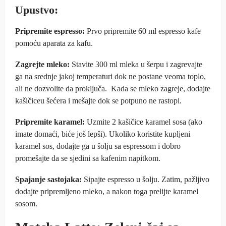
Upustvo:
Pripremite espresso:
Prvo pripremite 60 ml espresso kafe
pomoću aparata za kafu.
Zagrejte mleko:
Stavite 300 ml mleka u šerpu i zagrevajte
ga na srednje jakoj temperaturi dok ne postane veoma toplo,
ali ne dozvolite da proključa. Kada se mleko zagreje, dodajte
kašičiceu šećera i mešajte dok se potpuno ne rastopi.
Pripremite karamel:
Uzmite 2 kašičice karamel sosa (ako
imate domaći, biće još lepši). Ukoliko koristite kupljeni
karamel sos, dodajte ga u šolju sa espressom i dobro
promešajte da se sjedini sa kafenim napitkom.
Spajanje sastojaka:
Sipajte espresso u šolju. Zatim, pažljivo
dodajte pripremljeno mleko, a nakon toga prelijte karamel
sosom.