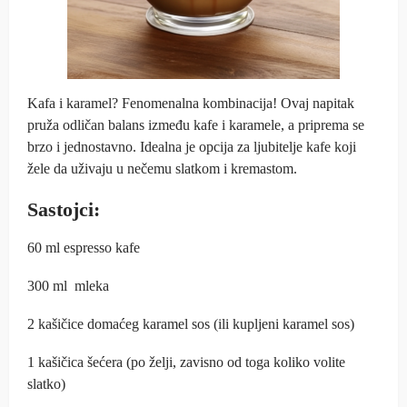
Kafa i karamel? Fenomenalna kombinacija! Ovaj napitak
pruža odličan balans između kafe i karamele, a priprema se
brzo i jednostavno. Idealna je opcija za ljubitelje kafe koji
žele da uživaju u nečemu slatkom i kremastom.
Sastojci:
60 ml espresso kafe
300 ml mleka
2 kašičice domaćeg karamel sos (ili kupljeni karamel sos)
1 kašičica šećera (po želji, zavisno od toga koliko volite
slatko)