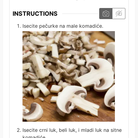
INSTRUCTIONS
Isecite pečurke na male komadiće.
Isecite crni luk, beli luk, i mladi luk na sitne
komadiće.