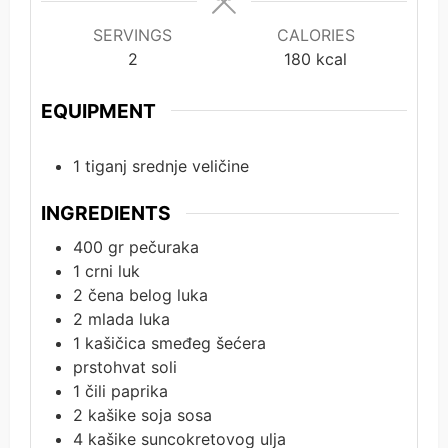
SERVINGS
CALORIES
2
180
kcal
EQUIPMENT
1 tiganj srednje veličine
INGREDIENTS
400
gr
pečuraka
1
crni luk
2
čena
belog luka
2
mlada luka
1
kašičica
smeđeg šećera
prstohvat
soli
1
čili paprika
2
kašike
soja sosa
4
kašike
suncokretovog ulja