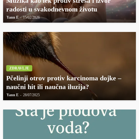
Muzika kao lek protiv stresa i izvor
radosti u svakodnevnom životu
Yann E
15/02/2026
ZDRAVLJE
Pčelinji otrov protiv karcinoma dojke –
naučni hit ili naučna iluzija?
Yann E
28/07/2025