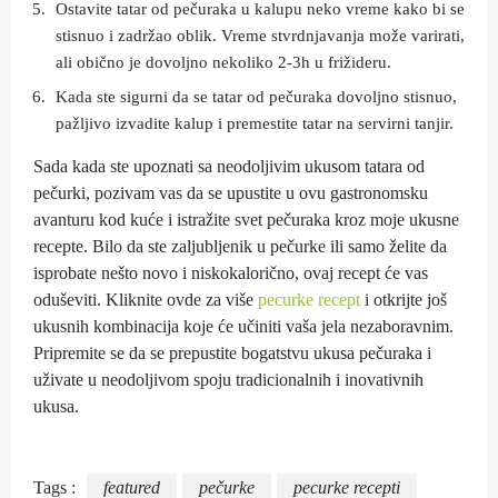
Ostavite tatar od pečuraka u kalupu neko vreme kako bi se
stisnuo i zadržao oblik. Vreme stvrdnjavanja može varirati,
ali obično je dovoljno nekoliko 2-3h u frižideru.
Kada ste sigurni da se tatar od pečuraka dovoljno stisnuo,
pažljivo izvadite kalup i premestite tatar na servirni tanjir.
Sada kada ste upoznati sa neodoljivim ukusom tatara od
pečurki, pozivam vas da se upustite u ovu gastronomsku
avanturu kod kuće i istražite svet pečuraka kroz moje ukusne
recepte. Bilo da ste zaljubljenik u pečurke ili samo želite da
isprobate nešto novo i niskokalorično, ovaj recept će vas
oduševiti. Kliknite ovde za više
pecurke recept
i otkrijte još
ukusnih kombinacija koje će učiniti vaša jela nezaboravnim.
Pripremite se da se prepustite bogatstvu ukusa pečuraka i
uživate u neodoljivom spoju tradicionalnih i inovativnih
ukusa.
Tags :
featured
pečurke
pecurke recepti