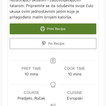
tatarom. Pripremite se da oduševite svoje čulo
ukusa ovim jednostavnim jelom koje je
prilagođeno malim brojem kalorija.
Print Recipe
Pin Recipe
PREP TIME
COOK TIME
minutes
minutes
10
mins
10
mins
COURSE
CUISINE
Predjelo, Ručak
Evropski