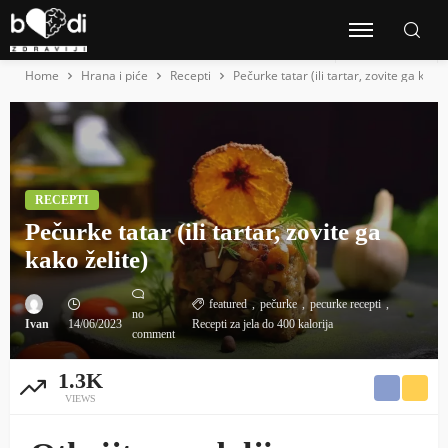
Home
Hrana i piće
Recepti
Pečurke tatar (ili tartar, zovite ga kako 
RECEPTI
Pečurke tatar (ili tartar, zovite ga
kako želite)
featured
pečurke
pecurke recepti
no
Ivan
14/06/2023
Recepti za jela do 400 kalorija
comment
1.3K
VIEWS