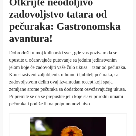
Otkrijte neodoljivo
zadovoljstvo tatara od
pečuraka: Gastronomska
avantura!
Dobrodošli u moj kulinarski svet, gde vas pozivam da se
upustite u očaravajuće putovanje sa jednim jedinstvenim
jelom koje će zadovoljiti vaše čulo ukusa – tatar od pečuraka.
Kao strastveni zaljubljenik u hranu i ljubitelj pečuraka, sa
zadovoljstvom delim ovaj izvanredan recept koji spaja
zemljane arome pečuraka sa dodatkom osvežavajućeg ukusa.
Pripremite se da se prepustite jelu koje slavi prirodni umami
pečuraka i podiže ih na potpuno novi nivo.