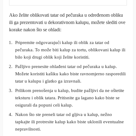
Ako želite oblikovati tatar od pečuraka u određenom obliku
ili ga prezentovati u dekorativnom kalupu, možete slediti ove
korake nakon što se ohladi:
Pripremite odgovarajući kalup ili oblik za tatar od
pečuraka. To može biti kalup za tortu, oblikovani kalup ili
bilo koji drugi oblik koji želite koristiti.
Pažljivo prenesite ohlađeni tatar od pečuraka u kalup.
Možete koristiti kašiku kako biste ravnomjerno rasporedili
tatar u kalupu i glatko ga izravnali.
Prilikom prenošenja u kalup, budite pažljivi da ne oštetite
teksturu i oblik tatara. Pritisnite ga lagano kako biste se
osigurali da popuni celi kalup.
Nakon što ste preneli tatar od gljiva u kalup, nežno
tapkajte ili protresite kalup kako biste uklonili eventualne
nepravilnosti.