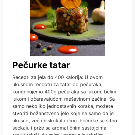
Pečurke tatar
Recepti za jela do 400 kalorija: U ovom
ukusnom receptu za tatar od pečuraka,
kombinujemo 400g pečuraka sa lukom, belim
lukom i očaravajućom mešavinom začina. Sa
samo nekoliko jednostavnih koraka, možete
stvoriti božanstveno jelo koje ne samo da je
ukusno, već i niskokalorično. Pečurke se sitno
seckaju i prže sa aromatičnim sastojcima,
rezultirajući ukusnim i zadovoljavajućim