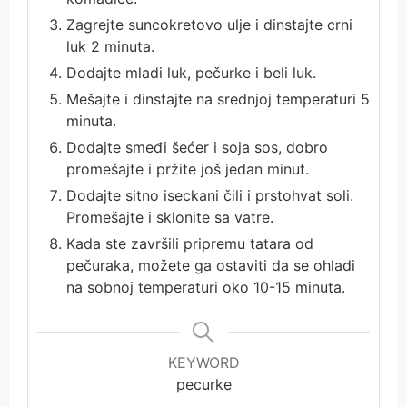
Zagrejte suncokretovo ulje i dinstajte crni
luk 2 minuta.
Dodajte mladi luk, pečurke i beli luk.
Mešajte i dinstajte na srednjoj temperaturi 5
minuta.
Dodajte smeđi šećer i soja sos, dobro
promešajte i pržite još jedan minut.
Dodajte sitno iseckani čili i prstohvat soli.
Promešajte i sklonite sa vatre.
Kada ste završili pripremu tatara od
pečuraka, možete ga ostaviti da se ohladi
na sobnoj temperaturi oko 10-15 minuta.
KEYWORD
pecurke