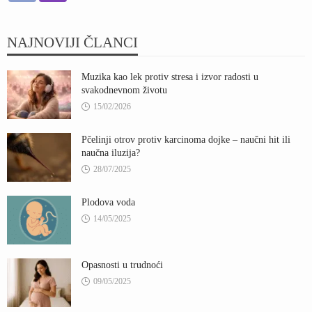
NAJNOVIJI ČLANCI
Muzika kao lek protiv stresa i izvor radosti u
svakodnevnom životu
15/02/2026
Pčelinji otrov protiv karcinoma dojke – naučni hit ili
naučna iluzija?
28/07/2025
Plodova voda
14/05/2025
Opasnosti u trudnoći
09/05/2025