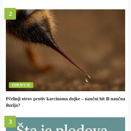
2
ZDRAVLJE
Pčelinji otrov protiv karcinoma dojke – naučni hit ili naučna
iluzija?
3