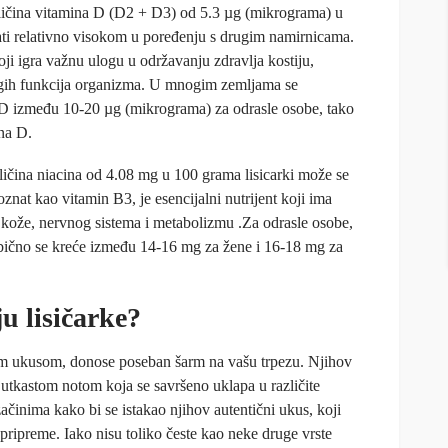
ičina vitamina D (D2 + D3) od 5.3 µg (mikrograma) u
ati relativno visokom u poređenju s drugim namirnicama.
koji igra važnu ulogu u održavanju zdravlja kostiju,
gih funkcija organizma. U mnogim zemljama se
D između 10-20 µg (mikrograma) za odrasle osobe, tako
ina D.
ičina niacina od 4.08 mg u 100 grama lisicarki može se
nat kao vitamin B3, je esencijalni nutrijent koji ima
 kože, nervnog sistema i metabolizmu .Za odrasle osobe,
bično se kreće između 14-16 mg za žene i 16-18 mg za
u lisičarke?
čnim ukusom, donose poseban šarm na vašu trpezu. Njihov
jutkastom notom koja se savršeno uklapa u različite
začinima kako bi se istakao njihov autentični ukus, koji
 pripreme. Iako nisu toliko česte kao neke druge vrste