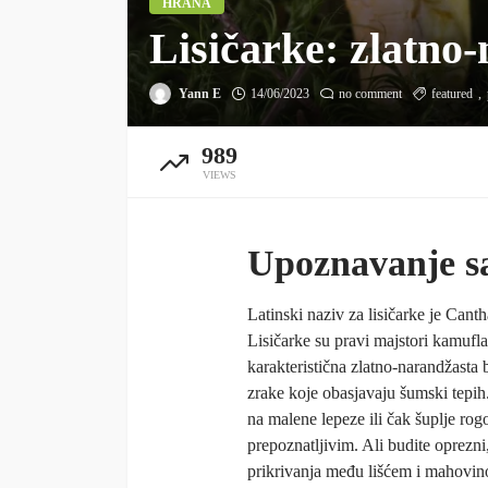
HRANA
Lisičarke: zlatno
Yann E
14/06/2023
no comment
featured
989
VIEWS
Upoznavanje s
Latinski naziv za lisičarke je Canth
Lisičarke su pravi majstori kamufl
karakteristična zlatno-narandžasta 
zrake koje obasjavaju šumski tepih
na malene lepeze ili čak šuplje rogo
prepoznatljivim. Ali budite oprezni
prikrivanja među lišćem i mahovin