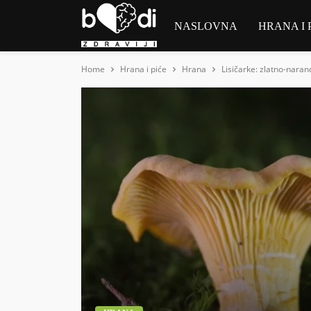
NASLOVNA
HRANA I 
Home
Hrana i piće
Hrana
Lisičarke: zlatno-nara