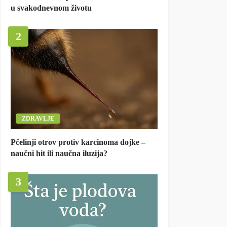
u svakodnevnom životu
2
ZDRAVLJE
Pčelinji otrov protiv karcinoma dojke –
naučni hit ili naučna iluzija?
3