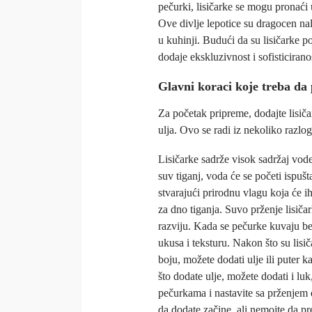
pečurki, lisičarke se mogu pronaći
Ove divlje lepotice su dragocen nal
u kuhinji. Budući da su lisičarke 
dodaje ekskluzivnost i sofisticiran
Glavni koraci koje treba da 
Za početak pripreme, dodajte lisiča
ulja. Ovo se radi iz nekoliko razlog
Lisičarke sadrže visok sadržaj vod
suv tiganj, voda će se početi ispušt
stvarajući prirodnu vlagu koja će ih
za dno tiganja. Suvo prženje lisič
razviju. Kada se pečurke kuvaju b
ukusa i teksturu. Nakon što su lisič
boju, možete dodati ulje ili puter 
što dodate ulje, možete dodati i luk
pečurkama i nastavite sa prženjem 
da dodate začine, ali nemojte da pre