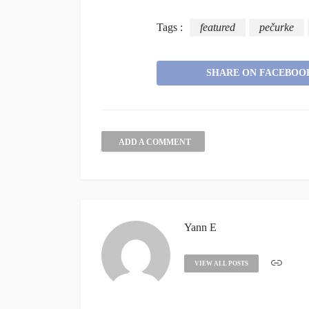
Tags :
featured
pečurke
SHARE ON FACEBOO
ADD A COMMENT
Yann E
VIEW ALL POSTS