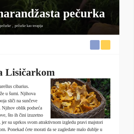
-narandžasta pečurka
pečurke
pečurke kao terapija
a Lisičarkom
arellus cibarius.
aže u šumi. Njihova
boja sliči na sunčeve
. Njihov oblik podseća
ve, što ih čini izuzetno
, jer su uprkos svom atraktivnom izgledu pravi majstori
om. Ponekad ćete morati da se zagledate malo dublje u