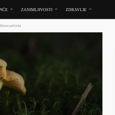
PIĆE
ZANIMLJIVOSTI
ZDRAVLJE
ndžasta pečurka