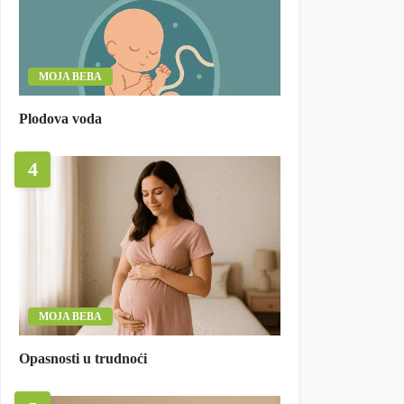
MOJA BEBA
Plodova voda
4
MOJA BEBA
Opasnosti u trudnoći