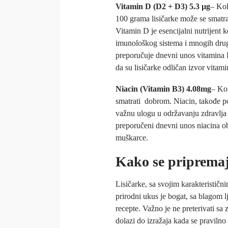
Vitamin D (D2 + D3) 5.3 µg
– Kol
100 grama lisičarke može se smatr
Vitamin D je esencijalni nutrijent 
imunološkog sistema i mnogih dru
preporučuje dnevni unos vitamina 
da su lisičarke odličan izvor vitam
Niacin (Vitamin B3) 4.08mg
– Kol
smatrati dobrom. Niacin, takođe poz
važnu ulogu u održavanju zdravlja
preporučeni dnevni unos niacina o
muškarce.
Kako se pripremaj
Lisičarke, sa svojim karakteristi
prirodni ukus je bogat, sa blagom l
recepte. Važno je ne preterivati sa 
dolazi do izražaja kada se pravilno