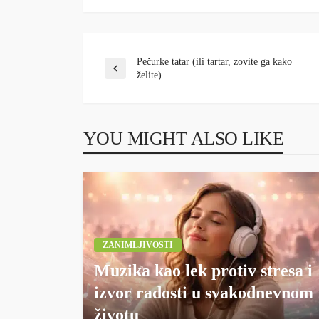
Pečurke tatar (ili tartar, zovite ga kako
želite)
YOU MIGHT ALSO LIKE
ZANIMLJIVOSTI
Muzika kao lek protiv stresa i
izvor radosti u svakodnevnom
životu