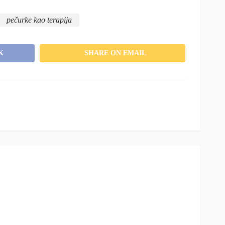
pečurke kao terapija
K
SHARE ON EMAIL