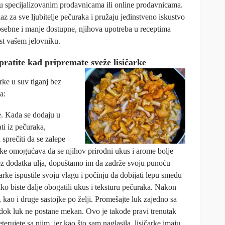
 u specijalizovanim prodavnicama ili online prodavnicama.
az za sve ljubitelje pečuraka i pružaju jedinstveno iskustvo
posebne i manje dostupne, njihova upotreba u receptima
ost vašem jelovniku.
pratite kad pripremate sveže lisičarke
rke u suv tiganj bez
a:
e. Kada se dodaju u
ati iz pečuraka,
 sprečiti da se zalepe
arke omogućava da se njihov prirodni ukus i arome bolje
ez dodatka ulja, dopuštamo im da zadrže svoju punoću
arke ispustile svoju vlagu i počinju da dobijati lepu smeđu
kako biste dalje obogatili ukus i teksturu pečuraka. Nakon
, kao i druge sastojke po želji. Promešajte luk zajedno sa
dok luk ne postane mekan. Ovo je takođe pravi trenutak
terujete sa njim, jer kao što sam naglasila, lisičarke imaju