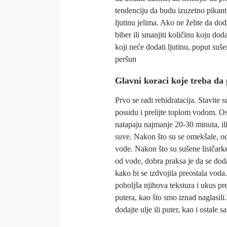
tendenciju da budu izuzetno pikant
ljutinu jelima. Ako ne želite da dod
biber ili smanjiti količinu koju do
koji neće dodati ljutinu, poput suše
peršun
Glavni koraci koje treba da 
Prvo se radi rehidratacija. Stavite s
posudu i prelijte toplom vodom. Ost
natapaju najmanje 20-30 minuta, il
suve. Nakon što su se omekšale, oce
vode. Nakon što su sušene lisičark
od vode, dobra praksa je da se dod
kako bi se izdvojila preostala vod
poboljša njihova tekstura i ukus pre
putera, kao što smo iznad naglasili
dodajte ulje ili puter, kao i ostale