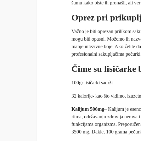
šumu kako biste ih pronašli, ali veru
Oprez pri prikupl
Važno je biti oprezan prilikom saku
mogu biti opasni. Možemo ih nazvati
manje intezivne boje. Ako želite da
profesionalni sakupljačima pečurki, 
Čime su lisičarke 
100gr lisičarki sadrži
32 kalorije- kao što vidimo, izuzet
Kalijum 506mg
– Kalijum je esenc
ritma, održavanju zdravlja nerava i
funkcijama organizma. Preporučeni
3500 mg. Dakle, 100 grama pečurk