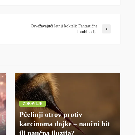
Osvežavajući letnji kokteli: Fantastične
kombinacije
ZDRAVLJE
Pčelinji otrov protiv
karcinoma dojke – naučni hit
ili naučna iluzija?