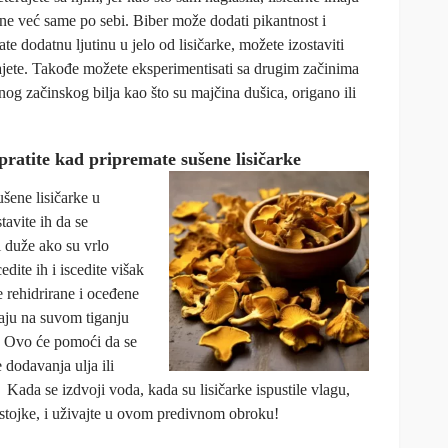
ne već same po sebi. Biber može dodati pikantnost i
ate dodatnu ljutinu u jelo od lisičarke, možete izostaviti
dajete. Takođe možete eksperimentisati sa drugim začinima
nog začinskog bilja kao što su majčina dušica, origano ili
pratite kad pripremate sušene lisičarke
ušene lisičarke u
avite ih da se
i duže ako su vrlo
dite ih i iscedite višak
e rehidrirane i oceđene
aju na suvom tiganju
a. Ovo će pomoći da se
 dodavanja ulja ili
. Kada se izdvoji voda, kada su lisičarke ispustile vlagu,
 sastojke, i uživajte u ovom predivnom obroku!