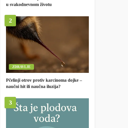
u svakodnevnom životu
2
ZDRAVLJE
Pčelinji otrov protiv karcinoma dojke –
naučni hit ili naučna iluzija?
3