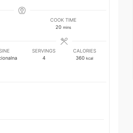
COOK TIME
minutes
20
mins
SINE
SERVINGS
CALORIES
cionalna
4
360
kcal