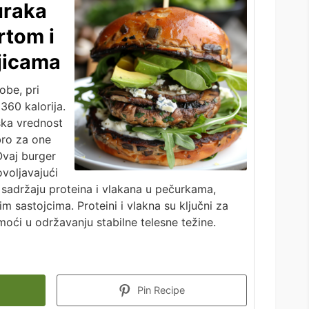
uraka
rtom i
jicama
obe, pri
360 kalorija.
jska vrednost
bro za one
Ovaj burger
voljavajući
 sadržaju proteina i vlakana u pečurkama,
m sastojcima. Proteini i vlakna su ključni za
moći u održavanju stabilne telesne težine.
Pin Recipe