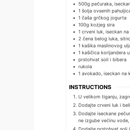
500g
pečuraka, isecka
1
šolja ovsenih pahuljic
1
čaša grčkog jogurta
100g
kozjeg sira
1
crveni luk, iseckan na
2
čena belog luka, sitn
1
kašika maslinovog ulj
1
kašičica korijandera 
prstohvat soli i bibera
rukola
1
avokado, iseckan na k
INSTRUCTIONS
U velikom tiganju, zagr
Dodajte crveni luk i bel
Dodajte iseckane pečur
ne izgube većinu vode,
Dodajte prstohvat soli i