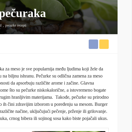
 pečuraka
ed
pecurke recepti
aka za meso je sve popularnija među ljudima koji žele da
u na biljnu ishranu. Pečurke su odlična zamena za meso
nosti da apsorbuju različite arome i začine. Glavna
tome što su pečurke niskokalorične, a istovremeno bogate
rugim hranljivim materijama. Takođe, pečurke su prirodno
što ih čini zdravijim izborom u poređenju sa mesom. Burger
zličite načine, uključujući pečenje, prženje ili grilovanje.
ka, crnog bibera ili sojinog sosa kako biste pojačali ukus.