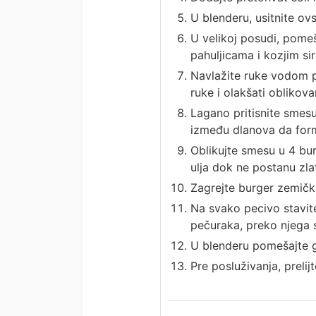
U blenderu, usitnite ov
U velikoj posudi, pome
pahuljicama i kozjim s
Navlažite ruke vodom pr
ruke i olakšati oblikova
Lagano pritisnite smesu
između dlanova da form
Oblikujte smesu u 4 bur
ulja dok ne postanu zl
Zagrejte burger zemičku
Na svako pecivo stavit
pečuraka, preko njega s
U blenderu pomešajte grč
Pre posluživanja, preli