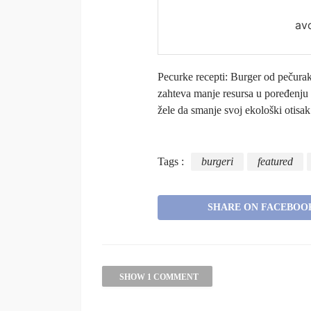
av
Pecurke recepti: Burger od pečuraka
zahteva manje resursa u poređenju 
žele da smanje svoj ekološki otisak
Tags :
burgeri
featured
SHARE ON FACEBOO
SHOW 1 COMMENT