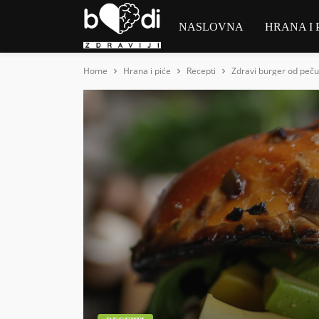
NASLOVNA
HRANA I 
Home
Hrana i piće
Recepti
Zdravi burger od peč