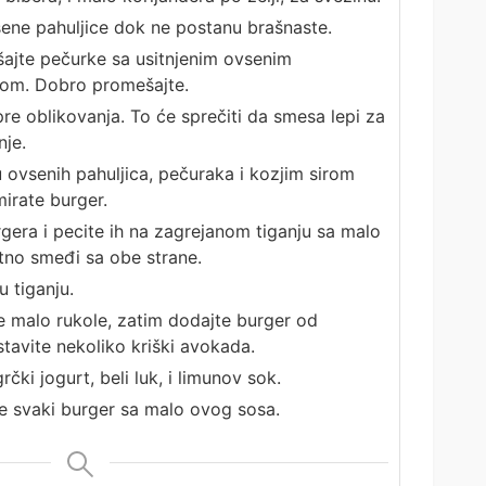
sene pahuljice dok ne postanu brašnaste.
šajte pečurke sa usitnjenim ovsenim
irom. Dobro promešajte.
e oblikovanja. To će sprečiti da smesa lepi za
nje.
 ovsenih pahuljica, pečuraka i kozjim sirom
irate burger.
gera i pecite ih na zagrejanom tiganju sa malo
atno smeđi sa obe strane.
 tiganju.
e malo rukole, zatim dodajte burger od
tavite nekoliko kriški avokada.
ki jogurt, beli luk, i limunov sok.
jte svaki burger sa malo ovog sosa.