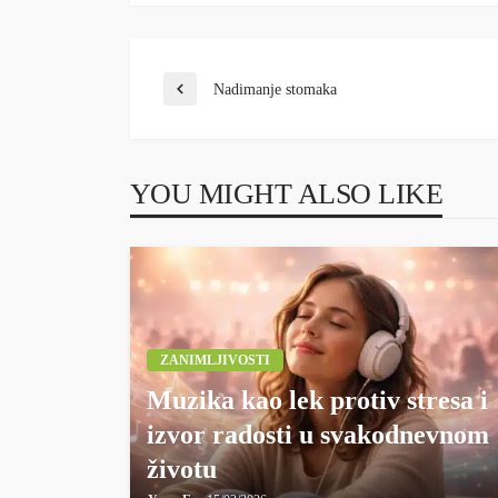
Nadimanje stomaka
YOU MIGHT ALSO LIKE
ZANIMLJIVOSTI
Muzika kao lek protiv stresa i
izvor radosti u svakodnevnom
životu