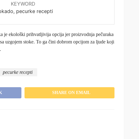
KEYWORD
okado, pecurke recepti
 je ekološki prihvatljivija opcija jer proizvodnja pečuraka
sa uzgojem stoke. To ga čini dobrom opcijom za ljude koji
.
pecurke recepti
K
SHARE ON EMAIL