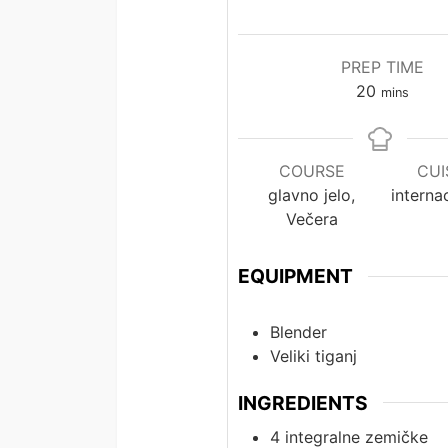
PREP TIME
minutes
20
mins
COURSE
CUI
glavno jelo,
interna
Večera
EQUIPMENT
Blender
Veliki tiganj
INGREDIENTS
4
integralne zemičke