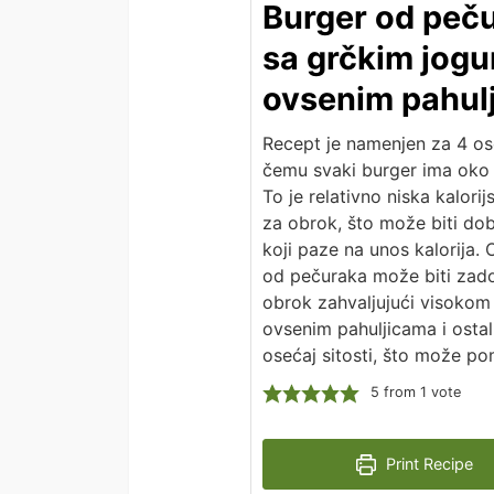
Burger od peč
sa grčkim jogu
ovsenim pahul
Recept je namenjen za 4 os
čemu svaki burger ima oko 
To je relativno niska kalori
za obrok, što može biti do
koji paze na unos kalorija. 
od pečuraka može biti zado
obrok zahvaljujući visokom
ovsenim pahuljicama i ostali
osećaj sitosti, što može po
5
from 1 vote
Print Recipe