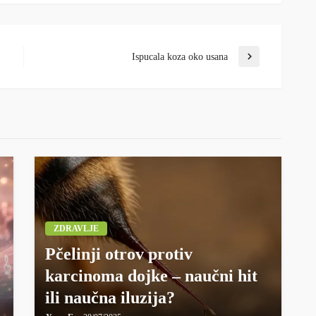
Ispucala koza oko usana
ZDRAVLJE
Pčelinji otrov protiv
karcinoma dojke – naučni hit
ili naučna iluzija?