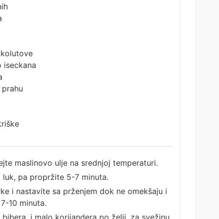
nih
a
 kolutove
o iseckana
a
u prahu
riške
ejte maslinovo ulje na srednjoj temperaturi.
i luk, pa propržite 5-7 minuta.
ke i nastavite sa prženjem dok ne omekšaju i
 7-10 minuta.
 bibera, i malo korijandera po želji, za svežinu.