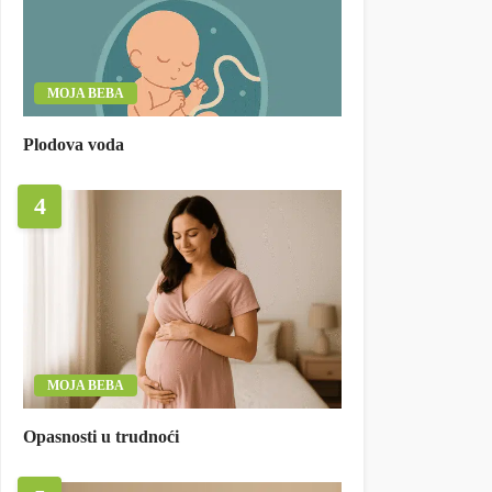
MOJA BEBA
Plodova voda
4
MOJA BEBA
Opasnosti u trudnoći