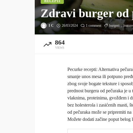
RECEPTI
Zdravi burger od
I C
26/03/2024
1 comment
burgeri
featur
864
VIEWS
Pecurke recepti: Alternativa pečur
smanje unos mesa ili potpuno pređ
zbog svoje bogate teksture i sposob
prednost burgera od pečuraka je u 
vlaknima, proteinima, gvožđem i d
bez holesterola i zasićenih masti, 
od pečuraka može se pripremiti na ra
Možete dodati začine poput belog lu