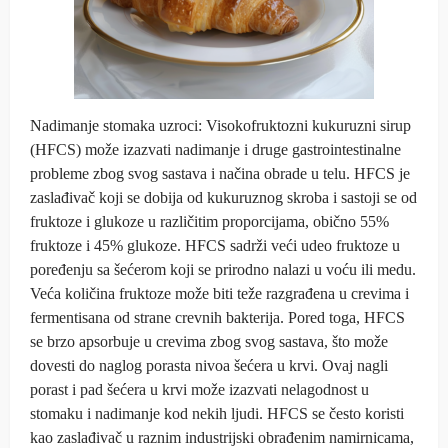
Nadimanje stomaka uzroci: Visokofruktozni kukuruzni sirup
(HFCS) može izazvati nadimanje i druge gastrointestinalne
probleme zbog svog sastava i načina obrade u telu. HFCS je
zaslađivač koji se dobija od kukuruznog skroba i sastoji se od
fruktoze i glukoze u različitim proporcijama, obično 55%
fruktoze i 45% glukoze. HFCS sadrži veći udeo fruktoze u
poređenju sa šećerom koji se prirodno nalazi u voću ili medu.
Veća količina fruktoze može biti teže razgrađena u crevima i
fermentisana od strane crevnih bakterija. Pored toga, HFCS
se brzo apsorbuje u crevima zbog svog sastava, što može
dovesti do naglog porasta nivoa šećera u krvi. Ovaj nagli
porast i pad šećera u krvi može izazvati nelagodnost u
stomaku i nadimanje kod nekih ljudi. HFCS se često koristi
kao zaslađivač u raznim industrijski obrađenim namirnicama,