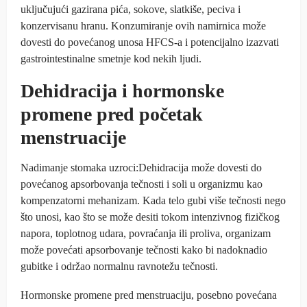
uključujući gazirana pića, sokove, slatkiše, peciva i
konzervisanu hranu. Konzumiranje ovih namirnica može
dovesti do povećanog unosa HFCS-a i potencijalno izazvati
gastrointestinalne smetnje kod nekih ljudi.
Dehidracija i hormonske
promene pred početak
menstruacije
Nadimanje stomaka uzroci:Dehidracija može dovesti do
povećanog apsorbovanja tečnosti i soli u organizmu kao
kompenzatorni mehanizam. Kada telo gubi više tečnosti nego
što unosi, kao što se može desiti tokom intenzivnog fizičkog
napora, toplotnog udara, povraćanja ili proliva, organizam
može povećati apsorbovanje tečnosti kako bi nadoknadio
gubitke i održao normalnu ravnotežu tečnosti.
Hormonske promene pred menstruaciju, posebno povećana