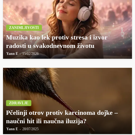
ZANIMLJIVOSTI
Muzika kao lek protiv stresa i izvor
radosti u svakodnevnom životu
Yann E
15/02/2026
ZDRAVLJE
Pčelinji otrov protiv karcinoma dojke –
naučni hit ili naučna iluzija?
Yann E
28/07/2025