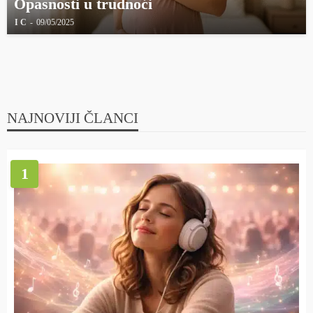
Opasnosti u trudnoći
I C
09/05/2025
NAJNOVIJI ČLANCI
1