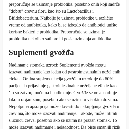
preporučuje se uzimanje probiotika, posebno onih koji sadrže
“dobru” crevnu floru kao što su Lactobacillus i
Bifidobacterium. Najbolje je uzimati probiotike u različito
vreme od antibiotika, kako bi se izbeglo da antibiotici unište
korisne bakterije probiotika. Preporučuje se uzimanje
probiotika nekoliko sati pre ili posle uzimanja antibiotika.
Suplementi gvožđa
Nadimanje stomaka uzroci: Suplementi gvožđa mogu
izazvati nadimanje kao jedan od gastrointestinalnih neželjenih
efekata.Oralna suplementacija gvožđem uzrokuje do 60%
pacijenata prijavljuje gastrointestinalne neželjene efekte kao
što su zatvor, mučnina i nadimanje. Gvožđe se ne apsorbuje
lako u organizmu, posebno ako se uzima u visokim dozama.
Nepotpuna apsorpcija može dovesti do nakupljanja gvožđa u
crevima, što može izazvati nadimanje. Takođe, može iritirati
sluznicu creva, posebno ako se uzima na prazan stomak. To
može izazvati nadimanje i nelagodnost. Da biste smanjili rizik