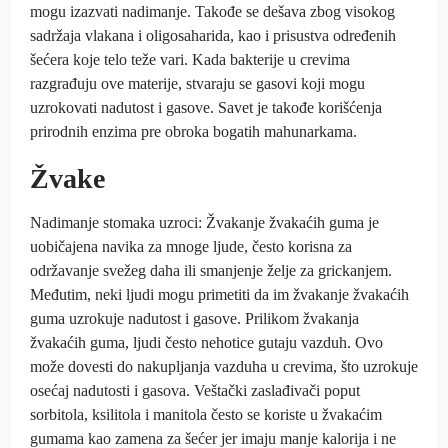
mogu izazvati nadimanje. Takođe se dešava zbog visokog
sadržaja vlakana i oligosaharida, kao i prisustva određenih
šećera koje telo teže vari. Kada bakterije u crevima
razgrađuju ove materije, stvaraju se gasovi koji mogu
uzrokovati nadutost i gasove. Savet je takođe korišćenja
prirodnih enzima pre obroka bogatih mahunarkama.
Žvake
Nadimanje stomaka uzroci: Žvakanje žvakaćih guma je
uobičajena navika za mnoge ljude, često korisna za
održavanje svežeg daha ili smanjenje želje za grickanjem.
Međutim, neki ljudi mogu primetiti da im žvakanje žvakaćih
guma uzrokuje nadutost i gasove. Prilikom žvakanja
žvakaćih guma, ljudi često nehotice gutaju vazduh. Ovo
može dovesti do nakupljanja vazduha u crevima, što uzrokuje
osećaj nadutosti i gasova. Veštački zaslađivači poput
sorbitola, ksilitola i manitola često se koriste u žvakaćim
gumama kao zamena za šećer jer imaju manje kalorija i ne