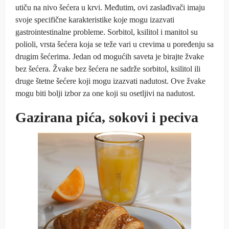
utiču na nivo šećera u krvi. Međutim, ovi zaslađivači imaju
svoje specifične karakteristike koje mogu izazvati
gastrointestinalne probleme. Sorbitol, ksilitol i manitol su
polioli, vrsta šećera koja se teže vari u crevima u poređenju sa
drugim šećerima. Jedan od mogućih saveta je birajte žvake
bez šećera. Žvake bez šećera ne sadrže sorbitol, ksilitol ili
druge štetne šećere koji mogu izazvati nadutost. Ove žvake
mogu biti bolji izbor za one koji su osetljivi na nadutost.
Gazirana pića, sokovi i peciva