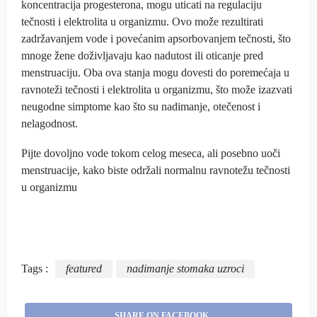
koncentracija progesterona, mogu uticati na regulaciju
tečnosti i elektrolita u organizmu. Ovo može rezultirati
zadržavanjem vode i povećanim apsorbovanjem tečnosti, što
mnoge žene doživljavaju kao nadutost ili oticanje pred
menstruaciju. Oba ova stanja mogu dovesti do poremećaja u
ravnoteži tečnosti i elektrolita u organizmu, što može izazvati
neugodne simptome kao što su nadimanje, otečenost i
nelagodnost.
Pijte dovoljno vode tokom celog meseca, ali posebno uoči
menstruacije, kako biste održali normalnu ravnotežu tečnosti
u organizmu
Tags :
featured
nadimanje stomaka uzroci
SHARE ON FACEBOOK