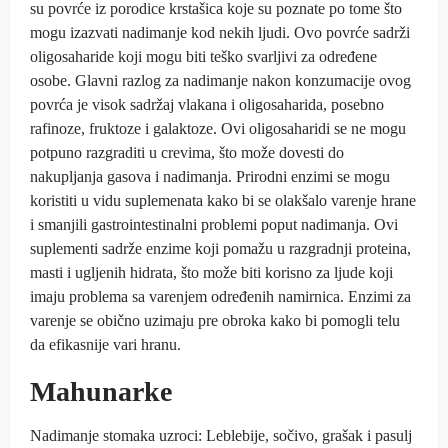
su povrće iz porodice krstašica koje su poznate po tome što
mogu izazvati nadimanje kod nekih ljudi. Ovo povrće sadrži
oligosaharide koji mogu biti teško svarljivi za određene
osobe. Glavni razlog za nadimanje nakon konzumacije ovog
povrća je visok sadržaj vlakana i oligosaharida, posebno
rafinoze, fruktoze i galaktoze. Ovi oligosaharidi se ne mogu
potpuno razgraditi u crevima, što može dovesti do
nakupljanja gasova i nadimanja. Prirodni enzimi se mogu
koristiti u vidu suplemenata kako bi se olakšalo varenje hrane
i smanjili gastrointestinalni problemi poput nadimanja. Ovi
suplementi sadrže enzime koji pomažu u razgradnji proteina,
masti i ugljenih hidrata, što može biti korisno za ljude koji
imaju problema sa varenjem određenih namirnica. Enzimi za
varenje se obično uzimaju pre obroka kako bi pomogli telu
da efikasnije vari hranu.
Mahunarke
Nadimanje stomaka uzroci: Leblebije, sočivo, grašak i pasulj