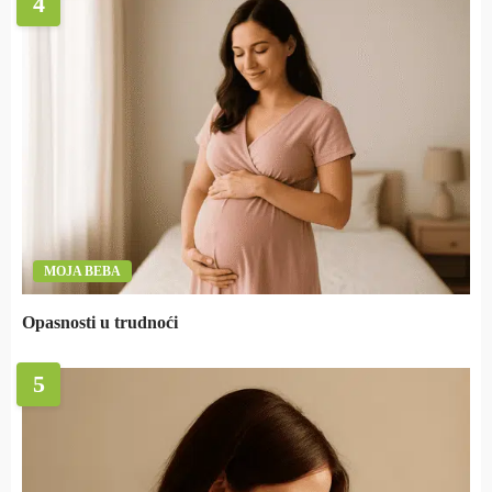
4
MOJA BEBA
Opasnosti u trudnoći
5