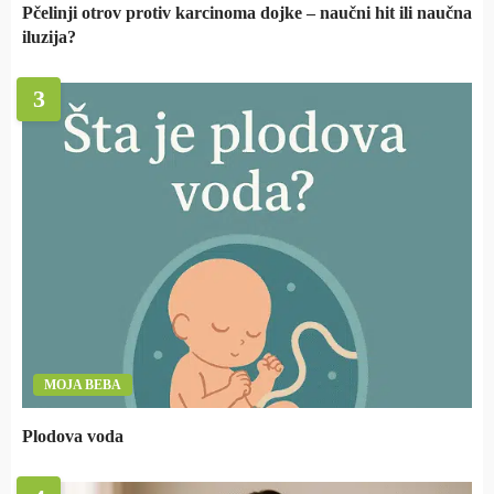
Pčelinji otrov protiv karcinoma dojke – naučni hit ili naučna
iluzija?
3
MOJA BEBA
Plodova voda