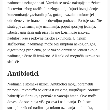
nadutosti i nelagodnosti. Vazduh se može nakupljati u želucu
ili crevima zbog različitih razloga, uključujući brzo jedenje,
konzumiranje gaziranih pića, gutanje vazduha tokom jela,
određene vrste hrane ili nedovoljnu probavu. Postoje različite
strategije za smanjenje nadimanja, poput sporijeg jedenja,
izbegavanja gaziranih pića i hrane koja može izazvati
nadutost, kao i redovne fizičke aktivnosti. U nekim
slučajevima, nadimanje može biti simptom nekog drugog
digestivnog problema, pa je važno obratiti se lekaru ako je
nadimanje često ili izraženo. Ali neki od mogućih uzroka su
sledeći:
Antibiotici
Nadimanje stomaka uzroci: Antibiotici mogu poremetiti
prirodnu ravnotežu bakterija u crevima, uključujući “dobru”
bakterijsku floru koja pomaže u varenju hrane. Ovo može
dovesti do stvaranja više gasova i nadimanja. Da biste
smanjili rizik od nadimanja tokom uzimanja antibiotika,