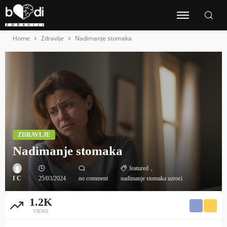
Home
Zdravlje
Nadimanje stomaka
ZDRAVLJE
Nadimanje stomaka
featured
I C
25/03/2024
no comment
nadimanje stomaka uzroci
1.2K
VIEWS