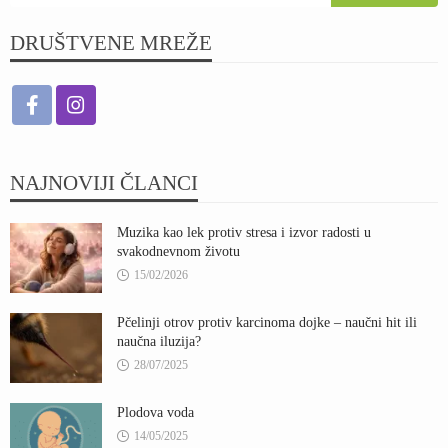
DRUŠTVENE MREŽE
NAJNOVIJI ČLANCI
Muzika kao lek protiv stresa i izvor radosti u
svakodnevnom životu
15/02/2026
Pčelinji otrov protiv karcinoma dojke – naučni hit ili
naučna iluzija?
28/07/2025
Plodova voda
14/05/2025