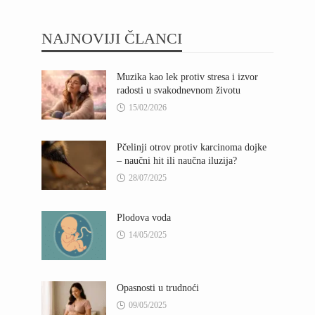
NAJNOVIJI ČLANCI
Muzika kao lek protiv stresa i izvor
radosti u svakodnevnom životu
15/02/2026
Pčelinji otrov protiv karcinoma dojke
– naučni hit ili naučna iluzija?
28/07/2025
Plodova voda
14/05/2025
Opasnosti u trudnoći
09/05/2025