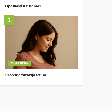
Opasnosti u trudnoći
5
MOJA BEBA
Praćenje zdravlja fetusa