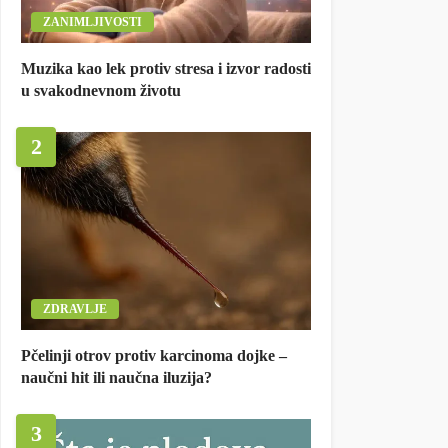
ZANIMLJIVOSTI
Muzika kao lek protiv stresa i izvor radosti
u svakodnevnom životu
2
ZDRAVLJE
Pčelinji otrov protiv karcinoma dojke –
naučni hit ili naučna iluzija?
3