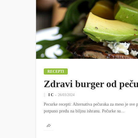
RECEPTI
Zdravi burger od peč
I C
26/03/2024
Pecurke recepti: Alternativa pečuraka za meso je sve 
potpuno pređu na biljnu ishranu. Pečurke su...