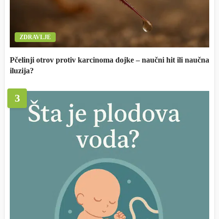
ZDRAVLJE
Pčelinji otrov protiv karcinoma dojke – naučni hit ili naučna
iluzija?
3