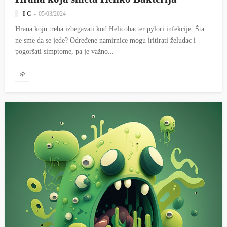
I C
05/03/2024
Hrana koju treba izbegavati kod Helicobacter pylori infekcije: Šta
ne sme da se jede? Određene namirnice mogu iritirati želudac i
pogoršati simptome, pa je važno...