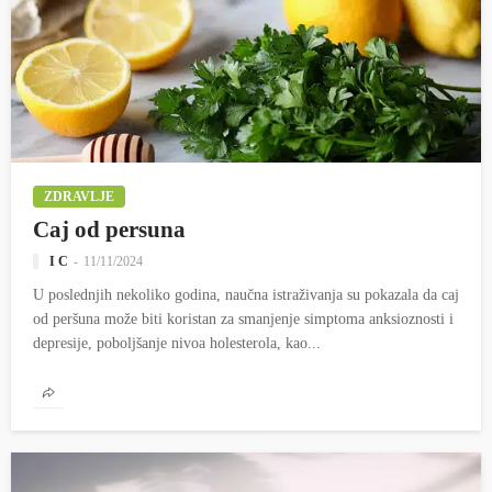
ZDRAVLJE
Caj od persuna
I C
11/11/2024
U poslednjih nekoliko godina, naučna istraživanja su pokazala da caj
od peršuna može biti koristan za smanjenje simptoma anksioznosti i
depresije, poboljšanje nivoa holesterola, kao...