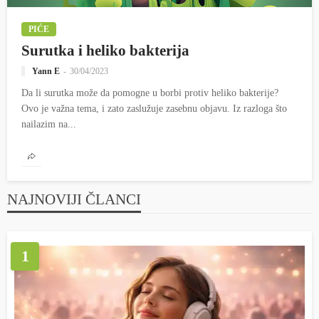
PIĆE
Surutka i heliko bakterija
Yann E
30/04/2023
Da li surutka može da pomogne u borbi protiv heliko bakterije?
Ovo je važna tema, i zato zaslužuje zasebnu objavu. Iz razloga što
nailazim na...
NAJNOVIJI ČLANCI
1