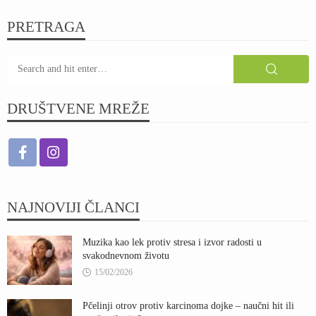
PRETRAGA
DRUŠTVENE MREŽE
NAJNOVIJI ČLANCI
Muzika kao lek protiv stresa i izvor radosti u
svakodnevnom životu
15/02/2026
Pčelinji otrov protiv karcinoma dojke – naučni hit ili