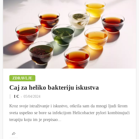
ZDRAVLJE
Caj za heliko bakteriju iskustva
I C
05/04/2024
Kroz svoje istraživanje i iskustvo, otkrila sam da mnogi ljudi širom
sveta uspešno se bore sa infekcijom Helicobacter pylori kombinujući
terapiju koju im je prepisao...