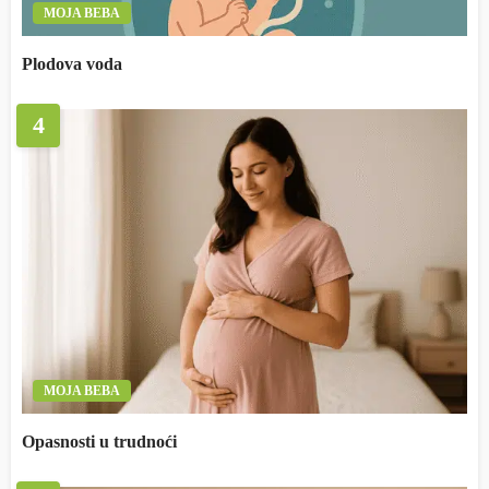
MOJA BEBA
Plodova voda
4
MOJA BEBA
Opasnosti u trudnoći