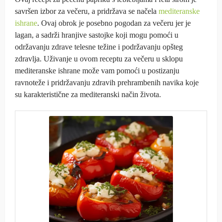
savršen izbor za večeru, a pridržava se načela
mediteranske
ishrane
. Ovaj obrok je posebno pogodan za večeru jer je
lagan, a sadrži hranjive sastojke koji mogu pomoći u
održavanju zdrave telesne težine i podržavanju opšteg
zdravlja. Uživanje u ovom receptu za večeru u sklopu
mediteranske ishrane može vam pomoći u postizanju
ravnoteže i pridržavanju zdravih prehrambenih navika koje
su karakteristične za mediteranski način života.