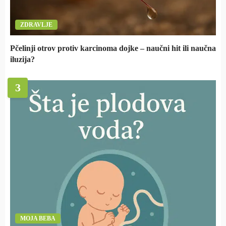
ZDRAVLJE
Pčelinji otrov protiv karcinoma dojke – naučni hit ili naučna
iluzija?
3
MOJA BEBA