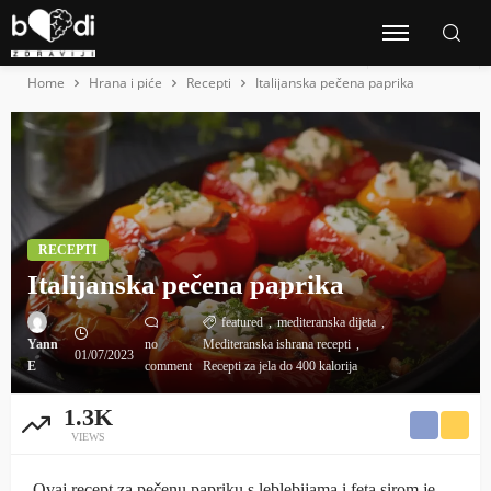
Home
Hrana i piće
Recepti
Italijanska pečena paprika
RECEPTI
Italijanska pečena paprika
featured
mediteranska dijeta
Yann
no
Mediteranska ishrana recepti
01/07/2023
E
comment
Recepti za jela do 400 kalorija
1.3K
VIEWS
Ovaj recept za pečenu papriku s leblebijama i feta sirom je