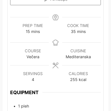
PREP TIME
COOK TIME
minutes
minutes
15
mins
35
mins
COURSE
CUISINE
Večera
Mediteranska
SERVINGS
CALORIES
4
255
kcal
EQUIPMENT
1 pleh