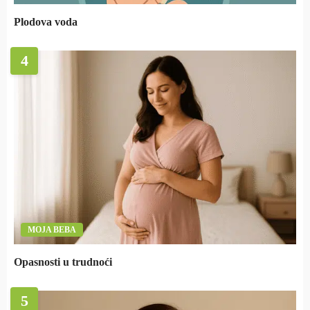
Plodova voda
4
MOJA BEBA
Opasnosti u trudnoći
5