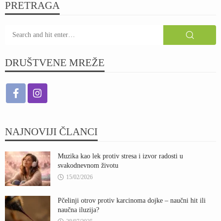
PRETRAGA
DRUŠTVENE MREŽE
NAJNOVIJI ČLANCI
Muzika kao lek protiv stresa i izvor radosti u
svakodnevnom životu
15/02/2026
Pčelinji otrov protiv karcinoma dojke – naučni hit ili
naučna iluzija?