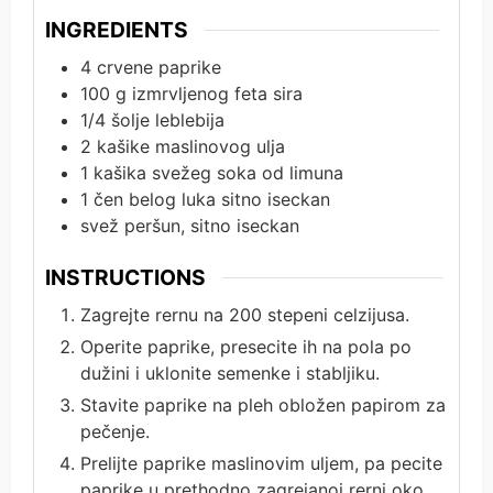
INGREDIENTS
4
crvene paprike
100
g
izmrvljenog feta sira
1/4
šolje leblebija
2
kašike maslinovog ulja
1
kašika svežeg soka od limuna
1
čen belog luka sitno iseckan
svež peršun, sitno iseckan
INSTRUCTIONS
Zagrejte rernu na 200 stepeni celzijusa.
Operite paprike, presecite ih na pola po
dužini i uklonite semenke i stabljiku.
Stavite paprike na pleh obložen papirom za
pečenje.
Prelijte paprike maslinovim uljem, pa pecite
paprike u prethodno zagrejanoj rerni oko