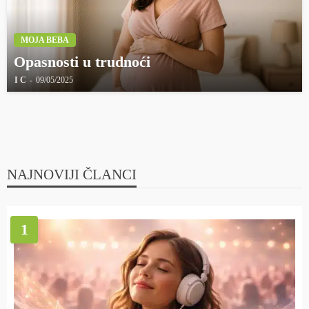
MOJA BEBA
Opasnosti u trudnoći
I C
09/05/2025
NAJNOVIJI ČLANCI
1