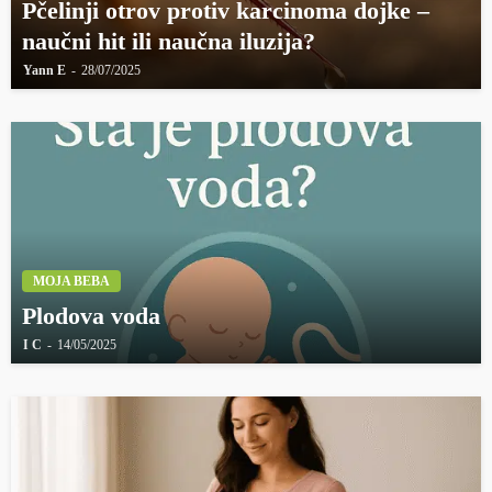
Pčelinji otrov protiv karcinoma dojke –
naučni hit ili naučna iluzija?
Yann E
28/07/2025
MOJA BEBA
Plodova voda
I C
14/05/2025