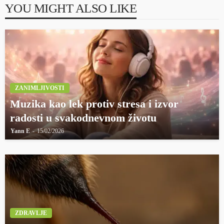
YOU MIGHT ALSO LIKE
ZANIMLJIVOSTI
Muzika kao lek protiv stresa i izvor
radosti u svakodnevnom životu
Yann E
15/02/2026
ZDRAVLJE