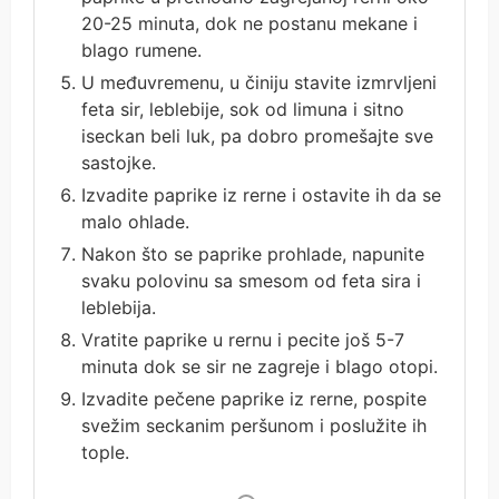
20-25 minuta, dok ne postanu mekane i
blago rumene.
U međuvremenu, u činiju stavite izmrvljeni
feta sir, leblebije, sok od limuna i sitno
iseckan beli luk, pa dobro promešajte sve
sastojke.
Izvadite paprike iz rerne i ostavite ih da se
malo ohlade.
Nakon što se paprike prohlade, napunite
svaku polovinu sa smesom od feta sira i
leblebija.
Vratite paprike u rernu i pecite još 5-7
minuta dok se sir ne zagreje i blago otopi.
Izvadite pečene paprike iz rerne, pospite
svežim seckanim peršunom i poslužite ih
tople.