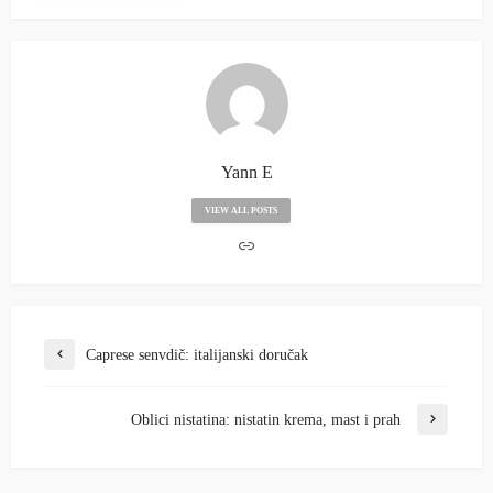
Yann E
VIEW ALL POSTS
Caprese senvdič: italijanski doručak
Oblici nistatina: nistatin krema, mast i prah