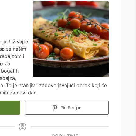
ija: Uživajte
usa sa našim
aradajzom i
ko za
a bogatih
adajza,
a. To je hranljiv i zadovoljavajući obrok koji će
emiti za novi dan.
Pin Recipe