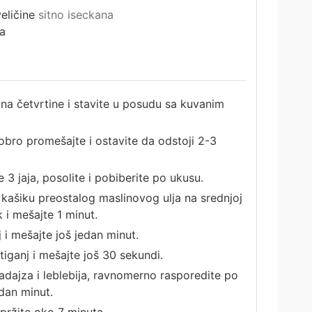
eličine
sitno iseckana
ja
 na četvrtine i stavite u posudu sa kuvanim
dobro promešajte i ostavite da odstoji 2-3
 3 jaja, posolite i pobiberite po ukusu.
 kašiku preostalog maslinovog ulja na srednjoj
 i mešajte 1 minut.
j i mešajte još jedan minut.
tiganj i mešajte još 30 sekundi.
adajza i leblebija, ravnomerno rasporedite po
edan minut.