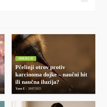
ZDRAVLJE
Pčelinji otrov protiv
karcinoma dojke – naučni hit
ili naučna iluzija?
Yann E
28/07/2025