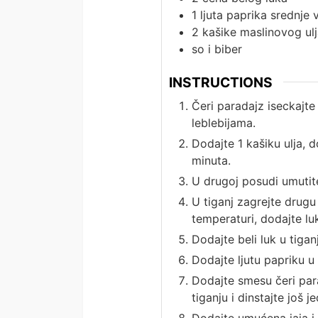
1
ljuta paprika srednje v
2
kašike
maslinovog ul
so i biber
INSTRUCTIONS
Čeri paradajz iseckajte
leblebijama.
Dodajte 1 kašiku ulja, 
minuta.
U drugoj posudi umutite
U tiganj zagrejte drugu
temperaturi, dodajte luk
Dodajte beli luk u tigan
Dodajte ljutu papriku u 
Dodajte smesu čeri par
tiganju i dinstajte još j