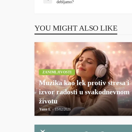
debljamo?
YOU MIGHT ALSO LIKE
ZANIMLJIVOSTI
Muzika kao lek protiv stresa i
izvor radosti u svakodnevnom
životu
Yann E
15/02/2026