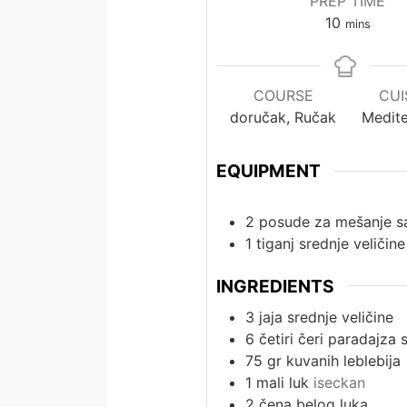
PREP TIME
minutes
10
mins
COURSE
CUI
doručak, Ručak
Medit
EQUIPMENT
2 posude za mešanje s
1 tiganj srednje veličine
INGREDIENTS
3
jaja srednje veličine
6
četiri čeri paradajza 
75
gr
kuvanih leblebija
1
mali luk
iseckan
2
čena belog luka