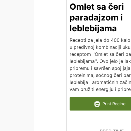
Omlet sa čeri
paradajzom i
leblebijama
Recepti za jela do 400 kalor
u predivnoj kombinaciji uk
receptom ''Omlet sa čeri p
leblebijama''. Ovo jelo je la
pripremu i savršen spoj jaj
proteinima, sočnog čeri par
leblebija i aromatičnih začin
vam pružiti energiju i pripr
Print Recipe