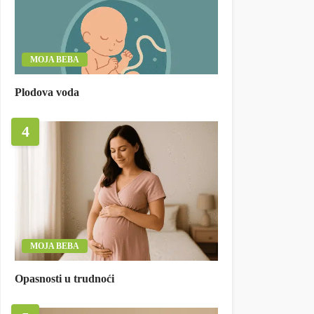
MOJA BEBA
Plodova voda
4
MOJA BEBA
Opasnosti u trudnoći