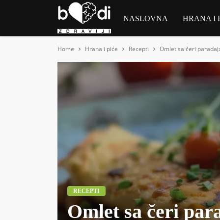
NASLOVNA
HRANA I 
Home
Hrana i piće
Recepti
Omlet sa čeri paradaj
RECEPTI
Omlet sa čeri par