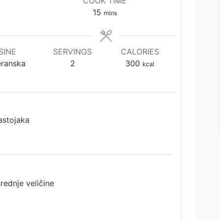
COOK TIME
minutes
15
mins
SINE
SERVINGS
CALORIES
eranska
2
300
kcal
astojaka
srednje veličine