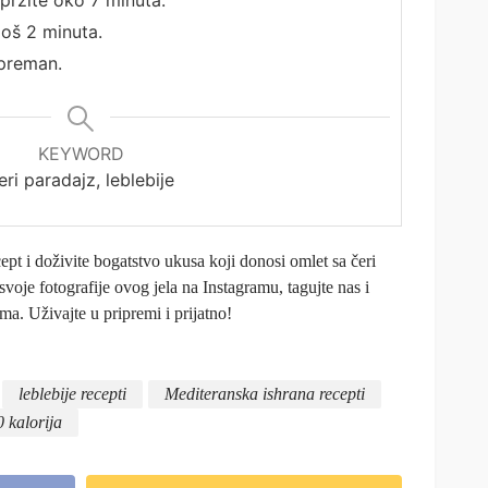
pržite oko 7 minuta.
još 2 minuta.
spreman.
KEYWORD
eri paradajz, leblebije
pt i doživite bogatstvo ukusa koji donosi omlet sa čeri
svoje fotografije ovog jela na Instagramu, tagujte nas i
ma. Uživajte u pripremi i prijatno!
leblebije recepti
Mediteranska ishrana recepti
0 kalorija