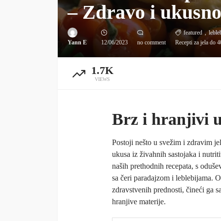
– Zdravo i ukusn
featured
leble
Yann E
12/06/2023
no comment
Recepti za jela do 4
1.7K
VIEWS
Brz i hranjivi 
Postoji nešto u svežim i zdravim j
ukusa iz živahnih sastojaka i nutr
naših prethodnih recepata, s oduše
sa čeri paradajzom i leblebijama. O
zdravstvenih prednosti, čineći ga s
hranjive materije.