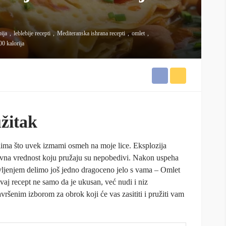
o
bija
leblebije recepti
Mediteranska ishrana recepti
omlet
00 kalorija
užitak
elima što uvek izmami osmeh na moje lice. Eksplozija
itivna vrednost koju pružaju su nepobedivi. Nakon uspeha
vljenjem delimo još jedno dragoceno jelo s vama – Omlet
vaj recept ne samo da je ukusan, već nudi i niz
avršenim izborom za obrok koji će vas zasititi i pružiti vam