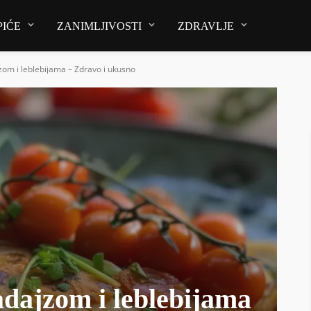
PIĆE
ZANIMLJIVOSTI
ZDRAVLJE
zom i leblebijama – Zdravo i ukusno
adajzom i leblebijama