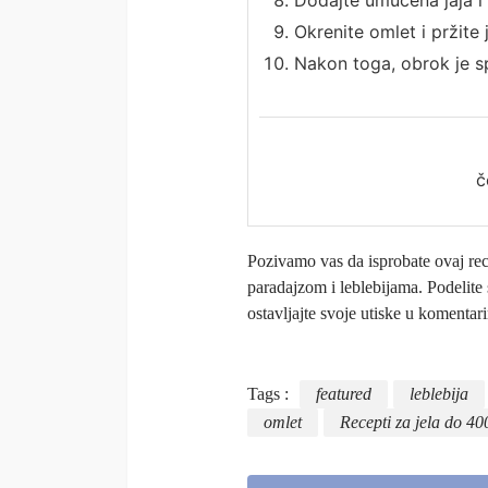
Dodajte umućena jaja i 
Okrenite omlet i pržite 
Nakon toga, obrok je 
č
Pozivamo vas da isprobate ovaj rece
paradajzom i leblebijama. Podelite 
ostavljajte svoje utiske u komentari
Tags :
featured
leblebija
omlet
Recepti za jela do 40