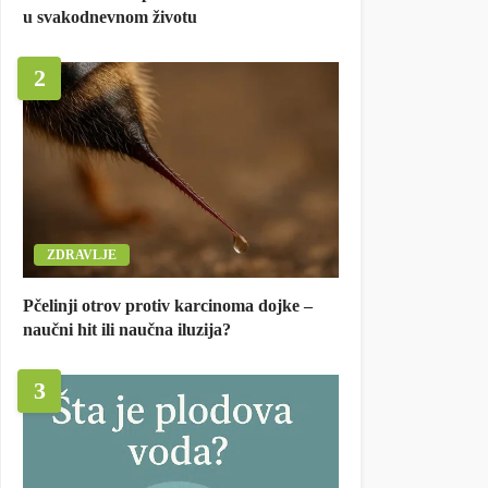
u svakodnevnom životu
2
ZDRAVLJE
Pčelinji otrov protiv karcinoma dojke –
naučni hit ili naučna iluzija?
3