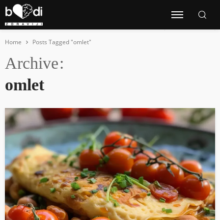
Home
Posts Tagged "omlet"
Archive
omlet