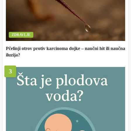
ZDRAVLJE
Pčelinji otrov protiv karcinoma dojke – naučni hit ili naučna
iluzija?
3