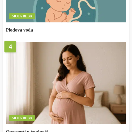
MOJA BEBA
Plodova voda
4
MOJA BEBA
Opasnosti u trudnoći