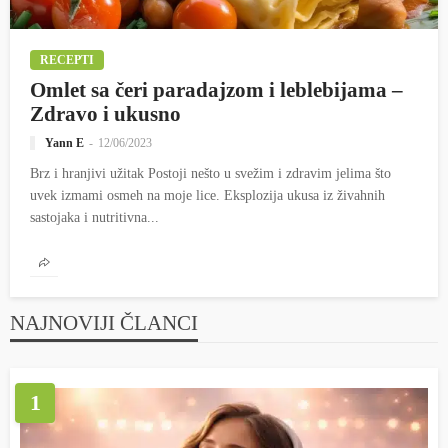
RECEPTI
Omlet sa čeri paradajzom i leblebijama –
Zdravo i ukusno
Yann E
12/06/2023
Brz i hranjivi užitak Postoji nešto u svežim i zdravim jelima što
uvek izmami osmeh na moje lice. Eksplozija ukusa iz živahnih
sastojaka i nutritivna...
NAJNOVIJI ČLANCI
1