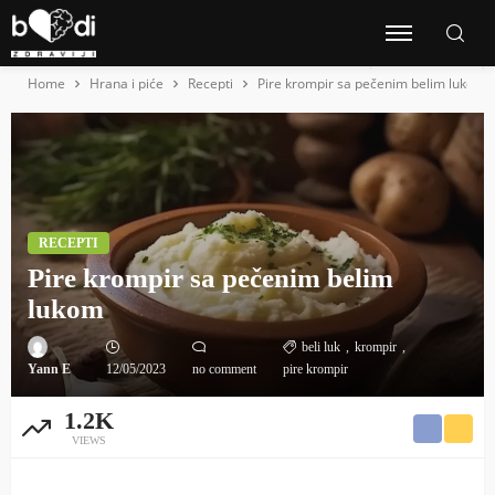
Home
Hrana i piće
Recepti
Pire krompir sa pečenim belim lukom
RECEPTI
Pire krompir sa pečenim belim
lukom
beli luk
krompir
Yann E
12/05/2023
no comment
pire krompir
1.2K
VIEWS