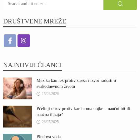
DRUŠTVENE MREŽE
NAJNOVIJI ČLANCI
Muzika kao lek protiv stresa i izvor radosti u
svakodnevnom životu
15/02/2026
Pčelinji otrov protiv karcinoma dojke – naučni hit ili
naučna iluzija?
28/07/2025
Plodova voda