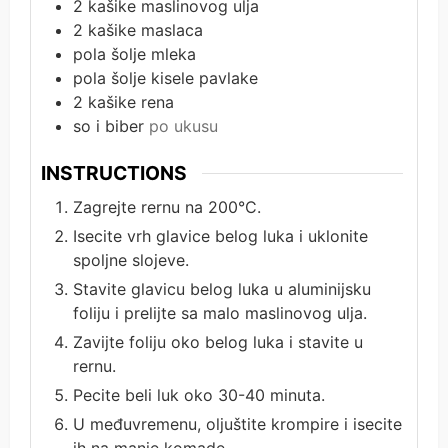
2
kašike
maslinovog ulja
2
kašike
maslaca
pola
šolje
mleka
pola
šolje
kisele pavlake
2
kašike
rena
so i biber
po ukusu
INSTRUCTIONS
Zagrejte rernu na 200°C.
Isecite vrh glavice belog luka i uklonite
spoljne slojeve.
Stavite glavicu belog luka u aluminijsku
foliju i prelijte sa malo maslinovog ulja.
Zavijte foliju oko belog luka i stavite u
rernu.
Pecite beli luk oko 30-40 minuta.
U međuvremenu, oljuštite krompire i isecite
ih na manje komade.