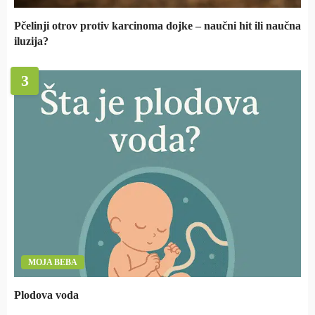
Pčelinji otrov protiv karcinoma dojke – naučni hit ili naučna
iluzija?
3
MOJA BEBA
Plodova voda