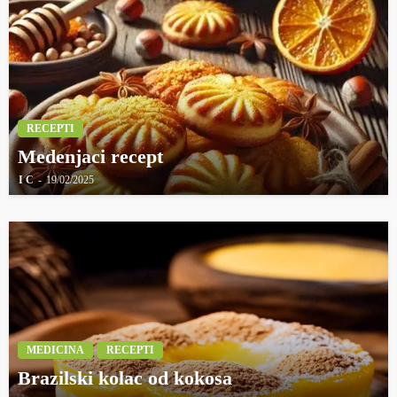
RECEPTI
Medenjaci recept
I C
19/02/2025
MEDICINA
RECEPTI
Brazilski kolac od kokosa