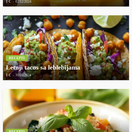
I C
02/12/2024
RECEPTI
Letnji tacos sa leblebijama
I C
31/05/2024
RECEPTI