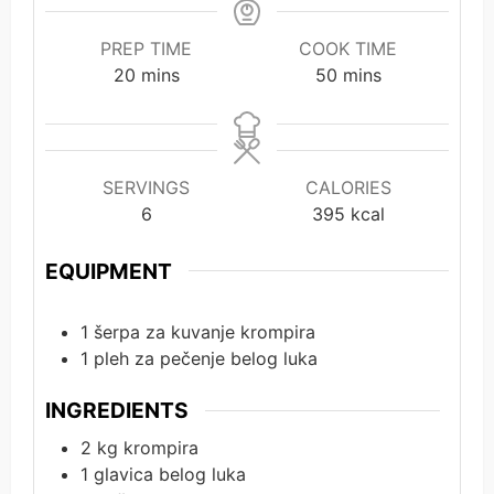
PREP TIME
COOK TIME
minutes
minutes
20
mins
50
mins
SERVINGS
CALORIES
6
395
kcal
EQUIPMENT
1 šerpa za kuvanje krompira
1 pleh za pečenje belog luka
INGREDIENTS
2
kg
krompira
1
glavica belog luka