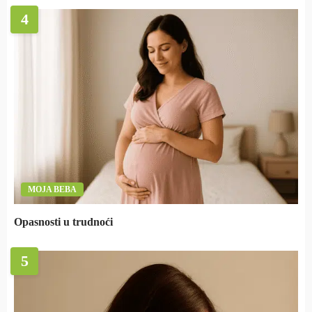
4
MOJA BEBA
Opasnosti u trudnoći
5