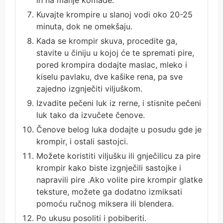
Kuvajte krompire u slanoj vodi oko 20-25
minuta, dok ne omekšaju.
Kada se krompir skuva, procedite ga,
stavite u činiju u kojoj će te spremati pire,
pored krompira dodajte maslac, mleko i
kiselu pavlaku, dve kašike rena, pa sve
zajedno izgnječiti viljuškom.
Izvadite pečeni luk iz rerne, i stisnite pečeni
luk tako da izvučete čenove.
Čenove belog luka dodajte u posudu gde je
krompir, i ostali sastojci.
Možete koristiti viljušku ili gnječilicu za pire
krompir kako biste izgnječili sastojke i
napravili pire .Ako volite pire krompir glatke
teksture, možete ga dodatno izmiksati
pomoću ručnog miksera ili blendera.
Po ukusu posoliti i pobiberiti.