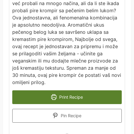
već probali na mnogo načina, ali da li ste ikada
probali pire krompir sa pečenim belim lukom?
Ova jednostavna, ali fenomenalna kombinacija
je apsolutno neodoljiva. Aromatični ukus
pečenog belog luka se savršeno uklapa sa
kremastim pire krompirom, Najbolje od svega,
ovaj recept je jednostavan za pripremu i može
se prilagoditi vašim željama - učinite ga
veganskim ili mu dodajte mlečne proizvode za
još kremastiju teksturu. Spreman za manje od
30 minuta, ovaj pire krompir će postati vaš novi
omiljeni prilog.
Print Recipe
Pin Recipe