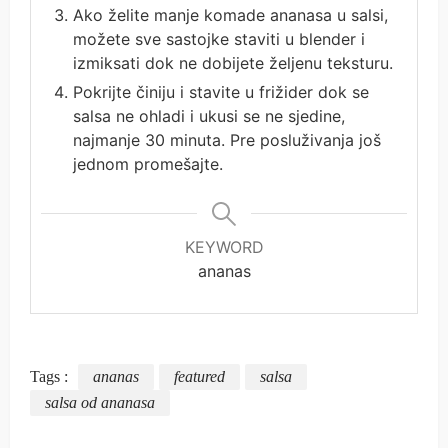
Ako želite manje komade ananasa u salsi,
možete sve sastojke staviti u blender i
izmiksati dok ne dobijete željenu teksturu.
Pokrijte činiju i stavite u frižider dok se
salsa ne ohladi i ukusi se ne sjedine,
najmanje 30 minuta. Pre posluživanja još
jednom promešajte.
KEYWORD
ananas
Tags :
ananas
featured
salsa
salsa od ananasa