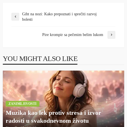
Giht na nozi: Kako prepoznati i sprečiti razvoj
bolesti
Pire krompir sa pečenim belim lukom
YOU MIGHT ALSO LIKE
ZANIMLJIVOSTI
Muzika kao lek protiv stresa i izvor
radosti u svakodnevnom životu