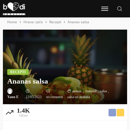
Home
Hrana i piće
Recepti
Ananas salsa
RECEPTI
Ananas salsa
ananas
featured
salsa
Yann E
12/05/2023
no comment
salsa od ananasa
1.4K
VIEWS