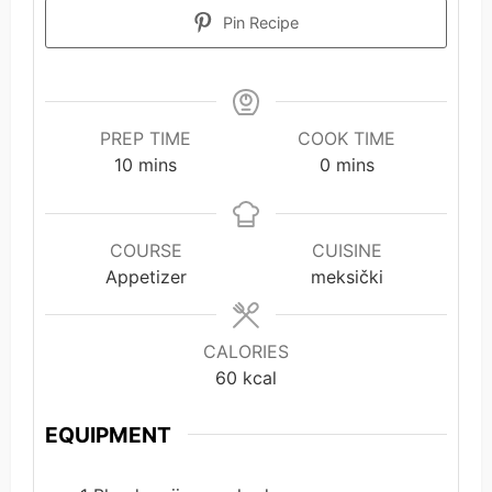
Pin Recipe
PREP TIME
COOK TIME
minutes
minutes
10
mins
0
mins
COURSE
CUISINE
Appetizer
meksički
CALORIES
60
kcal
EQUIPMENT