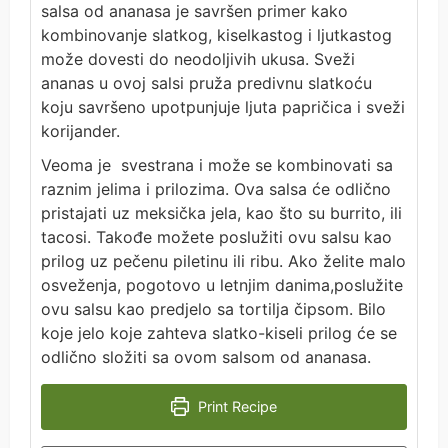
salsa od ananasa je savršen primer kako
kombinovanje slatkog, kiselkastog i ljutkastog
može dovesti do neodoljivih ukusa. Sveži
ananas u ovoj salsi pruža predivnu slatkoću
koju savršeno upotpunjuje ljuta papričica i sveži
korijander.
Veoma je svestrana i može se kombinovati sa
raznim jelima i prilozima. Ova salsa će odlično
pristajati uz meksička jela, kao što su burrito, ili
tacosi. Takođe možete poslužiti ovu salsu kao
prilog uz pečenu piletinu ili ribu. Ako želite malo
osveženja, pogotovo u letnjim danima,poslužite
ovu salsu kao predjelo sa tortilja čipsom. Bilo
koje jelo koje zahteva slatko-kiseli prilog će se
odlično složiti sa ovom salsom od ananasa.
Print Recipe