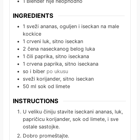
1 Blender
nije neophodno
INGREDIENTS
1
sveži ananas, oguljen i iseckan na male
kockice
1
crveni luk, sitno iseckan
2
čena naseckanog belog luka
1
čili paprika, sitno iseckana
1
crvena paprika, sitno iseckana
so i biber
po ukusu
sveži korijander, sitno iseckan
50
ml
sok od limete
INSTRUCTIONS
U veliku činiju stavite iseckani ananas, luk,
papričicu korijander, sok od limete, i sve
ostale sastojke.
Dobro promeštajte.