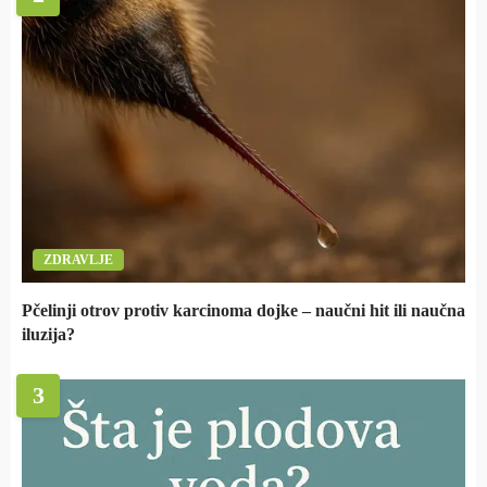
ZDRAVLJE
Pčelinji otrov protiv karcinoma dojke – naučni hit ili naučna
iluzija?
3