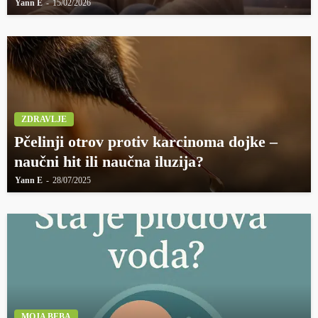
Yann E
15/02/2026
ZDRAVLJE
Pčelinji otrov protiv karcinoma dojke –
naučni hit ili naučna iluzija?
Yann E
28/07/2025
MOJA BEBA