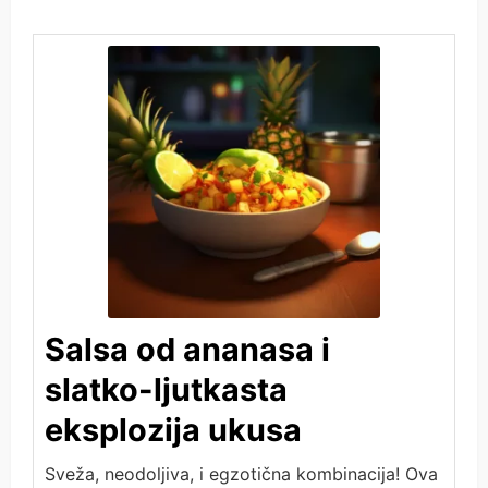
Salsa od ananasa i
slatko-ljutkasta
eksplozija ukusa
Sveža, neodoljiva, i egzotična kombinacija! Ova