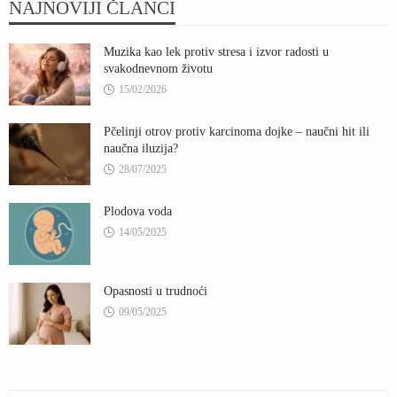
NAJNOVIJI ČLANCI
Muzika kao lek protiv stresa i izvor radosti u
svakodnevnom životu
15/02/2026
Pčelinji otrov protiv karcinoma dojke – naučni hit ili
naučna iluzija?
28/07/2025
Plodova voda
14/05/2025
Opasnosti u trudnoći
09/05/2025