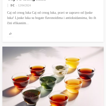
I C
12/04/2024
Caj od crnog luka Caj od crnog luka, pravi se zapravo od ljuske
luka! Ljuske luka su bogate flavonoidima i antioksidansima, što ih
čini efikasnim...