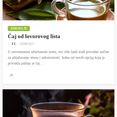
ZDRAVLJE
Čaj od lovorovog lista
I C
20/08/2023
U savremenom užurbanom svetu, sve više ljudi traži prirodne načine
za ublažavanje stresa i anksioznosti. Jedna od novih opcija koja je
privukla pažnju je čaj...