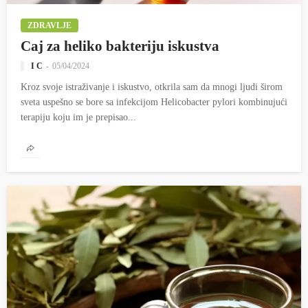
ZDRAVLJE
Caj za heliko bakteriju iskustva
I C
05/04/2024
Kroz svoje istraživanje i iskustvo, otkrila sam da mnogi ljudi širom
sveta uspešno se bore sa infekcijom Helicobacter pylori kombinujući
terapiju koju im je prepisao...