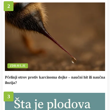
2
ZDRAVLJE
Pčelinji otrov protiv karcinoma dojke – naučni hit ili naučna
iluzija?
3