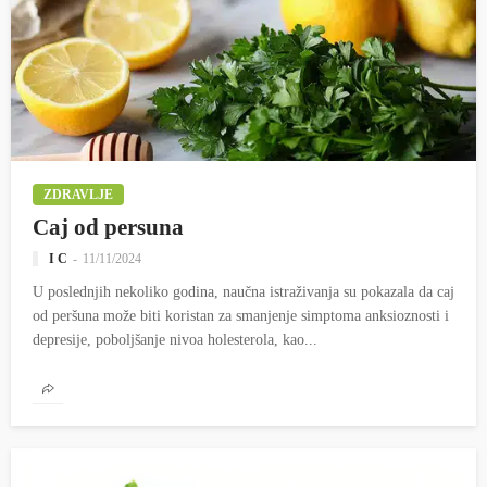
ZDRAVLJE
Caj od persuna
I C
11/11/2024
U poslednjih nekoliko godina, naučna istraživanja su pokazala da caj
od peršuna može biti koristan za smanjenje simptoma anksioznosti i
depresije, poboljšanje nivoa holesterola, kao...