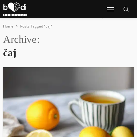
Home
Posts Tagged "čaj"
Archive
čaj