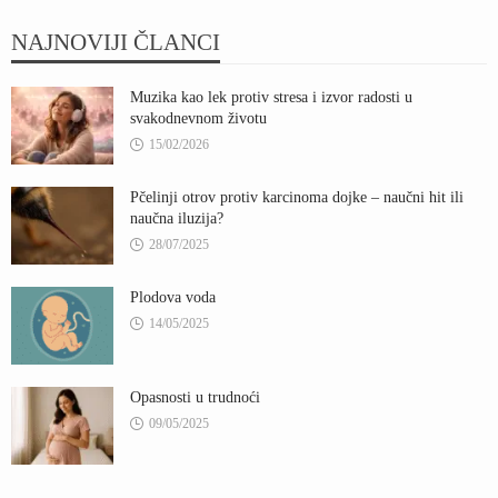
NAJNOVIJI ČLANCI
Muzika kao lek protiv stresa i izvor radosti u
svakodnevnom životu
15/02/2026
Pčelinji otrov protiv karcinoma dojke – naučni hit ili
naučna iluzija?
28/07/2025
Plodova voda
14/05/2025
Opasnosti u trudnoći
09/05/2025