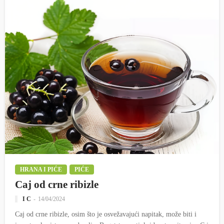
HRANA I PIĆE
PIĆE
Caj od crne ribizle
I C
14/04/2024
Caj od crne ribizle, osim što je osvežavajući napitak, može biti i