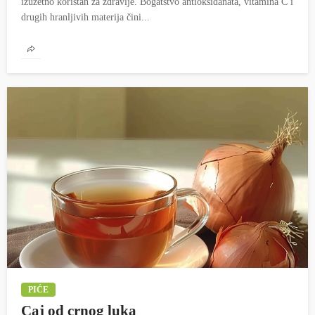
izuzetno koristan za zdravlje. Bogatstvo antioksidanata, vitamina C i
drugih hranljivih materija čini...
PIĆE
Caj od crnog luka