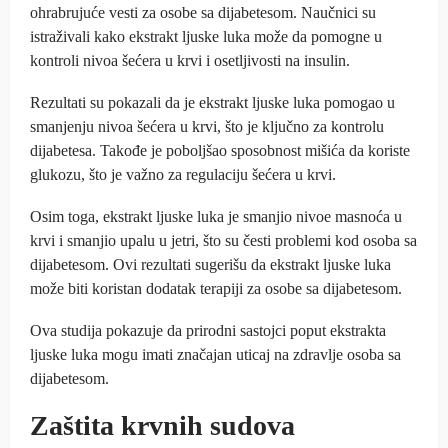
ohrabrujuće vesti za osobe sa dijabetesom. Naučnici su
istraživali kako ekstrakt ljuske luka može da pomogne u
kontroli nivoa šećera u krvi i osetljivosti na insulin.
Rezultati su pokazali da je ekstrakt ljuske luka pomogao u
smanjenju nivoa šećera u krvi, što je ključno za kontrolu
dijabetesa. Takođe je poboljšao sposobnost mišića da koriste
glukozu, što je važno za regulaciju šećera u krvi.
Osim toga, ekstrakt ljuske luka je smanjio nivoe masnoća u
krvi i smanjio upalu u jetri, što su česti problemi kod osoba sa
dijabetesom. Ovi rezultati sugerišu da ekstrakt ljuske luka
može biti koristan dodatak terapiji za osobe sa dijabetesom.
Ova studija pokazuje da prirodni sastojci poput ekstrakta
ljuske luka mogu imati značajan uticaj na zdravlje osoba sa
dijabetesom.
Zaštita krvnih sudova