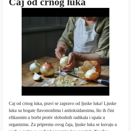
Caj od crnog luka
Caj od crnog luka, pravi se zapravo od ljuske luka! Ljuske
luka su bogate flavonoidima i antioksidansima, što ih čini
efikasnim u borbi protiv slobodnih radikala i upala u
organizmu. Za pripremu ovog čaja, ljuske luka se kuvaju u