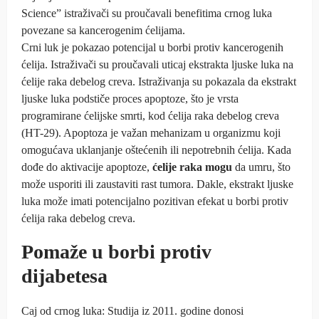
Science” istraživači su proučavali benefitima crnog luka
povezane sa kancerogenim ćelijama.
Crni luk je pokazao potencijal u borbi protiv kancerogenih
ćelija. Istraživači su proučavali uticaj ekstrakta ljuske luka na
ćelije raka debelog creva. Istraživanja su pokazala da ekstrakt
ljuske luka podstiče proces apoptoze, što je vrsta
programirane ćelijske smrti, kod ćelija raka debelog creva
(HT-29). Apoptoza je važan mehanizam u organizmu koji
omogućava uklanjanje oštećenih ili nepotrebnih ćelija. Kada
dođe do aktivacije apoptoze,
ćelije raka mogu
da umru, što
može usporiti ili zaustaviti rast tumora. Dakle, ekstrakt ljuske
luka može imati potencijalno pozitivan efekat u borbi protiv
ćelija raka debelog creva.
Pomaže u borbi protiv
dijabetesa
Caj od crnog luka: Studija iz 2011. godine donosi