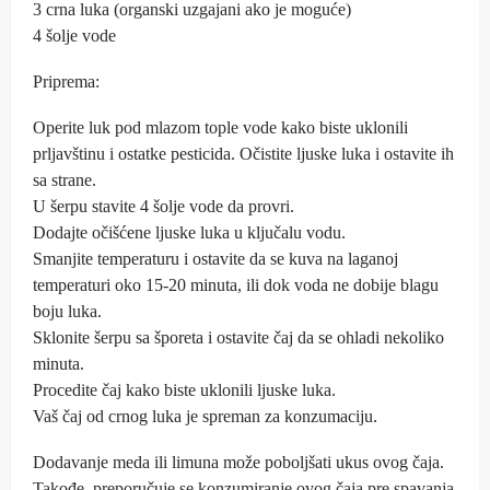
3 crna luka (organski uzgajani ako je moguće)
4 šolje vode
Priprema:
Operite luk pod mlazom tople vode kako biste uklonili
prljavštinu i ostatke pesticida. Očistite ljuske luka i ostavite ih
sa strane.
U šerpu stavite 4 šolje vode da provri.
Dodajte očišćene ljuske luka u ključalu vodu.
Smanjite temperaturu i ostavite da se kuva na laganoj
temperaturi oko 15-20 minuta, ili dok voda ne dobije blagu
boju luka.
Sklonite šerpu sa šporeta i ostavite čaj da se ohladi nekoliko
minuta.
Procedite čaj kako biste uklonili ljuske luka.
Vaš čaj od crnog luka je spreman za konzumaciju.
Dodavanje meda ili limuna može poboljšati ukus ovog čaja.
Takođe, preporučuje se konzumiranje ovog čaja pre spavanja