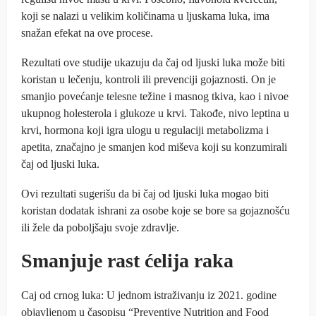
koji se nalazi u velikim količinama u ljuskama luka, ima
snažan efekat na ove procese.
Rezultati ove studije ukazuju da čaj od ljuski luka može biti
koristan u lečenju, kontroli ili prevenciji gojaznosti. On je
smanjio povećanje telesne težine i masnog tkiva, kao i nivoe
ukupnog holesterola i glukoze u krvi. Takođe, nivo leptina u
krvi, hormona koji igra ulogu u regulaciji metabolizma i
apetita, značajno je smanjen kod miševa koji su konzumirali
čaj od ljuski luka.
Ovi rezultati sugerišu da bi čaj od ljuski luka mogao biti
koristan dodatak ishrani za osobe koje se bore sa gojaznošću
ili žele da poboljšaju svoje zdravlje.
Smanjuje rast ćelija raka
Caj od crnog luka: U jednom istraživanju iz 2021. godine
objavljenom u časopisu “Preventive Nutrition and Food