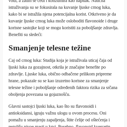
vodi, a zatim se cedi i konzumira kao napitak. Naučna
istraživanja su se fokusirala na kuvanje ljuske crnog luka,
kako bi se istražila njena potencijalna korist. Otkriveno je da
kuvanje ljuske crnog luka može osloboditi flavonoide i druge
korisne sastojke koji se mogu koristiti za poboljšanje zdravlja.
Benefiti su sledeći:
Smanjenje telesne težine
Caj od crnog luka: Studija koja je istraživala uticaj čaja od
ljuski luka za gozajnost, otkrila je značajne benefite po
zdravlje. Ljuske luka, obično odbačene prilikom pripreme
hrane, pokazale su se kao izuzetno korisne za smanjenje
telesne težine i poboljšanje određenih faktora rizika za srčana
oboljenja povezana sa gojaznošću.
Glavni sastojci ljuski luka, kao što su flavonoidi i
antioksidansi, igraju važnu ulogu u ovom procesu. Oni
pomažu u smanjenju zapaljenja, štite ćelije od oštećenja i
regulišu nivoe masti u krvi. Posebno, flavonoid kvercetin,