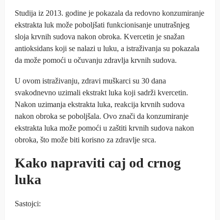
Studija iz 2013. godine je pokazala da redovno konzumiranje
ekstrakta luk može poboljšati funkcionisanje unutrašnjeg
sloja krvnih sudova nakon obroka. Kvercetin je snažan
antioksidans koji se nalazi u luku, a istraživanja su pokazala
da može pomoći u očuvanju zdravlja krvnih sudova.
U ovom istraživanju, zdravi muškarci su 30 dana
svakodnevno uzimali ekstrakt luka koji sadrži kvercetin.
Nakon uzimanja ekstrakta luka, reakcija krvnih sudova
nakon obroka se poboljšala. Ovo znači da konzumiranje
ekstrakta luka može pomoći u zaštiti krvnih sudova nakon
obroka, što može biti korisno za zdravlje srca.
Kako napraviti caj od crnog
luka
Sastojci: