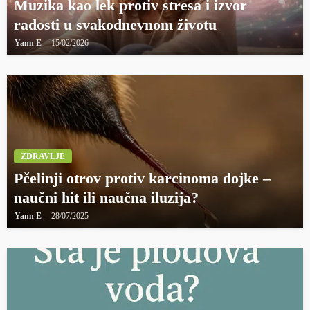
Muzika kao lek protiv stresa i izvor
radosti u svakodnevnom životu
Yann E
15/02/2026
ZDRAVLJE
Pčelinji otrov protiv karcinoma dojke –
naučni hit ili naučna iluzija?
Yann E
28/07/2025