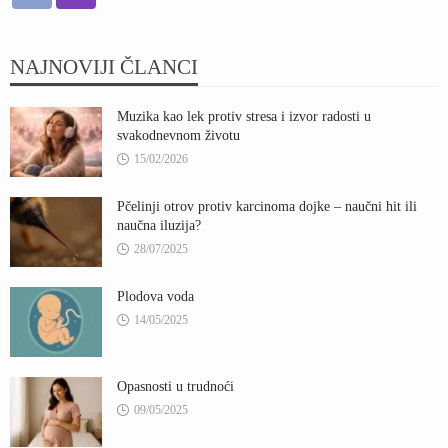
NAJNOVIJI ČLANCI
Muzika kao lek protiv stresa i izvor radosti u
svakodnevnom životu
15/02/2026
Pčelinji otrov protiv karcinoma dojke – naučni hit ili
naučna iluzija?
28/07/2025
Plodova voda
14/05/2025
Opasnosti u trudnoći
09/05/2025