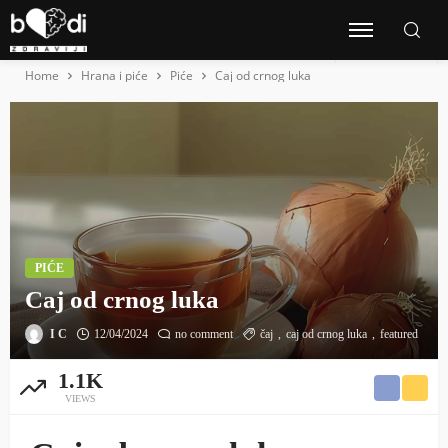
Home
Hrana i piće
Piće
Caj od crnog luka
PIĆE
Caj od crnog luka
I C
12/04/2024
no comment
čaj
caj od crnog luka
featured
1.1K
VIEWS