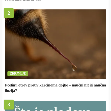
2
ZDRAVLJE
Pčelinji otrov protiv karcinoma dojke – naučni hit ili naučna
iluzija?
3