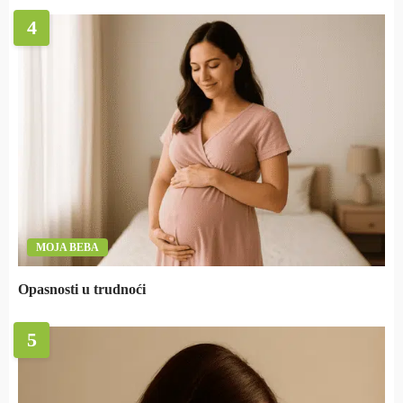
4
MOJA BEBA
Opasnosti u trudnoći
5