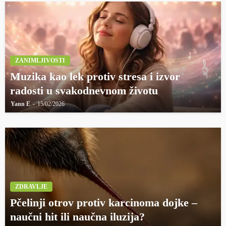
ZANIMLJIVOSTI
Muzika kao lek protiv stresa i izvor
radosti u svakodnevnom životu
Yann E
15/02/2026
ZDRAVLJE
Pčelinji otrov protiv karcinoma dojke –
naučni hit ili naučna iluzija?