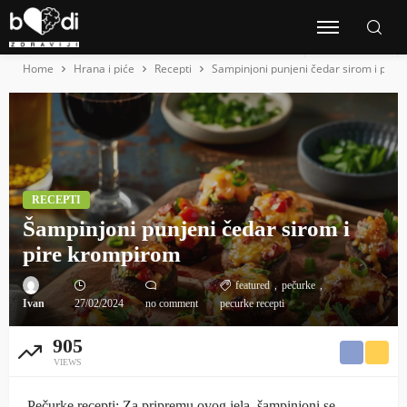
Home
Hrana i piće
Recepti
Šampinjoni punjeni čedar sirom i pire
RECEPTI
Šampinjoni punjeni čedar sirom i
pire krompirom
featured
pečurke
Ivan
27/02/2024
no comment
pecurke recepti
905
VIEWS
Pečurke recepti: Za pripremu ovog jela, šampinjoni se