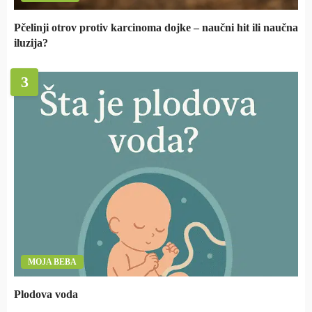
Pčelinji otrov protiv karcinoma dojke – naučni hit ili naučna
iluzija?
3
MOJA BEBA
Plodova voda