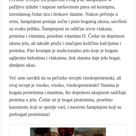
pažljivo izdube i napune mešavinom pirea od krompira,
izrendanog čedar sira i hrskave slanine. Nakon pečenja u
rerni, šampinjoni postaju sočni i puni bogatog ukusa, savršeni
za svaku priliku. Šampinjoni su odličan izvor vlakana,
proteina i vitamina, posebno vitamina D. Čedar sir doprinosi
ukusu jela, ali takođe pruža i značajnu količinu kalcijuma i
proteina. Pire krompir je tradicionalno jelo koje je bogato
ugljenim hidratima i vlaknima, dok slanina daje jelu bogat,
dimljeni ukus.
Već smo navikli da su pečurke recepti visokoproteinski, ali
ovaj recept je visoko, visoko, visokoproteinski! Slanina je
bogata proteinima i mastima, što doprinosi ukupnom sadržaju
proteina u jelu. Čedar sir je bogat proteinima, posebno
kazeinom, koji se sporije vari, i naravno šampinjoni koji su
prebogati proteinima!