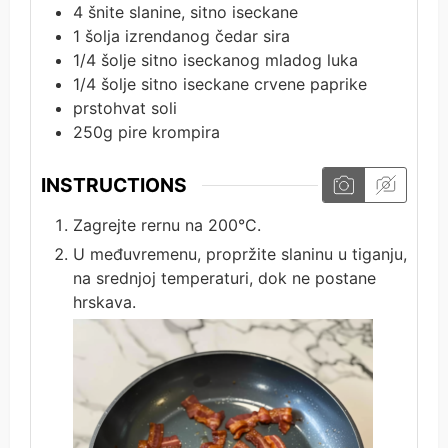
4
šnite slanine, sitno iseckane
1
šolja izrendanog čedar sira
1/4
šolje sitno iseckanog mladog luka
1/4
šolje sitno iseckane crvene paprike
prstohvat soli
250g
pire krompira
INSTRUCTIONS
Zagrejte rernu na 200°C.
U međuvremenu, propržite slaninu u tiganju,
na srednjoj temperaturi, dok ne postane
hrskava.