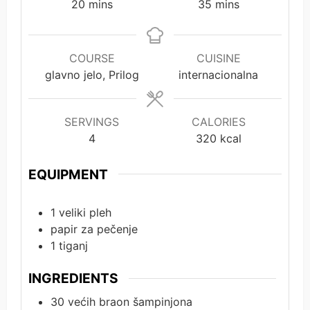
minutes
minutes
20
mins
35
mins
COURSE
CUISINE
glavno jelo, Prilog
internacionalna
SERVINGS
CALORIES
4
320
kcal
EQUIPMENT
1 veliki pleh
papir za pečenje
1 tiganj
INGREDIENTS
30
većih braon šampinjona