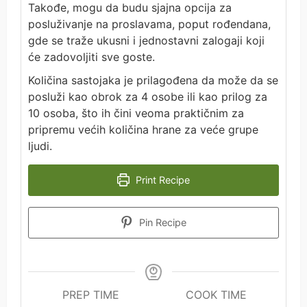
Takođe, mogu da budu sjajna opcija za
posluživanje na proslavama, poput rođendana,
gde se traže ukusni i jednostavni zalogaji koji
će zadovoljiti sve goste.
Količina sastojaka je prilagođena da može da se
posluži kao obrok za 4 osobe ili kao prilog za
10 osoba, što ih čini veoma praktičnim za
pripremu većih količina hrane za veće grupe
ljudi.
Print Recipe
Pin Recipe
PREP TIME
COOK TIME