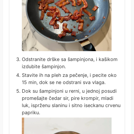
Odstranite drške sa šampinjona, i kašikom
izdubite šampinjon.
Stavite ih na pleh za pečenje, i pecite oko
15 min, dok se ne odstrani sva vlaga.
Dok su šampinjoni u rerni, u jednoj posudi
promešajte čedar sir, pire krompir, mladi
luk, isprženu slaninu i sitno iseckanu crvenu
papriku.