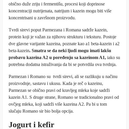
obično duže zriju i fermentišu, procesi koji doprinose
koncentraciji nutrijenata, natrijum i kazein mogu biti više
koncentrisani u završnom proizvodu.
Tvrdi sirevi poput Parmezana i Romana sadrže kazein,
protein koji je važan za njihovu strukturu i teksturu. Postoje
dve glavne varijante kazeina, poznate kao a1 beta-kazein i a2
beta-kazein
. Smatra se da neki ljudi mogu imati lakšu
probavu kazeina A2 u poređenju sa kazeinom A1,
iako su
potrebna dodatna istraživanja da bi se potvrdila ova tvrdnja.
Parmezan i Romano su tvrdi sirevi, ali se razlikuju u načinu
proizvodnje, sastavu i ukusu. Kada je reč o kazeinu,
Parmezan se obično pravi od kravljeg mleka koje sadrži
kazein A1. S druge strane, Romano se tradicionalno pravi od
ovčjeg mleka, koji sadrži više kazeina A2. Pa bi u tom
slučaju Romano sir bio bolja opcija.
Jogurt i kefir