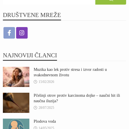
DRUŠTVENE MREŽE
NAJNOVIJI ČLANCI
Muzika kao lek protiv stresa i izvor radosti u
svakodnevnom životu
15/02/2026
Pčelinji otrov protiv karcinoma dojke – naučni hit ili
naučna iluzija?
28/07/2025
Plodova voda
14/05/2025