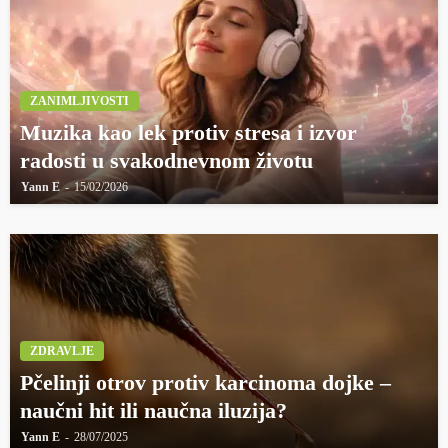
ZANIMLJIVOSTI
Muzika kao lek protiv stresa i izvor
radosti u svakodnevnom životu
Yann E
15/02/2026
ZDRAVLJE
Pčelinji otrov protiv karcinoma dojke –
naučni hit ili naučna iluzija?
Yann E
28/07/2025