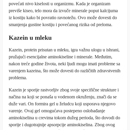
povećati nivo kiselosti u organizmu. Kada je organizam
previše kiseo, telo mora da izvuče minerale poput kalcijuma
iz kostiju kako bi povratio ravnotežu. Ovo može dovesti do
smanjenja gustine kostiju i povećanog rizika od preloma.
Kazein u mleku
Kazein, protein prisutan u mleku, igra važnu ulogu u ishrani,
pružajući esencijalne aminokiseline i minerale. Međutim,
nakon treće godine života, neki ljudi mogu imati probleme sa
varenjem kazeina, što može dovesti do različitih zdravstvenih
problema.
Kazein je sporije rastvorljiv zbog svoje specifične strukture i
načina na koji se ponaša u vodenom okruženju, znači da se
duže vari. On formira gel u želudcu koji usporava njegovo
varenje. Ovaj gel omogućava postepeno oslobađanje
aminokiselina u crevima tokom dužeg perioda, što dovodi do
sporije i dugotrajnije apsorpcije aminokiselina. Zbog ovog