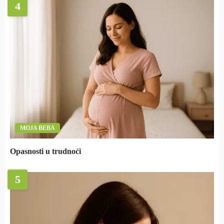
4
MOJA BEBA
Opasnosti u trudnoći
5