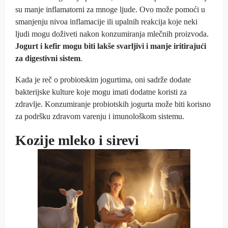
su manje inflamatorni za mnoge ljude. Ovo može pomoći u
smanjenju nivoa inflamacije ili upalnih reakcija koje neki
ljudi mogu doživeti nakon konzumiranja mlečnih proizvoda.
Jogurt i kefir mogu biti lakše svarljivi i manje iritirajući
za digestivni sistem
.
Kada je reč o probiotskim jogurtima, oni sadrže dodate
bakterijske kulture koje mogu imati dodatne koristi za
zdravlje. Konzumiranje probiotskih jogurta može biti korisno
za podršku zdravom varenju i imunološkom sistemu.
Kozije mleko i sirevi