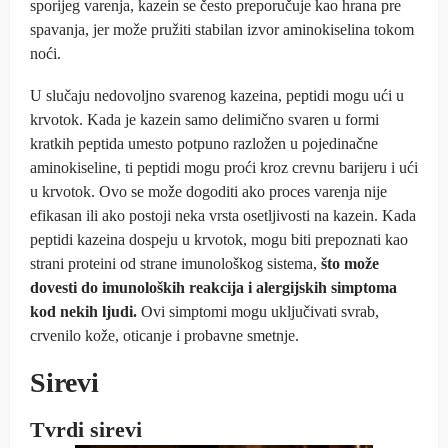
sporijeg varenja, kazein se često preporučuje kao hrana pre
spavanja, jer može pružiti stabilan izvor aminokiselina tokom
noći.
U slučaju nedovoljno svarenog kazeina, peptidi mogu ući u
krvotok. Kada je kazein samo delimično svaren u formi
kratkih peptida umesto potpuno razložen u pojedinačne
aminokiseline, ti peptidi mogu proći kroz crevnu barijeru i ući
u krvotok. Ovo se može dogoditi ako proces varenja nije
efikasan ili ako postoji neka vrsta osetljivosti na kazein. Kada
peptidi kazeina dospeju u krvotok, mogu biti prepoznati kao
strani proteini od strane imunološkog sistema,
što može
dovesti do imunoloških reakcija i alergijskih simptoma
kod nekih ljudi.
Ovi simptomi mogu uključivati svrab,
crvenilo kože, oticanje i probavne smetnje.
Sirevi
Tvrdi sirevi