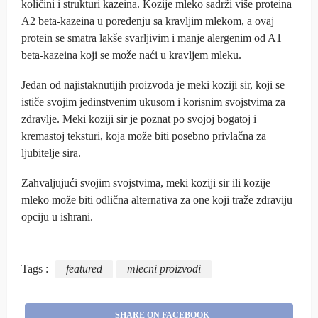
količini i strukturi kazeina. Kozije mleko sadrži više proteina
A2 beta-kazeina u poređenju sa kravljim mlekom, a ovaj
protein se smatra lakše svarljivim i manje alergenim od A1
beta-kazeina koji se može naći u kravljem mleku.
Jedan od najistaknutijih proizvoda je meki koziji sir, koji se
ističe svojim jedinstvenim ukusom i korisnim svojstvima za
zdravlje. Meki koziji sir je poznat po svojoj bogatoj i
kremastoj teksturi, koja može biti posebno privlačna za
ljubitelje sira.
Zahvaljujući svojim svojstvima, meki koziji sir ili kozije
mleko može biti odlična alternativa za one koji traže zdraviju
opciju u ishrani.
Tags :
featured
mlecni proizvodi
SHARE ON FACEBOOK