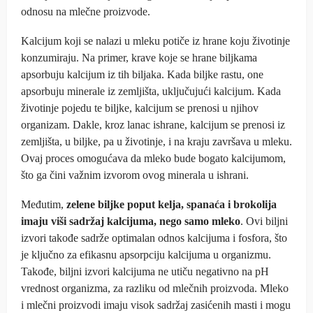
odnosu na mlečne proizvode.
Kalcijum koji se nalazi u mleku potiče iz hrane koju životinje
konzumiraju. Na primer, krave koje se hrane biljkama
apsorbuju kalcijum iz tih biljaka. Kada biljke rastu, one
apsorbuju minerale iz zemljišta, uključujući kalcijum. Kada
životinje pojedu te biljke, kalcijum se prenosi u njihov
organizam. Dakle, kroz lanac ishrane, kalcijum se prenosi iz
zemljišta, u biljke, pa u životinje, i na kraju završava u mleku.
Ovaj proces omogućava da mleko bude bogato kalcijumom,
što ga čini važnim izvorom ovog minerala u ishrani.
Međutim,
zelene biljke poput kelja, spanaća i brokolija
imaju viši sadržaj kalcijuma, nego samo mleko
. Ovi biljni
izvori takođe sadrže optimalan odnos kalcijuma i fosfora, što
je ključno za efikasnu apsorpciju kalcijuma u organizmu.
Takođe, biljni izvori kalcijuma ne utiču negativno na pH
vrednost organizma, za razliku od mlečnih proizvoda. Mleko
i mlečni proizvodi imaju visok sadržaj zasićenih masti i mogu