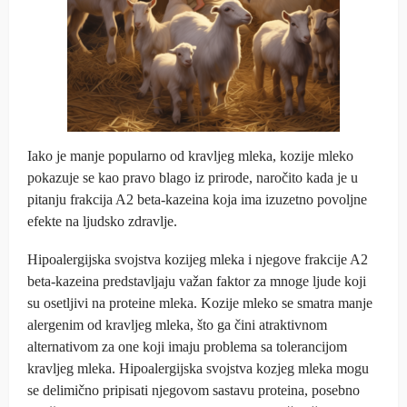
Iako je manje popularno od kravljeg mleka, kozije mleko
pokazuje se kao pravo blago iz prirode, naročito kada je u
pitanju frakcija A2 beta-kazeina koja ima izuzetno povoljne
efekte na ljudsko zdravlje.
Hipoalergijska svojstva kozijeg mleka i njegove frakcije A2
beta-kazeina predstavljaju važan faktor za mnoge ljude koji
su osetljivi na proteine mleka. Kozije mleko se smatra manje
alergenim od kravljeg mleka, što ga čini atraktivnom
alternativom za one koji imaju problema sa tolerancijom
kravljeg mleka. Hipoalergijska svojstva kozjeg mleka mogu
se delimično pripisati njegovom sastavu proteina, posebno