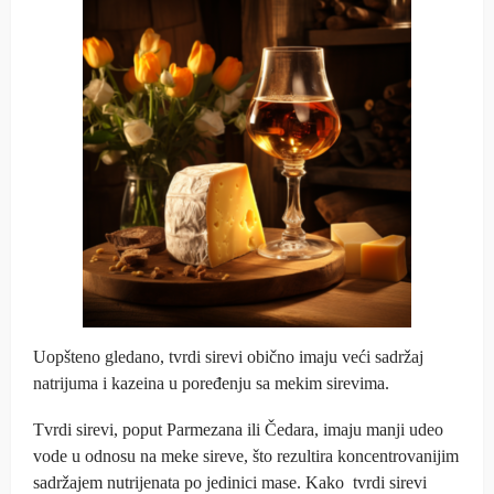
Uopšteno gledano, tvrdi sirevi obično imaju veći sadržaj
natrijuma i kazeina u poređenju sa mekim sirevima.
Tvrdi sirevi, poput Parmezana ili Čedara, imaju manji udeo
vode u odnosu na meke sireve, što rezultira koncentrovanijim
sadržajem nutrijenata po jedinici mase. Kako tvrdi sirevi