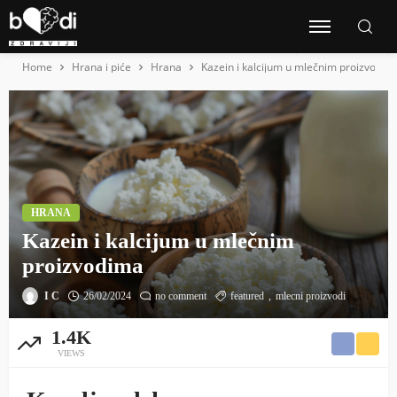
Home
Hrana i piće
Hrana
Kazein i kalcijum u mlečnim proizvodim
HRANA
Kazein i kalcijum u mlečnim
proizvodima
I C
26/02/2024
no comment
featured
mlecni proizvodi
1.4K
VIEWS