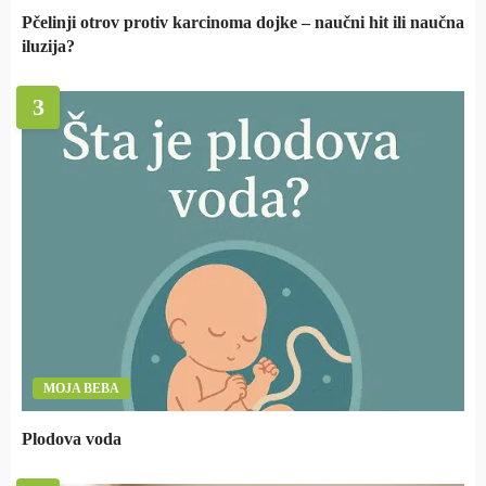
Pčelinji otrov protiv karcinoma dojke – naučni hit ili naučna
iluzija?
3
MOJA BEBA
Plodova voda