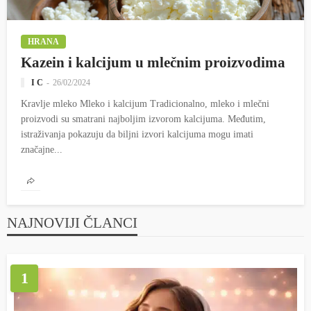
HRANA
Kazein i kalcijum u mlečnim proizvodima
I C
26/02/2024
Kravlje mleko Mleko i kalcijum Tradicionalno, mleko i mlečni
proizvodi su smatrani najboljim izvorom kalcijuma. Međutim,
istraživanja pokazuju da biljni izvori kalcijuma mogu imati
značajne...
NAJNOVIJI ČLANCI
1