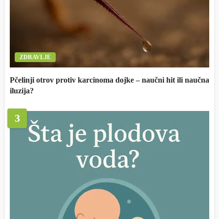
ZDRAVLJE
Pčelinji otrov protiv karcinoma dojke – naučni hit ili naučna
iluzija?
3