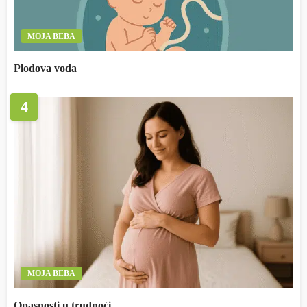
MOJA BEBA
Plodova voda
4
MOJA BEBA
Opasnosti u trudnoći