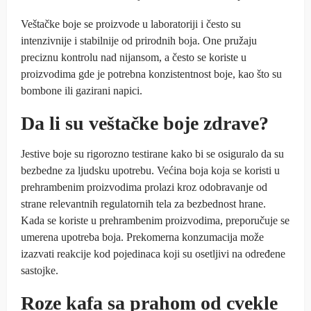
Veštačke boje se proizvode u laboratoriji i često su
intenzivnije i stabilnije od prirodnih boja. One pružaju
preciznu kontrolu nad nijansom, a često se koriste u
proizvodima gde je potrebna konzistentnost boje, kao što su
bombone ili gazirani napici.
Da li su veštačke boje zdrave?
Jestive boje su rigorozno testirane kako bi se osiguralo da su
bezbedne za ljudsku upotrebu. Većina boja koja se koristi u
prehrambenim proizvodima prolazi kroz odobravanje od
strane relevantnih regulatornih tela za bezbednost hrane.
Kada se koriste u prehrambenim proizvodima, preporučuje se
umerena upotreba boja. Prekomerna konzumacija može
izazvati reakcije kod pojedinaca koji su osetljivi na određene
sastojke.
Roze kafa sa prahom od cvekle