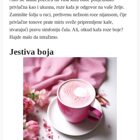
privlačna kao i ukusna, roze kafa je odgovor na vaše želje.
Zamislite šolju u ruci, prelivenu nežnom roze nijansom, čije
privlačne tonove prate miris sveže pripremljene kafe,
stvarajući pravu simfoniju čula. Ali, otkud kafa roze boje?
Hajde malo da istražimo.
Jestiva boja