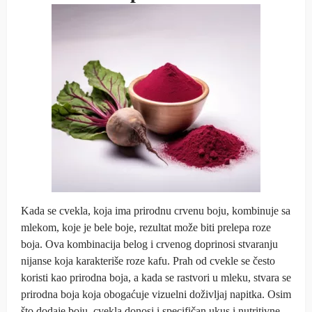
Kada se cvekla, koja ima prirodnu crvenu boju, kombinuje sa
mlekom, koje je bele boje, rezultat može biti prelepa roze
boja. Ova kombinacija belog i crvenog doprinosi stvaranju
nijanse koja karakteriše roze kafu. Prah od cvekle se često
koristi kao prirodna boja, a kada se rastvori u mleku, stvara se
prirodna boja koja obogaćuje vizuelni doživljaj napitka. Osim
što dodaje boju, cvekla donosi i specifičan ukus i nutritivne