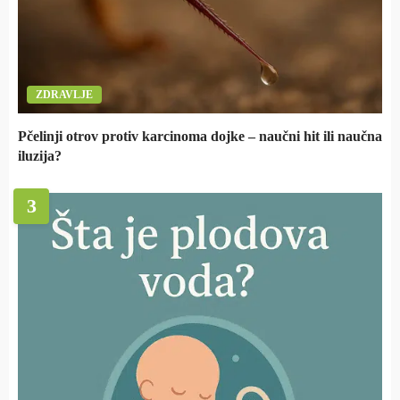
ZDRAVLJE
Pčelinji otrov protiv karcinoma dojke – naučni hit ili naučna
iluzija?
3