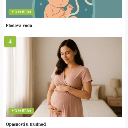
MOJA BEBA
Plodova voda
4
MOJA BEBA
Opasnosti u trudnoći