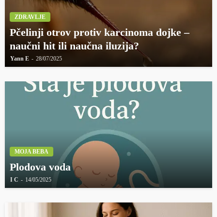
ZDRAVLJE
Pčelinji otrov protiv karcinoma dojke –
naučni hit ili naučna iluzija?
Yann E
28/07/2025
MOJA BEBA
Plodova voda
I C
14/05/2025