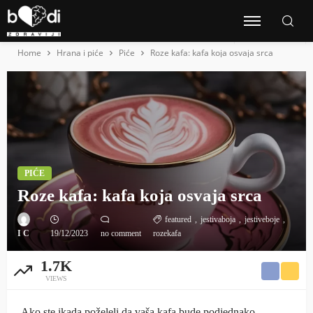
Home
Hrana i piće
Piće
Roze kafa: kafa koja osvaja srca
PIĆE
Roze kafa: kafa koja osvaja srca
featured
jestivaboja
jestiveboje
I C
19/12/2023
no comment
rozekafa
1.7K
VIEWS
Ako ste ikada poželeli da vaša kafa bude podjednako