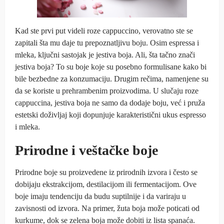
Kad ste prvi put videli roze cappuccino, verovatno ste se
zapitali šta mu daje tu prepoznatljivu boju. Osim espressa i
mleka, ključni sastojak je jestiva boja. Ali, šta tačno znači
jestiva boja? To su boje koje su posebno formulisane kako bi
bile bezbedne za konzumaciju. Drugim rečima, namenjene su
da se koriste u prehrambenim proizvodima. U slučaju roze
cappuccina, jestiva boja ne samo da dodaje boju, već i pruža
estetski doživljaj koji dopunjuje karakteristični ukus espresso
i mleka.
Prirodne i veštačke boje
Prirodne boje su proizvedene iz prirodnih izvora i često se
dobijaju ekstrakcijom, destilacijom ili fermentacijom. Ove
boje imaju tendenciju da budu suptilnije i da variraju u
zavisnosti od izvora. Na primer, žuta boja može poticati od
kurkume, dok se zelena boja može dobiti iz lista spanaća.