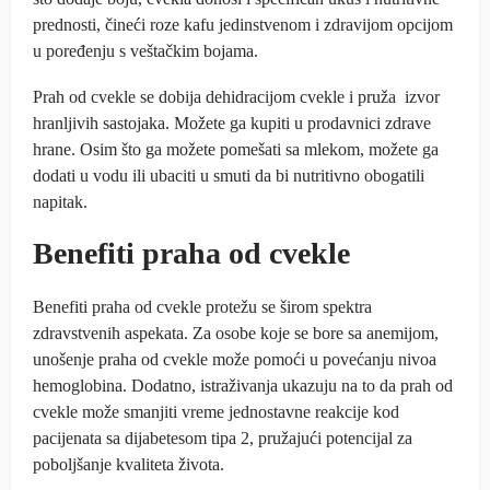
prednosti, čineći roze kafu jedinstvenom i zdravijom opcijom
u poređenju s veštačkim bojama.
Prah od cvekle se dobija dehidracijom cvekle i pruža izvor
hranljivih sastojaka. Možete ga kupiti u prodavnici zdrave
hrane. Osim što ga možete pomešati sa mlekom, možete ga
dodati u vodu ili ubaciti u smuti da bi nutritivno obogatili
napitak.
Benefiti praha od cvekle
Benefiti praha od cvekle protežu se širom spektra
zdravstvenih aspekata. Za osobe koje se bore sa anemijom,
unošenje praha od cvekle može pomoći u povećanju nivoa
hemoglobina. Dodatno, istraživanja ukazuju na to da prah od
cvekle može smanjiti vreme jednostavne reakcije kod
pacijenata sa dijabetesom tipa 2, pružajući potencijal za
poboljšanje kvaliteta života.