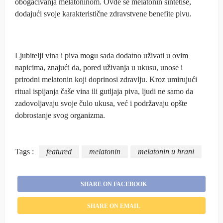
obogaćivanja melatoninom. Ovde se melatonin sintetiše,
dodajući svoje karakteristične zdravstvene benefite pivu.
Ljubitelji vina i piva mogu sada dodatno uživati u ovim
napicima, znajući da, pored uživanja u ukusu, unose i
prirodni melatonin koji doprinosi zdravlju. Kroz umirujući
ritual ispijanja čaše vina ili gutljaja piva, ljudi ne samo da
zadovoljavaju svoje čulo ukusa, već i podržavaju opšte
dobrostanje svog organizma.
Tags :
featured
melatonin
melatonin u hrani
SHARE ON FACEBOOK
SHARE ON EMAIL