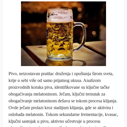
Pivo, neizostavan pratilac druženja i opuštanja širom sveta,
krije u sebi više od samo prijatnog ukusa. Analizom
proizvodnih koraka piva, identifikovane su ključne tačke
obogaćivanja melatoninom. Ječam, ključni trenutak za
obogaćivanje melatoninom dešava se tokom procesa klijanja.
Ovde ječam prolazi kroz stadijum klijanja, gde se aktivira i
oslobađa melatonin. Tokom sekundarne fermentacije, kvasac,
ključni sastojak u pivu, aktivno učestvuje u procesu