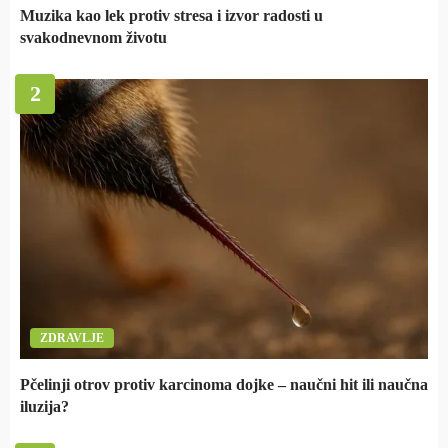
Muzika kao lek protiv stresa i izvor radosti u
svakodnevnom životu
2
ZDRAVLJE
Pčelinji otrov protiv karcinoma dojke – naučni hit ili naučna
iluzija?