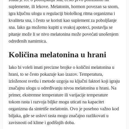
suplemente, ili lekove. Melatonin, hormon povezan sa snom,
igra ključnu ulogu u regulaciji biološkog ritma organizma i
kvaliteta sna, i često se koristi kao suplement za poboljšanje
sna. Iako ga možemo kupiti u svakoj apoteci, postavlja se
pitanje može li se nivo melatonina može povećati unošenjem
određenih namirnica.
Količina melatonina u hrani
Iako bi voleli imati precizne brojke o količini melatonina u
hrani, to se često pokazuje kao izazov. Temperatura,
izloženost svetlu i metode uzgoja su ključni faktori koji igraju
značajnu ulogu u određivanju nivoa melatonina u hrani. Na
primer, ekstremne temperature ili varijacije temperature
tokom rasta i razvoja biljke mogu uticati na kapacitet
organizma da sintetiše melatonin. Ovo je posebno važno kod
biljaka, gde se uslovi rasta mogu značajno razlikovati u
zavisnosti od klime i godišnjih doba.