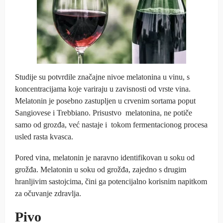
Studije su potvrdile značajne nivoe melatonina u vinu, s
koncentracijama koje variraju u zavisnosti od vrste vina.
Melatonin je posebno zastupljen u crvenim sortama poput
Sangiovese i Trebbiano. Prisustvo melatonina, ne potiče
samo od grozđa, već nastaje i tokom fermentacionog procesa
usled rasta kvasca.
Pored vina, melatonin je naravno identifikovan u soku od
grožđa. Melatonin u soku od grožđa, zajedno s drugim
hranljivim sastojcima, čini ga potencijalno korisnim napitkom
za očuvanje zdravlja.
Pivo