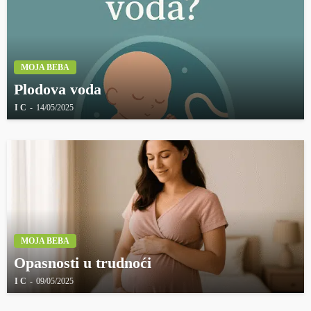
MOJA BEBA
Plodova voda
I C
14/05/2025
MOJA BEBA
Opasnosti u trudnoći
I C
09/05/2025