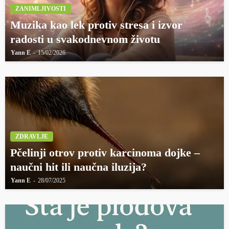
ZANIMLJIVOSTI
Muzika kao lek protiv stresa i izvor
radosti u svakodnevnom životu
Yann E
15/02/2026
ZDRAVLJE
Pčelinji otrov protiv karcinoma dojke –
naučni hit ili naučna iluzija?
Yann E
28/07/2025