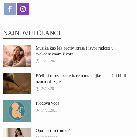
NAJNOVIJI ČLANCI
Muzika kao lek protiv stresa i izvor radosti u
svakodnevnom životu
15/02/2026
Pčelinji otrov protiv karcinoma dojke – naučni hit ili
naučna iluzija?
28/07/2025
Plodova voda
14/05/2025
Opasnosti u trudnoći