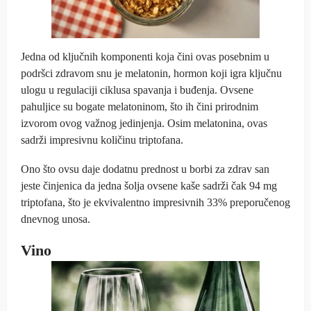
Jedna od ključnih komponenti koja čini ovas posebnim u
podršci zdravom snu je melatonin, hormon koji igra ključnu
ulogu u regulaciji ciklusa spavanja i buđenja. Ovsene
pahuljice su bogate melatoninom, što ih čini prirodnim
izvorom ovog važnog jedinjenja. Osim melatonina, ovas
sadrži impresivnu količinu triptofana.
Ono što ovsu daje dodatnu prednost u borbi za zdrav san
jeste činjenica da jedna šolja ovsene kaše sadrži čak 94 mg
triptofana, što je ekvivalentno impresivnih 33% preporučenog
dnevnog unosa.
Vino