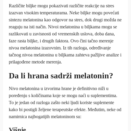
Različite biljke mogu pokazivati različite reakcije na stres
izazvan visokim temperaturama. Neke biljke mogu povećati
sintezu melatonina kao odgovor na stres, dok drugi možda ne
reaguju na isti način. Nivoi melatonina u biljkama mogu se
razlikovati u zavisnosti od vremenskih uslova, doba dana,
faze rasta biljke, i drugih faktora. Ovo čini tačno merenje
nivoa melatonina izazovnim. Iz tih razloga, određivanje
tačnog nivoa melatonina u biljkama zahteva pažljive analize i
prilagođene metode merenja.
Da li hrana sadrži melatonin?
Nivo melatonina u izvorima hrane je definitivno niži u
poređenju s količinama koje se mogu naći u suplementima.
To je jedan od razloga zašto neki ljudi koriste suplemente
kako bi postigli željene terapeutske efekte. Međutim, neke od
namirnica najbogatijih melatoninom su:
Višnje