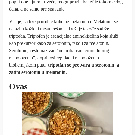
poput one ujutro i uveče, mogu pružiti benefite tokom celog
dana, a ne samo pre spavanja.
Višnje, sadrže prirodne količine melatonina. Melatonin se
nalazi u kožici i mesu trešanja. Trešnje takođe sadrže i
triptofan. Triptofan je esencijalna aminokiselina koja služi
kao prekursor kako za serotonin, tako i za melatonin.
Serotonin, često nazivan “neurotransmiterom dobrog
raspoloženja”, doprinosi regulaciji raspoloženja. U
biohemijskom putu,
triptofan se pretvara u serotonin, a
zatim serotonin u melatonin
.
Ovas