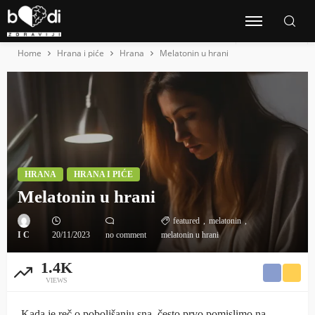
Home
Hrana i piće
Hrana
Melatonin u hrani
HRANA
HRANA I PIĆE
Melatonin u hrani
featured
melatonin
I C
20/11/2023
no comment
melatonin u hrani
1.4K
VIEWS
Kada je reč o poboljšanju sna, često prvo pomislimo na