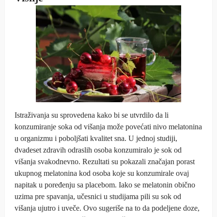
Istraživanja su sprovedena kako bi se utvrdilo da li
konzumiranje soka od višanja može povećati nivo melatonina
u organizmu i poboljšati kvalitet sna. U jednoj studiji,
dvadeset zdravih odraslih osoba konzumiralo je sok od
višanja svakodnevno. Rezultati su pokazali značajan porast
ukupnog melatonina kod osoba koje su konzumirale ovaj
napitak u poređenju sa placebom. Iako se melatonin obično
uzima pre spavanja, učesnici u studijama pili su sok od
višanja ujutro i uveče. Ovo sugeriše na to da podeljene doze,