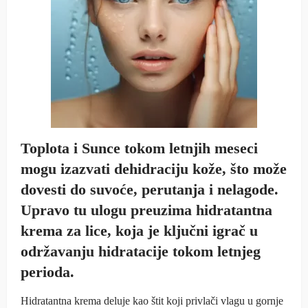
Toplota i Sunce tokom letnjih meseci
mogu izazvati dehidraciju kože, što može
dovesti do suvoće, perutanja i nelagode.
Upravo tu ulogu preuzima hidratantna
krema za lice, koja je ključni igrač u
održavanju hidratacije tokom letnjeg
perioda.
Hidratantna krema deluje kao štit koji privlači vlagu u gornje