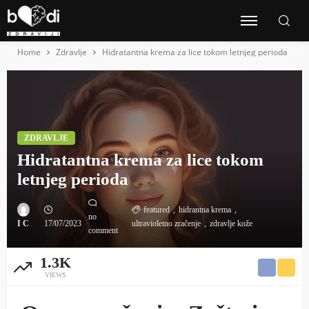
Home
Zdravlje
Hidratantna krema za lice tokom letnjeg perioda
ZDRAVLJE
Hidratantna krema za lice tokom
letnjeg perioda
featured
hidrantna krema
no
I C
17/07/2023
ultravioletno zračenje
zdravlje kože
comment
1.3K
VIEWS