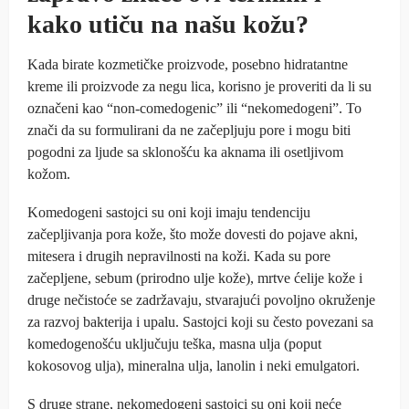
kako utiču na našu kožu?
Kada birate kozmetičke proizvode, posebno hidratantne
kreme ili proizvode za negu lica, korisno je proveriti da li su
označeni kao “non-comedogenic” ili “nekomedogeni”. To
znači da su formulirani da ne začepljuju pore i mogu biti
pogodni za ljude sa sklonošću ka aknama ili osetljivom
kožom.
Komedogeni sastojci su oni koji imaju tendenciju
začepljivanja pora kože, što može dovesti do pojave akni,
mitesera i drugih nepravilnosti na koži. Kada su pore
začepljene, sebum (prirodno ulje kože), mrtve ćelije kože i
druge nečistoće se zadržavaju, stvarajući povoljno okruženje
za razvoj bakterija i upalu. Sastojci koji su često povezani sa
komedogenošću uključuju teška, masna ulja (poput
kokosovog ulja), mineralna ulja, lanolin i neki emulgatori.
S druge strane, nekomedogeni sastojci su oni koji neće