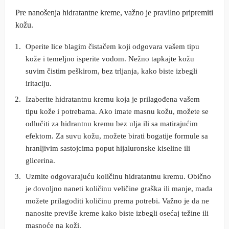
Pre nanošenja hidratantne kreme, važno je pravilno pripremiti
kožu.
Operite lice blagim čistačem koji odgovara vašem tipu
kože i temeljno isperite vodom. Nežno tapkajte kožu
suvim čistim peškirom, bez trljanja, kako biste izbegli
iritaciju.
Izaberite hidratantnu kremu koja je prilagođena vašem
tipu kože i potrebama. Ako imate masnu kožu, možete se
odlučiti za hidrantnu kremu bez ulja ili sa matirajućim
efektom. Za suvu kožu, možete birati bogatije formule sa
hranljivim sastojcima poput hijaluronske kiseline ili
glicerina.
Uzmite odgovarajuću količinu hidratantnu kremu. Obično
je dovoljno naneti količinu veličine graška ili manje, mada
možete prilagoditi količinu prema potrebi. Važno je da ne
nanosite previše kreme kako biste izbegli osećaj težine ili
masnoće na koži.