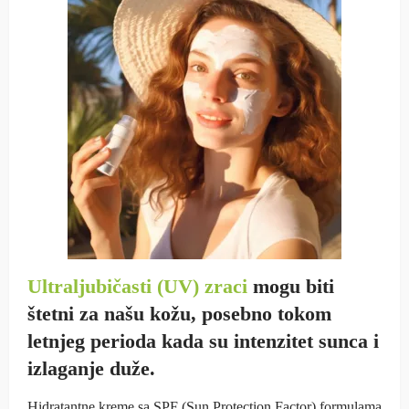
Ultraljubičasti (UV) zraci
mogu biti
štetni za našu kožu, posebno tokom
letnjeg perioda kada su intenzitet sunca i
izlaganje duže.
Hidratantne kreme sa SPF (Sun Protection Factor) formulama