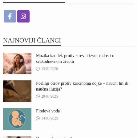
NAJNOVIJI ČLANCI
Muzika kao lek protiv stresa i izvor radosti u
svakodnevnom životu
15/02/2026
Pčelinji otrov protiv karcinoma dojke – naučni hit ili
naučna iluzija?
28/07/2025
Plodova voda
14/05/2025