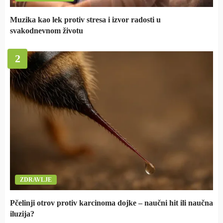
Muzika kao lek protiv stresa i izvor radosti u
svakodnevnom životu
2
ZDRAVLJE
Pčelinji otrov protiv karcinoma dojke – naučni hit ili naučna
iluzija?