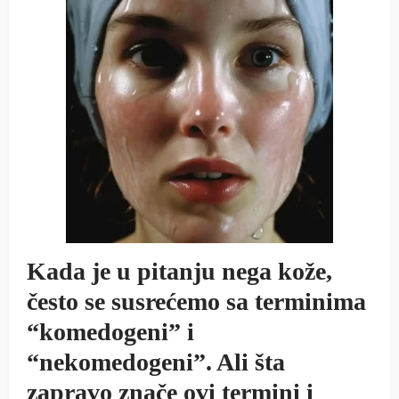
Kada je u pitanju nega kože,
često se susrećemo sa terminima
“komedogeni” i
“nekomedogeni”. Ali šta
zapravo znače ovi termini i