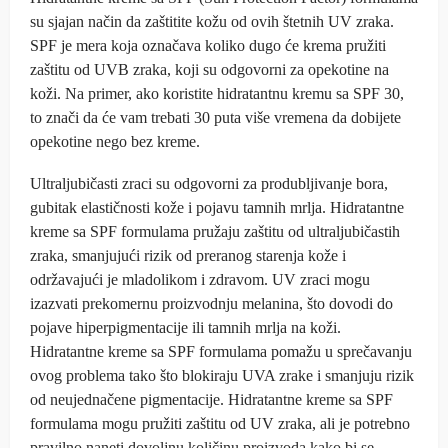
su sjajan način da zaštitite kožu od ovih štetnih UV zraka.
SPF je mera koja označava koliko dugo će krema pružiti
zaštitu od UVB zraka, koji su odgovorni za opekotine na
koži. Na primer, ako koristite hidratantnu kremu sa SPF 30,
to znači da će vam trebati 30 puta više vremena da dobijete
opekotine nego bez kreme.
Ultraljubičasti zraci su odgovorni za produbljivanje bora,
gubitak elastičnosti kože i pojavu tamnih mrlja. Hidratantne
kreme sa SPF formulama pružaju zaštitu od ultraljubičastih
zraka, smanjujući rizik od preranog starenja kože i
održavajući je mladolikom i zdravom. UV zraci mogu
izazvati prekomernu proizvodnju melanina, što dovodi do
pojave hiperpigmentacije ili tamnih mrlja na koži.
Hidratantne kreme sa SPF formulama pomažu u sprečavanju
ovog problema tako što blokiraju UVA zrake i smanjuju rizik
od neujednačene pigmentacije. Hidratantne kreme sa SPF
formulama mogu pružiti zaštitu od UV zraka, ali je potrebno
pravilno naneti dovoljnu količinu proizvoda kako bi se