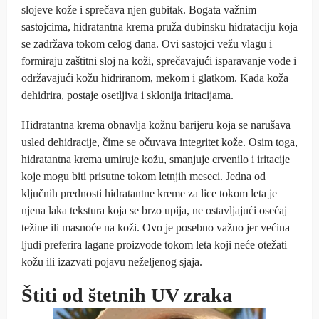
slojeve kože i sprečava njen gubitak. Bogata važnim
sastojcima, hidratantna krema pruža dubinsku hidrataciju koja
se zadržava tokom celog dana. Ovi sastojci vežu vlagu i
formiraju zaštitni sloj na koži, sprečavajući isparavanje vode i
održavajući kožu hidriranom, mekom i glatkom. Kada koža
dehidrira, postaje osetljiva i sklonija iritacijama.
Hidratantna krema obnavlja kožnu barijeru koja se narušava
usled dehidracije, čime se očuvava integritet kože. Osim toga,
hidratantna krema umiruje kožu, smanjuje crvenilo i iritacije
koje mogu biti prisutne tokom letnjih meseci. Jedna od
ključnih prednosti hidratantne kreme za lice tokom leta je
njena laka tekstura koja se brzo upija, ne ostavljajući osećaj
težine ili masnoće na koži. Ovo je posebno važno jer većina
ljudi preferira lagane proizvode tokom leta koji neće otežati
kožu ili izazvati pojavu neželjenog sjaja.
Štiti od štetnih UV zraka