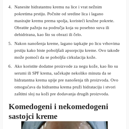
Nanesite hidratantnu kremu na lice i vrat nežnim
pokretima prstiju. Počnite od sredine lica i lagano
masirajte kremu prema spolja, koristeći kružne pokrete.
Obratite pažnju na područja koja su posebno suva ili
dehidrirana, kao što su obrazi ili čelo.
Nakon nanošenja kreme, lagano tapkajte po licu vrhovima
prstiju kako biste poboljšali apsorpciju kreme. Ovo takođe
može pomoći da se poboljša cirkulacija kože.
Ako koristite dodatne proizvode za negu kože, kao što su
serumi ili SPF krema, sačekajte nekoliko minuta da se
hidratantna krema upije pre nanošenja tih proizvoda. Ovo
omogućava da hidrantna krema pruži hidrataciju i stvori
zaštitni sloj na koži pre dodavanja drugih proizvoda.
Komedogeni i nekomedogeni
sastojci kreme