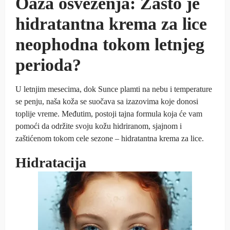
Oaza osveženja: Zašto je
hidratantna krema za lice
neophodna tokom letnjeg
perioda?
U letnjim mesecima, dok Sunce plamti na nebu i temperature
se penju, naša koža se suočava sa izazovima koje donosi
toplije vreme. Međutim, postoji tajna formula koja će vam
pomoći da održite svoju kožu hidriranom, sjajnom i
zaštićenom tokom cele sezone – hidratantna krema za lice.
Hidratacija