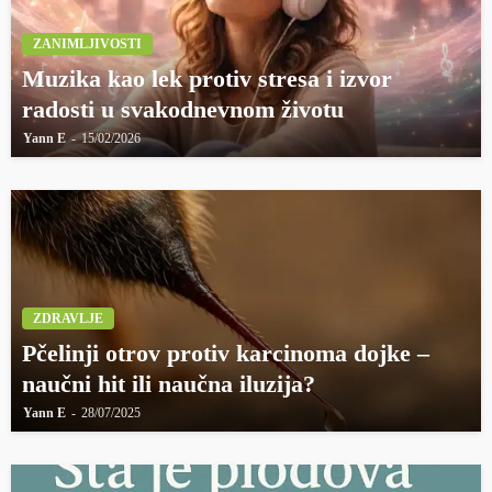
ZANIMLJIVOSTI
Muzika kao lek protiv stresa i izvor
radosti u svakodnevnom životu
Yann E
15/02/2026
ZDRAVLJE
Pčelinji otrov protiv karcinoma dojke –
naučni hit ili naučna iluzija?
Yann E
28/07/2025