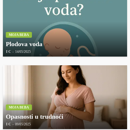
MOJA BEBA
Plodova voda
I C
14/05/2025
MOJA BEBA
Opasnosti u trudnoći
I C
09/05/2025