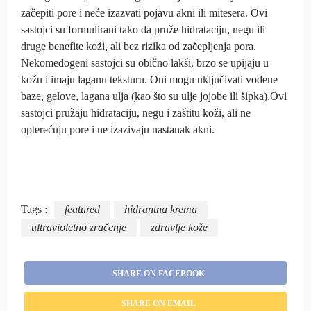
začepiti pore i neće izazvati pojavu akni ili mitesera. Ovi
sastojci su formulirani tako da pruže hidrataciju, negu ili
druge benefite koži, ali bez rizika od začepljenja pora.
Nekomedogeni sastojci su obično lakši, brzo se upijaju u
kožu i imaju laganu teksturu. Oni mogu uključivati vodene
baze, gelove, lagana ulja (kao što su ulje jojobe ili šipka).Ovi
sastojci pružaju hidrataciju, negu i zaštitu koži, ali ne
opterećuju pore i ne izazivaju nastanak akni.
Tags :
featured
hidrantna krema
ultravioletno zračenje
zdravlje kože
SHARE ON FACEBOOK
SHARE ON EMAIL