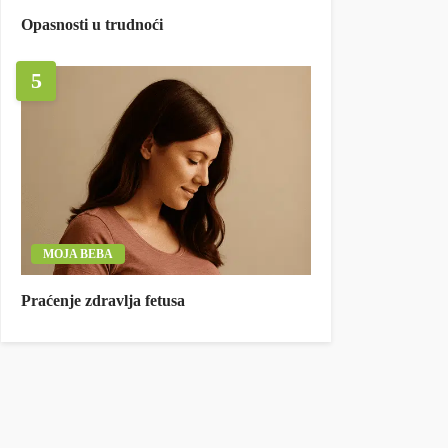
Opasnosti u trudnoći
5
MOJA BEBA
Praćenje zdravlja fetusa