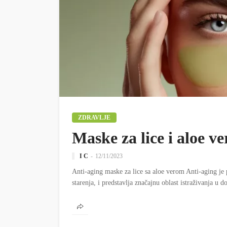
ZDRAVLJE
Maske za lice i aloe ve
I C
12/11/2023
Anti-aging maske za lice sa aloe verom Anti-aging je 
starenja, i predstavlja značajnu oblast istraživanja u 