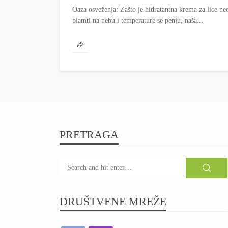
Oaza osveženja: Zašto je hidratantna krema za lice 
plamti na nebu i temperature se penju, naša...
PRETRAGA
DRUŠTVENE MREŽE