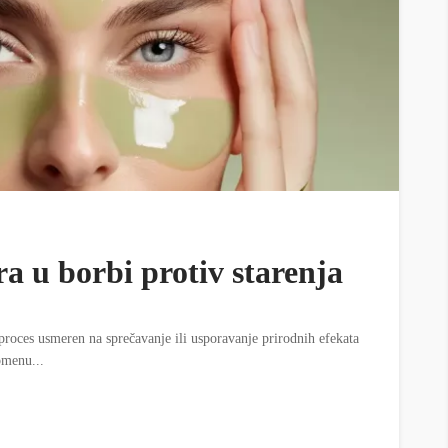
ra u borbi protiv starenja
proces usmeren na sprečavanje ili usporavanje prirodnih efekata
domenu...