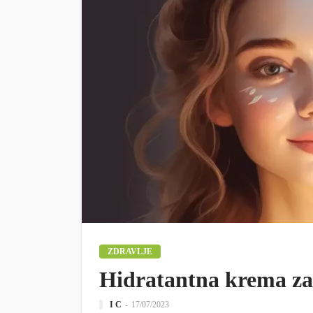
ZDRAVLJE
Hidratantna krema za 
I C
17/07/2023