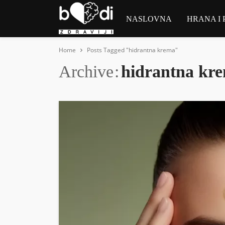
NASLOVNA
HRANA I 
Home
Posts Tagged "hidrantna krema"
Archive
hidrantna kr