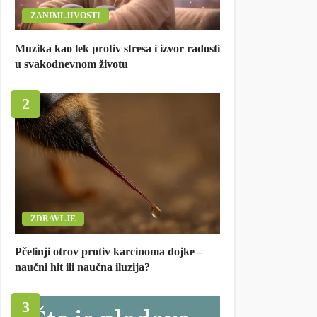
ZANIMLJIVOSTI
Muzika kao lek protiv stresa i izvor radosti
u svakodnevnom životu
2
ZDRAVLJE
Pčelinji otrov protiv karcinoma dojke –
naučni hit ili naučna iluzija?
3