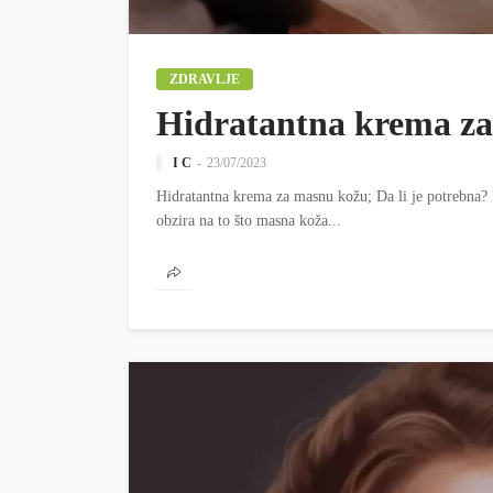
ZDRAVLJE
Hidratantna krema z
I C
23/07/2023
Hidratantna krema za masnu kožu; Da li je potrebna? 
obzira na to što masna koža...