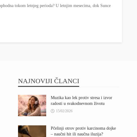
neophodna tokom letnjeg perioda? U letnjim mesecima, dok Sunce
NAJNOVIJI ČLANCI
Muzika kao lek protiv stresa i izvor
radosti u svakodnevnom životu
15/02/2026
Pčelinji otrov protiv karcinoma dojke
– naučni hit ili naučna iluzija?