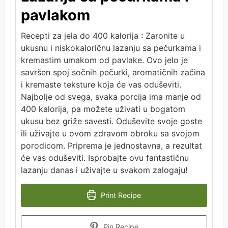
pavlakom
Recepti za jela do 400 kalorija : Zaronite u
ukusnu i niskokaloričnu lazanju sa pečurkama i
kremastim umakom od pavlake. Ovo jelo je
savršen spoj sočnih pečurki, aromatičnih začina
i kremaste teksture koja će vas oduševiti.
Najbolje od svega, svaka porcija ima manje od
400 kalorija, pa možete uživati u bogatom
ukusu bez griže savesti. Oduševite svoje goste
ili uživajte u ovom zdravom obroku sa svojom
porodicom. Priprema je jednostavna, a rezultat
će vas oduševiti. Isprobajte ovu fantastičnu
lazanju danas i uživajte u svakom zalogaju!
Print Recipe
Pin Recipe