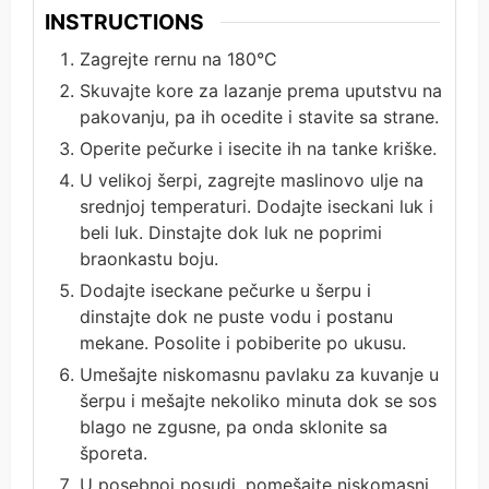
INSTRUCTIONS
Zagrejte rernu na 180°C
Skuvajte kore za lazanje prema uputstvu na
pakovanju, pa ih ocedite i stavite sa strane.
Operite pečurke i isecite ih na tanke kriške.
U velikoj šerpi, zagrejte maslinovo ulje na
srednjoj temperaturi. Dodajte iseckani luk i
beli luk. Dinstajte dok luk ne poprimi
braonkastu boju.
Dodajte iseckane pečurke u šerpu i
dinstajte dok ne puste vodu i postanu
mekane. Posolite i pobiberite po ukusu.
Umešajte niskomasnu pavlaku za kuvanje u
šerpu i mešajte nekoliko minuta dok se sos
blago ne zgusne, pa onda sklonite sa
šporeta.
U posebnoj posudi, pomešajte niskomasni