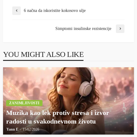
6 načna da iskoristite kokosovo ulje
Simptomi insulinske rezistencije
YOU MIGHT ALSO LIKE
ZANIMLJIVOSTI
Muzika kao lek protiv stresa i izvor
radosti u svakodnevnom životu
Yann E
15/02/2026