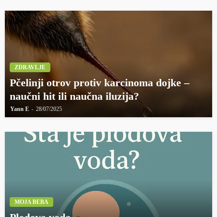
ZDRAVLJE
Pčelinji otrov protiv karcinoma dojke –
naučni hit ili naučna iluzija?
Yann E
28/07/2025
MOJA BEBA