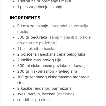
1 šerpa
za pripremanje umaka
1 pleh
za pečenje lazanje
INGREDIENTS
9
kora za lazanje
(integralni za zdraviju
opciju)
500
gr
pečuraka
(šampinjona ili bilo koje
druge vrste po izboru)
1
beli luk
sitno iseckan
2
očiščena i iseckana čena belog luka
2
kašike maslinovog ulja
300
ml
niskomasne pavlake za kuvanje
200
gr
niskomasnog kravljeg sira
100
gr
rendanog niskomasnog mocarela
sira
2
kašike
rendanog parmezana
sveži peršun, iseckan
(opciono)
so i biber po ukusu