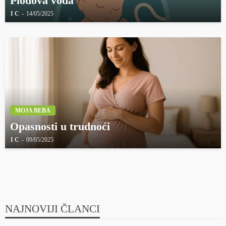
Plodova voda
I C
14/05/2025
MOJA BEBA
Opasnosti u trudnoći
I C
09/05/2025
NAJNOVIJI ČLANCI