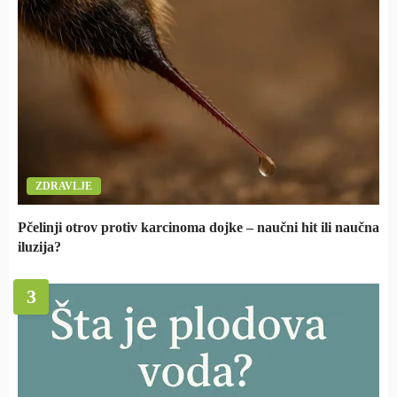
ZDRAVLJE
Pčelinji otrov protiv karcinoma dojke – naučni hit ili naučna
iluzija?
3