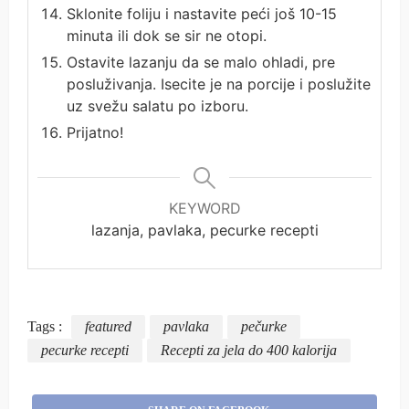
Sklonite foliju i nastavite peći još 10-15
minuta ili dok se sir ne otopi.
Ostavite lazanju da se malo ohladi, pre
posluživanja. Isecite je na porcije i poslužite
uz svežu salatu po izboru.
Prijatno!
KEYWORD
lazanja, pavlaka, pecurke recepti
Tags :
featured
pavlaka
pečurke
pecurke recepti
Recepti za jela do 400 kalorija