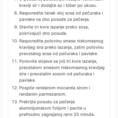
kravlji sir i dodajte so i biber po ukusu.
Rasporedite tanak sloj sosa od pečuraka i
pavlake na dno posude za pečenje.
Stavite tri kore lazanje preko sosa,
pokrivajući dno posude.
Rasporedite polovinu smese niskomasnog
kravljeg sira preko lazanja, zatim polovinu
preostalog sosa od pečuraka i pavlake.
Ponovite slojeve sa još tri kore lazanje,
preostalom smesom niskomasnog kravljeg
sira i preostalim sosom od pečuraka i
pavlake.
Pospite rendanom mocarela sirom i
rendanim parmezanom.
Prekrijte posudu za pečenje
aluminijumskom folijom i pecite u
prethodno zagrejanoj rerni 25 minuta.