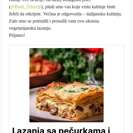
(
@Budi_Zdraviji
), pitali smo vas koju vrstu kuhinje biste
želeli da otkrijete. Većina je odgovorila – italijansku kuhinju.
Zato smo se potrudili i pronašli vam ovu ukusnu
vegetarijansku lazanju.
Prijatno!
Lazanja sa pečurkama i