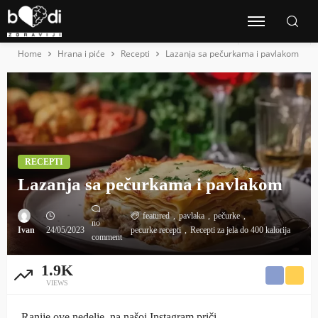
Home
Hrana i piće
Recepti
Lazanja sa pečurkama i pavlakom
RECEPTI
Lazanja sa pečurkama i pavlakom
featured
pavlaka
pečurke
no
Ivan
24/05/2023
pecurke recepti
Recepti za jela do 400 kalorija
comment
1.9K
VIEWS
Ranije ove nedelje, na našoj Instagram priči