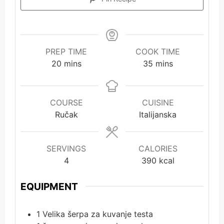
PREP TIME
COOK TIME
minutes
minutes
20
mins
35
mins
COURSE
CUISINE
Ručak
Italijanska
SERVINGS
CALORIES
4
390
kcal
EQUIPMENT
1 Velika šerpa
za kuvanje testa