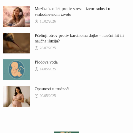
Muzika kao lek protiv stresa i izvor radosti u
svakodnevnom životu
15/02/2026
Pčelinji otrov protiv karcinoma dojke – naučni hit ili
naučna iluzija?
28/07/2025
Plodova voda
14/05/2025
Opasnosti u trudnoći
09/05/2025