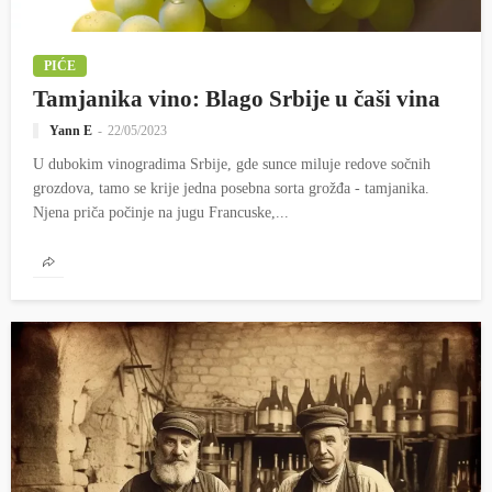
PIĆE
Tamjanika vino: Blago Srbije u čaši vina
Yann E
22/05/2023
U dubokim vinogradima Srbije, gde sunce miluje redove sočnih
grozdova, tamo se krije jedna posebna sorta grožđa - tamjanika.
Njena priča počinje na jugu Francuske,...