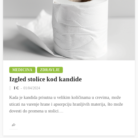
MEDICINA
ZDRAVLJE
Izgled stolice kod kandide
I C
01/04/2024
Kada je kandida prisutna u velikim količinama u crevima, može
uticati na varenje hrane i apsorpciju hranljivih materija, što može
dovesti do promena u stolici....