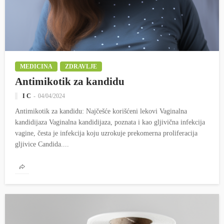
MEDICINA
ZDRAVLJE
Antimikotik za kandidu
I C
04/04/2024
Antimikotik za kandidu: Najčešće korišćeni lekovi Vaginalna
kandidijaza Vaginalna kandidijaza, poznata i kao gljivična infekcija
vagine, česta je infekcija koju uzrokuje prekomerna proliferacija
gljivice Candida....