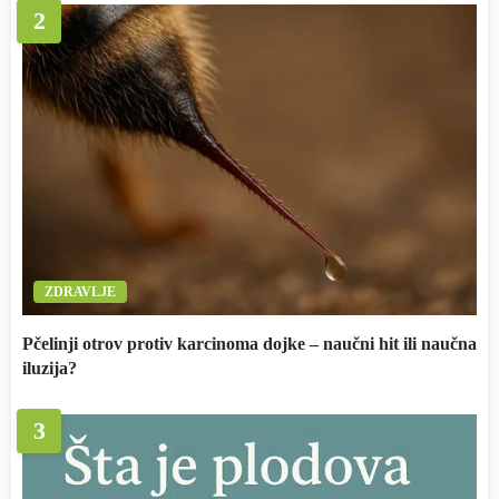
2
ZDRAVLJE
Pčelinji otrov protiv karcinoma dojke – naučni hit ili naučna
iluzija?
3