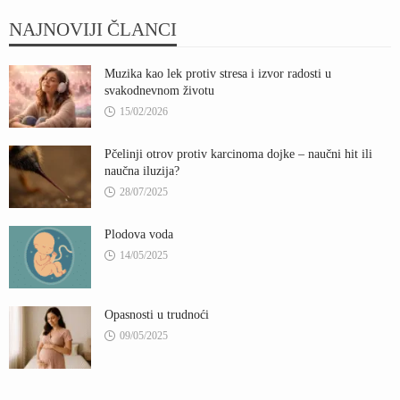
NAJNOVIJI ČLANCI
Muzika kao lek protiv stresa i izvor radosti u
svakodnevnom životu
15/02/2026
Pčelinji otrov protiv karcinoma dojke – naučni hit ili
naučna iluzija?
28/07/2025
Plodova voda
14/05/2025
Opasnosti u trudnoći
09/05/2025