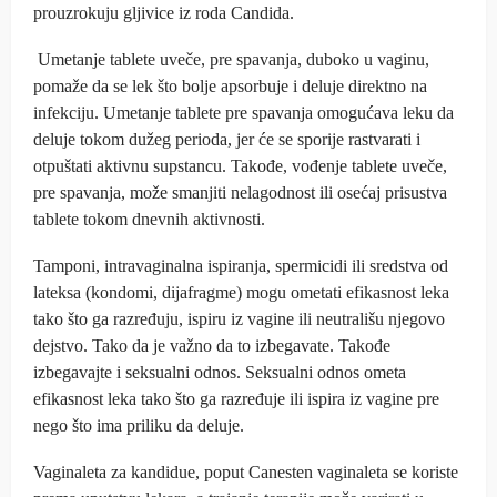
prouzrokuju gljivice iz roda Candida.
Umetanje tablete uveče, pre spavanja, duboko u vaginu,
pomaže da se lek što bolje apsorbuje i deluje direktno na
infekciju. Umetanje tablete pre spavanja omogućava leku da
deluje tokom dužeg perioda, jer će se sporije rastvarati i
otpuštati aktivnu supstancu. Takođe, vođenje tablete uveče,
pre spavanja, može smanjiti nelagodnost ili osećaj prisustva
tablete tokom dnevnih aktivnosti.
Tamponi, intravaginalna ispiranja, spermicidi ili sredstva od
lateksa (kondomi, dijafragme) mogu ometati efikasnost leka
tako što ga razređuju, ispiru iz vagine ili neutrališu njegovo
dejstvo. Tako da je važno da to izbegavate. Takođe
izbegavajte i seksualni odnos. Seksualni odnos ometa
efikasnost leka tako što ga razređuje ili ispira iz vagine pre
nego što ima priliku da deluje.
Vaginaleta za kandidue, poput Canesten vaginaleta se koriste