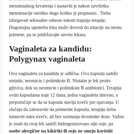
menstrualnog krvarenja i nastaviti je nakon završetka
menstruacije onoliko dugo koliko je propisano. Treba
izbegavati seksualne odnose tokom trajanja terapije.
Dugotrajna upotreba leka može dovesti do iritacije na mestu
primene, pa se pridržavajte savetu lekara.
Vaginaleta za kandidu:
Polygynax vaginaleta
Ova vaginaleta za kandidu je odlična. Ova kapsula sadrže
nistatin, neomicin i polimiksin B. Nistatin je lek protiv
gljivica, dok su neomicin i polimiksin B antibiotici. Terapija
ovim kapsulama traje 12 dana, jedna vaginaleta dnevno, a
preporučuje se da se kapsula stavlja uveče pre spavanja. U
slučaju da zaboravite da primenite kapsulu, terapiju treba
nastaviti sutra uveče, ali bez uzimanja dvostruke doze. Važno
je znati da ovaj lek sadrži hidrogenizovano ulje soje, pa
osobe alergične na kikiriki ili soju ne smeju koristiti