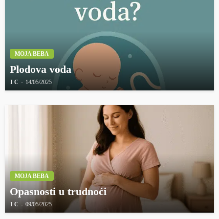
MOJA BEBA
Plodova voda
I C
14/05/2025
MOJA BEBA
Opasnosti u trudnoći
I C
09/05/2025