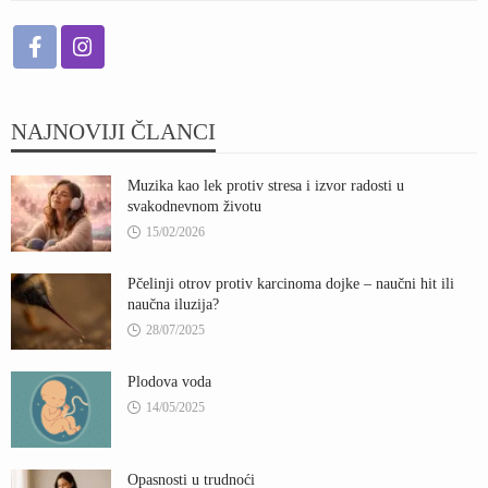
NAJNOVIJI ČLANCI
Muzika kao lek protiv stresa i izvor radosti u
svakodnevnom životu
15/02/2026
Pčelinji otrov protiv karcinoma dojke – naučni hit ili
naučna iluzija?
28/07/2025
Plodova voda
14/05/2025
Opasnosti u trudnoći