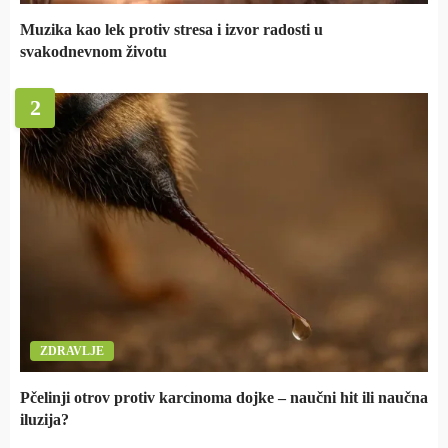
Muzika kao lek protiv stresa i izvor radosti u
svakodnevnom životu
2
ZDRAVLJE
Pčelinji otrov protiv karcinoma dojke – naučni hit ili naučna
iluzija?