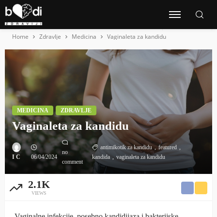
Home
Zdravlje
Medicina
Vaginaleta za kandidu
MEDICINA
ZDRAVLJE
Vaginaleta za kandidu
antimikotik za kandidu
featured
no
I C
06/04/2024
kandida
vaginaleta za kandidu
comment
2.1K
VIEWS
Vaginalne infekcije, posebno kandidijaza i bakterijske