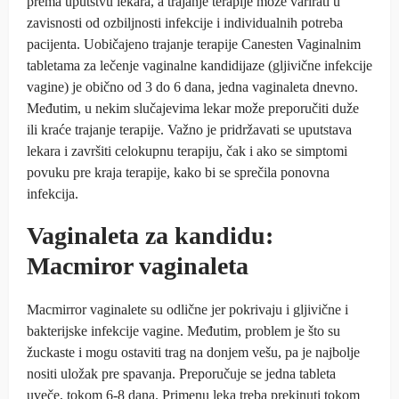
prema uputstvu lekara, a trajanje terapije može varirati u
zavisnosti od ozbiljnosti infekcije i individualnih potreba
pacijenta. Uobičajeno trajanje terapije Canesten Vaginalnim
tabletama za lečenje vaginalne kandidijaze (gljivične infekcije
vagine) je obično od 3 do 6 dana, jedna vaginaleta dnevno.
Međutim, u nekim slučajevima lekar može preporučiti duže
ili kraće trajanje terapije. Važno je pridržavati se uputstava
lekara i završiti celokupnu terapiju, čak i ako se simptomi
povuku pre kraja terapije, kako bi se sprečila ponovna
infekcija.
Vaginaleta za kandidu:
Macmiror vaginaleta
Macmirror vaginalete su odlične jer pokrivaju i gljivične i
bakterijske infekcije vagine. Međutim, problem je što su
žuckaste i mogu ostaviti trag na donjem vešu, pa je najbolje
nositi uložak pre spavanja. Preporučuje se jedna tableta
uveče, tokom 6-8 dana. Primenu leka treba prekinuti tokom