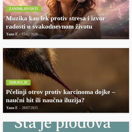
ZANIMLJIVOSTI
Muzika kao lek protiv stresa i izvor
radosti u svakodnevnom životu
Yann E
15/02/2026
ZDRAVLJE
Pčelinji otrov protiv karcinoma dojke –
naučni hit ili naučna iluzija?
Yann E
28/07/2025