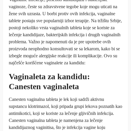
vaginoze, česte su zdravstvene tegobe koje mogu uticati na
žene svih uzrasta. U borbi protiv ovih infekcija, vaginalne
tablete postaju sve popularniji izbor terapije. Na tržištu Srbije,
postoji nekoliko vrsta vaginalnih tableta koje se koriste za
lečenje kandidijaze, bakterijskih infekcija i drugih vaginalnih
problema. Važno je napomenuti da je pre upotrebe ovih
proizvoda neophodno konsultovati se sa lekarom, kako bi se
izbegle moguće alergijske reakcije ili komplikacije. Ovo su
najčešće korišćene vaginalete za kandidu:
Vaginaleta za kandidu:
Canesten vaginaleta
Canesten vaginalna tableta je lek koji sadrži aktivnu
supstancu klotrimazol, koji pripada grupi lekova poznatih kao
antimikotici, koji se koriste za lečenje gljivičnih infekcija.
Canesten vaginalna tableta je namenjena za lečenje
kandidijaznog vaginitisa, što je infekcija vagine koju