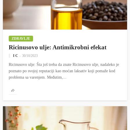
ZDRAVLJE
Ricinusovo ulje: Antimikrobni efekat
I C
30/10/2023
Ricinusovo ulje: Šta još treba da znate Ricinusovo ulje, nadaleko je
poznato po svojoj reputaciji kao moćan laksativ koji pomaže kod
problema sa varenjem. Međutim,...