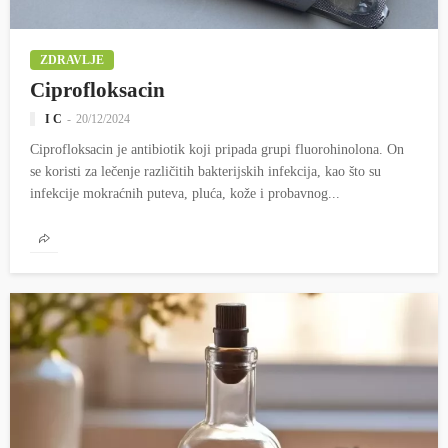
ZDRAVLJE
Ciprofloksacin
I C
20/12/2024
Ciprofloksacin je antibiotik koji pripada grupi fluorohinolona. On
se koristi za lečenje različitih bakterijskih infekcija, kao što su
infekcije mokraćnih puteva, pluća, kože i probavnog...