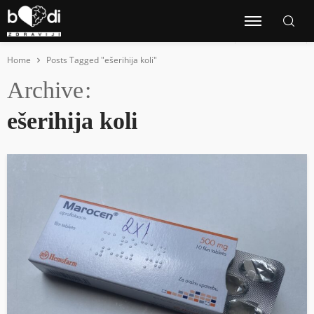
Home
Posts Tagged "ešerihija koli"
Archive
ešerihija koli