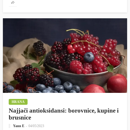
HRANA
Najjači antioksidansi: borovnice, kupine i
brusnice
Yann E
04/05/2023