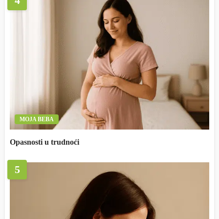
4
MOJA BEBA
Opasnosti u trudnoći
5