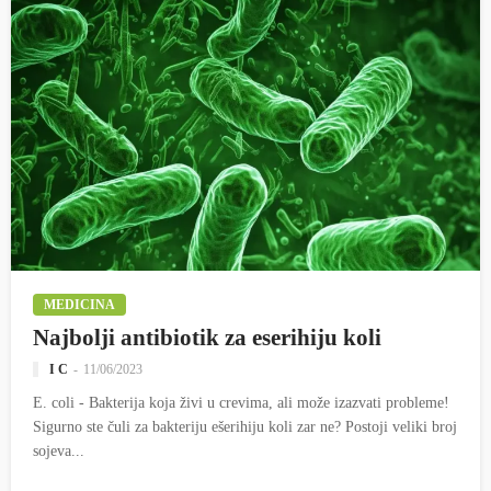
MEDICINA
Najbolji antibiotik za eserihiju koli
I C
11/06/2023
E. coli - Bakterija koja živi u crevima, ali može izazvati probleme!
Sigurno ste čuli za bakteriju ešerihiju koli zar ne? Postoji veliki broj
sojeva...