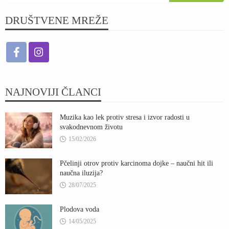
DRUŠTVENE MREŽE
NAJNOVIJI ČLANCI
Muzika kao lek protiv stresa i izvor radosti u
svakodnevnom životu
15/02/2026
Pčelinji otrov protiv karcinoma dojke – naučni hit ili
naučna iluzija?
28/07/2025
Plodova voda
14/05/2025