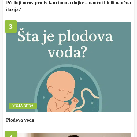
Pčelinji otrov protiv karcinoma dojke – naučni hit ili naučna
iluzija?
3
MOJA BEBA
Plodova voda