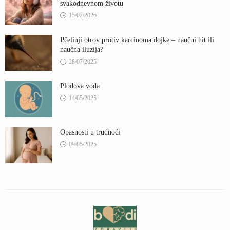
svakodnevnom životu
15/02/2026
Pčelinji otrov protiv karcinoma dojke – naučni hit ili
naučna iluzija?
28/07/2025
Plodova voda
14/05/2025
Opasnosti u trudnoći
09/05/2025