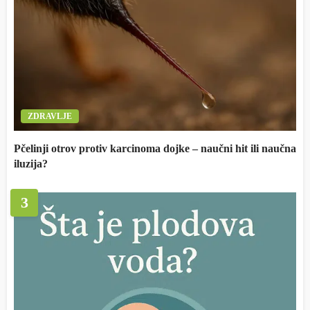
ZDRAVLJE
Pčelinji otrov protiv karcinoma dojke – naučni hit ili naučna
iluzija?
3