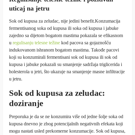
uticaj na jetru
Sok od kupusa za zeludac, nije jedini benefit.Konzumacija
fermentisanog soka od kupusa ili soka od kupusa i jabuke
zajedno sa dijetom bogatom mastima pokazala se efikasnom
u
regulisanju telesne težine
kod pacova sa gojaznošću
indukovanom ishranom bogatom mastima. Takođe pacovi
koji su konzumirali fermentisani sok od kupusa ili sok od
kupusa i jabuke pokazali su smanjenje sadržaja triglicerida i
holesterola u jetri, što ukazuje na smanjenje masne infiltracije
u jetru.
Sok od kupusa za zeludac:
doziranje
Preporuka je da se ne konzumira više od jedne šolje soka od
kupusa dnevno je zbog potencijalnih negativnih efekata koji
mogu nastati usled prekomerne konzumacije. Sok od kupusa,