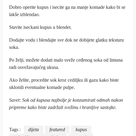
Dobro operite kupus i isecite ga na manje komade kako bi se
lakše izblendao.
Stavite iseckani kupus u blender.
Dodajte vodu i blendajte sve dok ne dobijete glatku teksturu
soka.
Po želji, možete dodati malo sveže ceđenog soka od limuna
radi osvežavajućeg ukusa.
Ako želite, procedite sok kroz cediljku ili gazu kako biste
uklonili eventualne komade pulpe.
Savet: Sok od kupusa najbolje je konzumirati odmah nakon
pripreme kako biste zadržali svežinu i hranljive sastojke.
Tags :
dijeta
featured
kupus