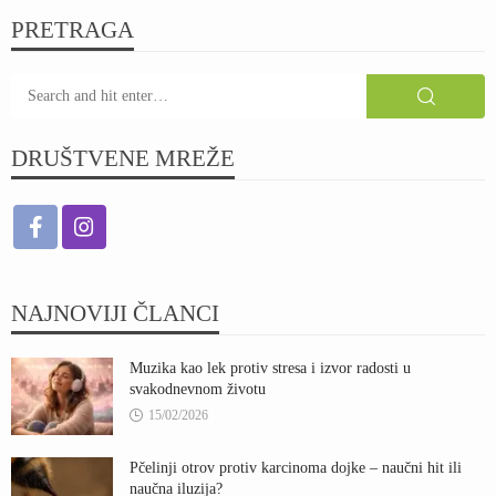
PRETRAGA
DRUŠTVENE MREŽE
NAJNOVIJI ČLANCI
Muzika kao lek protiv stresa i izvor radosti u
svakodnevnom životu
15/02/2026
Pčelinji otrov protiv karcinoma dojke – naučni hit ili
naučna iluzija?