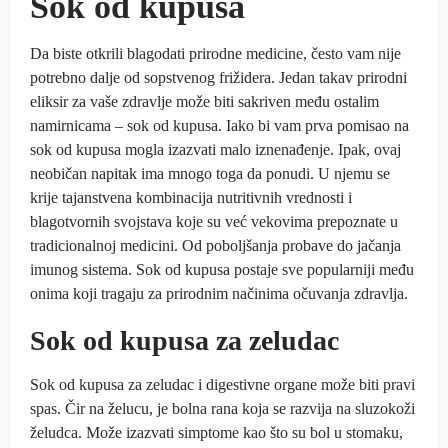
Sok od kupusa
Da biste otkrili blagodati prirodne medicine, često vam nije
potrebno dalje od sopstvenog frižidera. Jedan takav prirodni
eliksir za vaše zdravlje može biti sakriven među ostalim
namirnicama – sok od kupusa. Iako bi vam prva pomisao na
sok od kupusa mogla izazvati malo iznenađenje. Ipak, ovaj
neobičan napitak ima mnogo toga da ponudi. U njemu se
krije tajanstvena kombinacija nutritivnih vrednosti i
blagotvornih svojstava koje su već vekovima prepoznate u
tradicionalnoj medicini. Od poboljšanja probave do jačanja
imunog sistema. Sok od kupusa postaje sve popularniji među
onima koji tragaju za prirodnim načinima očuvanja zdravlja.
Sok od kupusa za zeludac
Sok od kupusa za zeludac i digestivne organe može biti pravi
spas. Čir na želucu, je bolna rana koja se razvija na sluzokoži
želudca. Može izazvati simptome kao što su bol u stomaku,