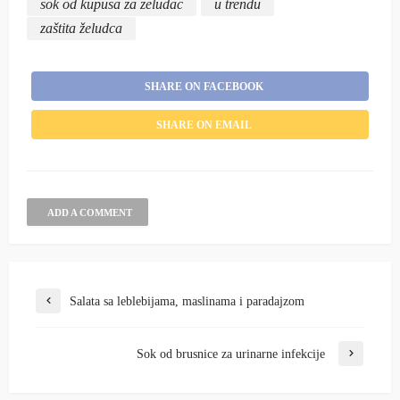
sok od kupusa za zeludac
u trendu
zaštita želudca
SHARE ON FACEBOOK
SHARE ON EMAIL
ADD A COMMENT
Salata sa leblebijama, maslinama i paradajzom
Sok od brusnice za urinarne infekcije