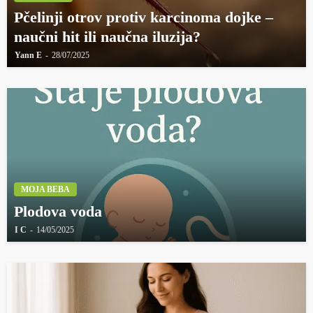
Pčelinji otrov protiv karcinoma dojke –
naučni hit ili naučna iluzija?
Yann E
28/07/2025
MOJA BEBA
Plodova voda
I C
14/05/2025