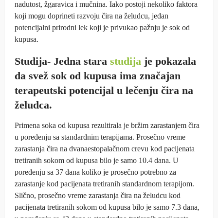
nadutost, žgaravica i mučnina. Iako postoji nekoliko faktora
koji mogu doprineti razvoju čira na želudcu, jedan
potencijalni prirodni lek koji je privukao pažnju je sok od
kupusa.
Studija- Jedna stara
studija
je pokazala
da svež sok od kupusa ima značajan
terapeutski potencijal u lečenju čira na
želudca.
Primena soka od kupusa rezultirala je bržim zarastanjem čira
u poređenju sa standardnim terapijama. Prosečno vreme
zarastanja čira na dvanaestopalačnom crevu kod pacijenata
tretiranih sokom od kupusa bilo je samo 10.4 dana. U
poređenju sa 37 dana koliko je prosečno potrebno za
zarastanje kod pacijenata tretiranih standardnom terapijom.
Slično, prosečno vreme zarastanja čira na želudcu kod
pacijenata tretiranih sokom od kupusa bilo je samo 7.3 dana,