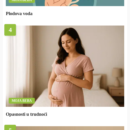
MOJA BEBA
Plodova voda
4
MOJA BEBA
Opasnosti u trudnoći