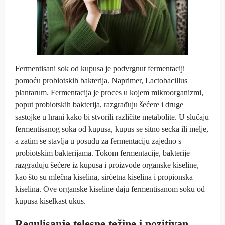
Fermentisani sok od kupusa je podvrgnut fermentaciji
pomoću probiotskih bakterija. Naprimer, Lactobacillus
plantarum. Fermentacija je proces u kojem mikroorganizmi,
poput probiotskih bakterija, razgrađuju šećere i druge
sastojke u hrani kako bi stvorili različite metabolite. U slučaju
fermentisanog soka od kupusa, kupus se sitno secka ili melje,
a zatim se stavlja u posudu za fermentaciju zajedno s
probiotskim bakterijama. Tokom fermentacije, bakterije
razgrađuju šećere iz kupusa i proizvode organske kiseline,
kao što su mlečna kiselina, sirćetna kiselina i propionska
kiselina. Ove organske kiseline daju fermentisanom soku od
kupusa kiselkast ukus.
Regulisanje telesne težine i pozitivan