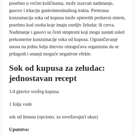
posebno u većim količinama, može izazvati nadimanje,
gasove i iritaciju gastrointestinalnog trakta. Preterana
konzumacija soka od kupusa može opteretiti probavni sistem,
posebno kod osoba koje imaju osetljiv želudac ili creva.
Nadimanje i gasovi su česti simptomi koji mogu nastati usled
prekomerne konzumacije soka od kupusa. Ograničavanje
unosa na jednu šolju dnevno omogućava organizmu da se
prilagodi i smanji moguće negativne efekte.
Sok od kupusa za zeludac:
jednostavan recept
1/4 glavice svežeg kupusa
1 šolja vode
sok od limuna (opciono, za osvežavajući ukus)
Uputstvo: