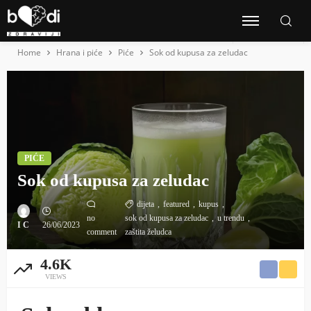
Home
Hrana i piće
Piće
Sok od kupusa za zeludac
PIĆE
Sok od kupusa za zeludac
dijeta
featured
kupus
no
sok od kupusa za zeludac
u trendu
I C
26/06/2023
comment
zaštita želudca
4.6K
VIEWS