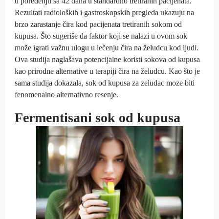
u poređenju sa 42 dana u standardno tretiranih pacijenata.
Rezultati radioloških i gastroskopskih pregleda ukazuju na
brzo zarastanje čira kod pacijenata tretiranih sokom od
kupusa. Što sugeriše da faktor koji se nalazi u ovom sok
može igrati važnu ulogu u lečenju čira na želudcu kod ljudi.
Ova studija naglašava potencijalne koristi sokova od kupusa
kao prirodne alternative u terapiji čira na želudcu. Kao što je
sama studija dokazala, sok od kupusa za zeludac moze biti
fenomenalno alternativno resenje.
Fermentisani sok od kupusa