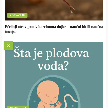
ZDRAVLJE
Pčelinji otrov protiv karcinoma dojke – naučni hit ili naučna
iluzija?
3