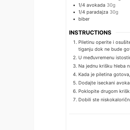
1/4
avokada
30g
1/4
paradajza
30g
biber
INSTRUCTIONS
Piletinu operite i osuši
tiganju dok ne bude go
U međuvremenu istostir
Na jednu krišku hleba na
Kada je piletina gotova,
Dodajte iseckani avokad
Poklopite drugom kriš
Dobili ste niskokaloričn