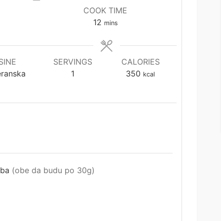
COOK TIME
minutes
12
mins
SINE
SERVINGS
CALORIES
eranska
1
350
kcal
leba
(obe da budu po 30g)