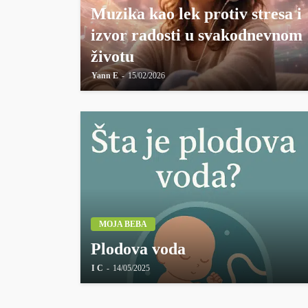
Muzika kao lek protiv stresa i
izvor radosti u svakodnevnom
životu
Yann E
15/02/2026
MOJA BEBA
Plodova voda
I C
14/05/2025