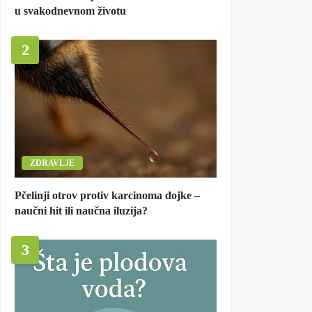
u svakodnevnom životu
2
ZDRAVLJE
Pčelinji otrov protiv karcinoma dojke –
naučni hit ili naučna iluzija?
3