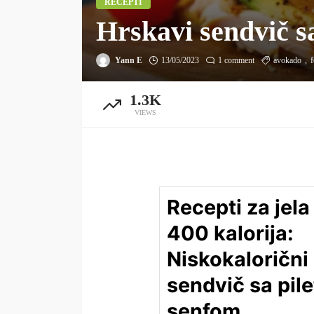
RECEPTI
Hrskavi sendvič s
Yann E
13/05/2023
1 comment
avokado
f
1.3K
VIEWS
Recepti za jela
400 kalorija:
Niskokalorični
sendvič sa pile
senfom