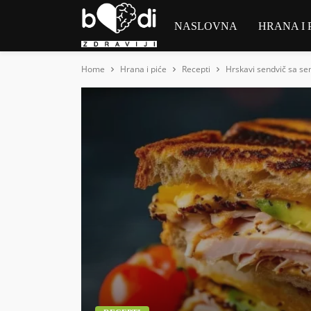
NASLOVNA
HRANA I 
Home
Hrana i piće
Recepti
Hrskavi sendvič sa se