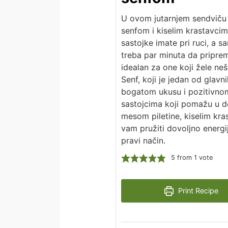
U ovom jutarnjem sendviču 
senfom i kiselim krastavcim
sastojke imate pri ruci, a 
treba par minuta da priprem
idealan za one koji žele neš
Senf, koji je jedan od glav
bogatom ukusu i pozitivnom 
sastojcima koji pomažu u de
mesom piletine, kiselim kra
vam pružiti dovoljno energi
pravi način.
5
from 1 vote
Print Recipe