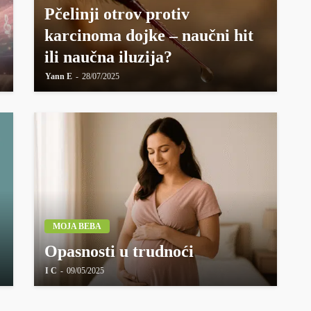
Pčelinji otrov protiv
karcinoma dojke – naučni hit
ili naučna iluzija?
Yann E
28/07/2025
MOJA BEBA
Opasnosti u trudnoći
I C
09/05/2025