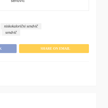
sendvic
niskokalorični sendvič
sendvič
K
SHARE ON EMAIL