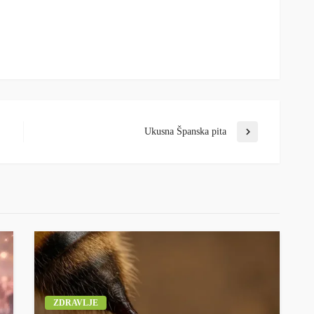
Ukusna Španska pita
ZDRAVLJE