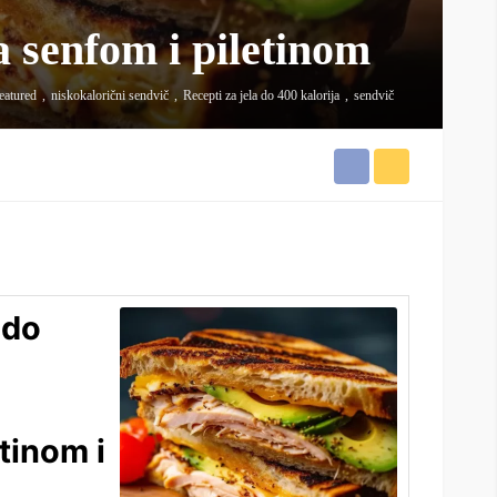
a senfom i piletinom
eatured
niskokalorični sendvič
Recepti za jela do 400 kalorija
sendvič
 do
tinom i