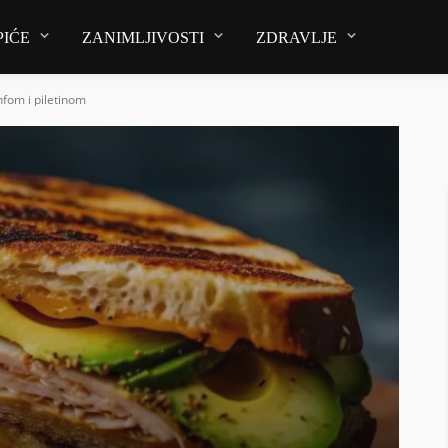
PIĆE
ZANIMLJIVOSTI
ZDRAVLJE
nfom i piletinom