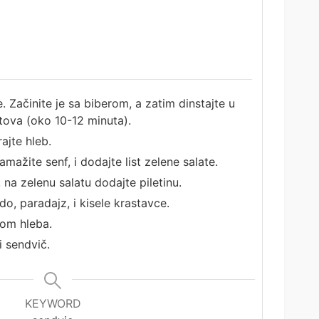
te. Začinite je sa biberom, a zatim dinstajte u
tova (oko 10-12 minuta).
ajte hleb.
mažite senf, i dodajte list zelene salate.
 na zelenu salatu dodajte piletinu.
o, paradajz, i kisele krastavce.
kom hleba.
i sendvič.
KEYWORD