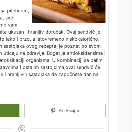
sa piletinom,
a, sve
samo vam
ite ukusan i hranljiv doručak. Ovaj sendvič je
to lako i brzo, a istovremeno niskokalorično.
nih sastojaka ovog recepta, je poznat po svom
uticaju na zdravlje. Bogat je antioksidansima i
toksikaciji organizma. U kombinaciji sa belim
stavcima i ostalim sastojcima,ovaj sendvič će
je i hranljivih sastojaka da započnete dan na
Pin Recipe