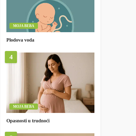
MOJA BEBA
Plodova voda
4
MOJA BEBA
Opasnosti u trudnoći