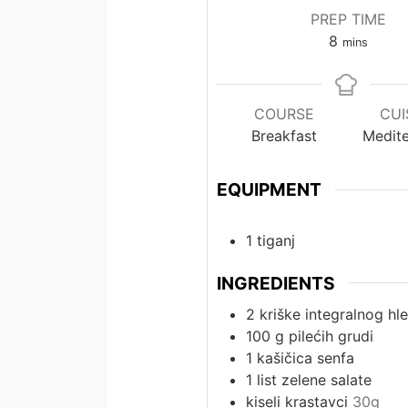
PREP TIME
minutes
8
mins
COURSE
CUI
Breakfast
Medit
EQUIPMENT
1 tiganj
INGREDIENTS
2
kriške integralnog h
100
g
pilećih grudi
1
kašičica senfa
1
list zelene salate
kiseli krastavci
30g