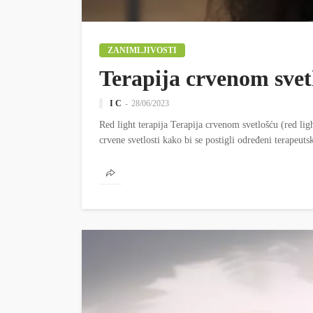
ZANIMLJIVOSTI
Terapija crvenom svet
I C
28/06/2023
Red light terapija Terapija crvenom svetlošću (red ligh
crvene svetlosti kako bi se postigli određeni terapeutsk