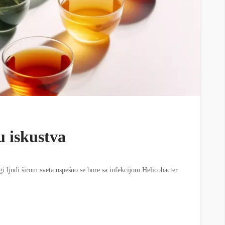
u iskustva
gi ljudi širom sveta uspešno se bore sa infekcijom Helicobacter