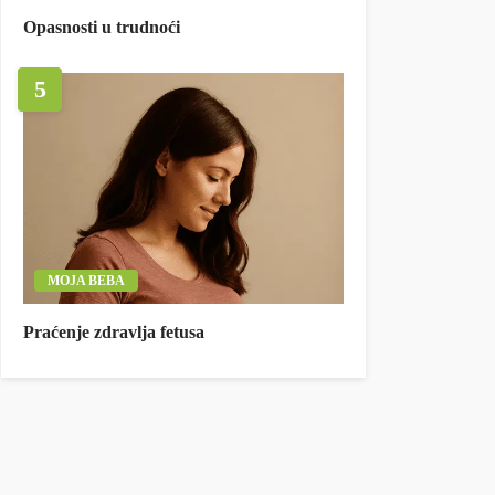
Opasnosti u trudnoći
5
MOJA BEBA
Praćenje zdravlja fetusa