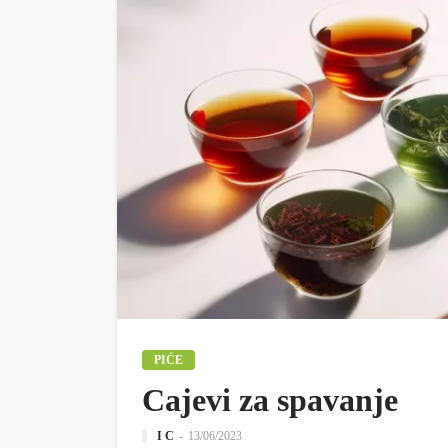
PIĆE
Cajevi za spavanje
I C
13/06/2023