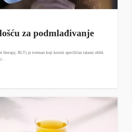
lošću za podmlađivanje
t therapy, RLT) je tretman koji koristi specifičan talasni oblik
i...