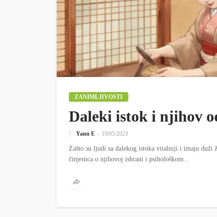
ZANIMLJIVOSTI
Daleki istok i njihov
Yann E
19/05/2023
Zašto su ljudi sa dalekog istoka vitalniji i imaju duži
činjenica o njihovoj ishrani i psihološkom...