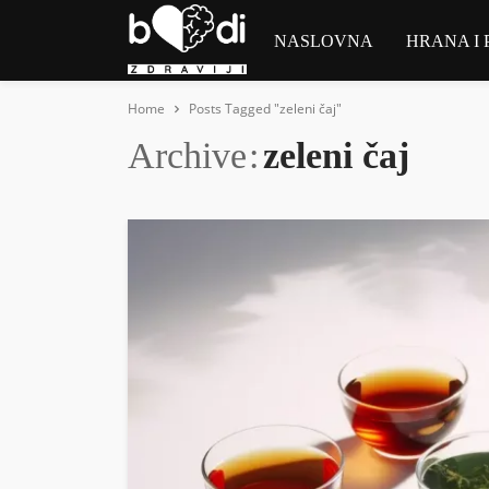
NASLOVNA
HRANA I 
Home
Posts Tagged "zeleni čaj"
Archive
zeleni čaj