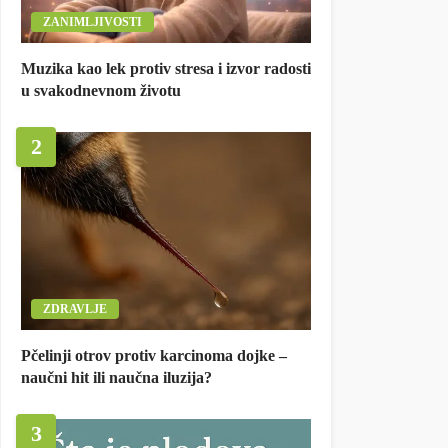
ZANIMLJIVOSTI
Muzika kao lek protiv stresa i izvor radosti
u svakodnevnom životu
2
ZDRAVLJE
Pčelinji otrov protiv karcinoma dojke –
naučni hit ili naučna iluzija?
3