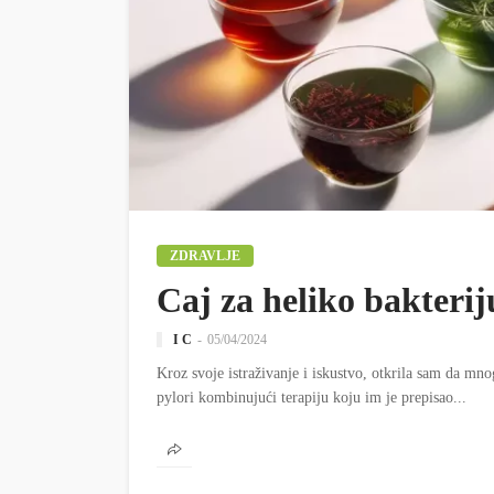
ZDRAVLJE
Caj za heliko bakterij
I C
05/04/2024
Kroz svoje istraživanje i iskustvo, otkrila sam da mno
pylori kombinujući terapiju koju im je prepisao...