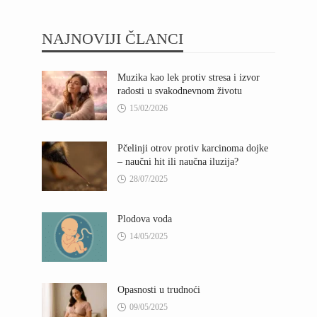
NAJNOVIJI ČLANCI
Muzika kao lek protiv stresa i izvor
radosti u svakodnevnom životu
15/02/2026
Pčelinji otrov protiv karcinoma dojke
– naučni hit ili naučna iluzija?
28/07/2025
Plodova voda
14/05/2025
Opasnosti u trudnoći
09/05/2025