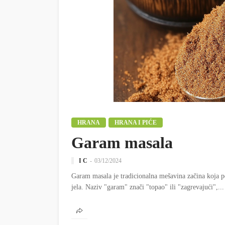
HRANA
HRANA I PIĆE
Garam masala
I C
03/12/2024
Garam masala je tradicionalna mešavina začina koja pot
jela. Naziv "garam" znači "topao" ili "zagrevajući",...