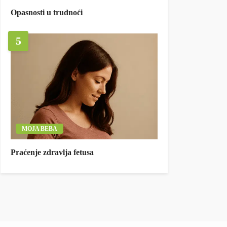
Opasnosti u trudnoći
5
MOJA BEBA
Praćenje zdravlja fetusa