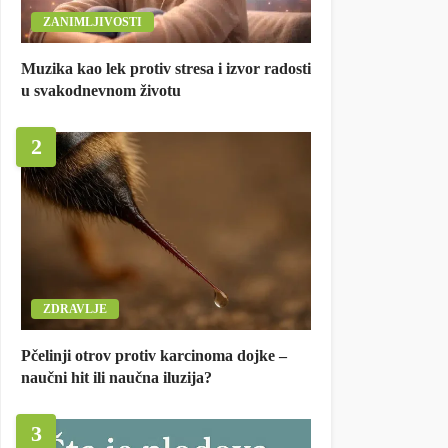
ZANIMLJIVOSTI
Muzika kao lek protiv stresa i izvor radosti
u svakodnevnom životu
2
ZDRAVLJE
Pčelinji otrov protiv karcinoma dojke –
naučni hit ili naučna iluzija?
3