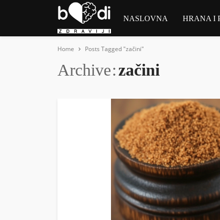
NASLOVNA
HRANA I 
Home
Posts Tagged "začini"
Archive
začini