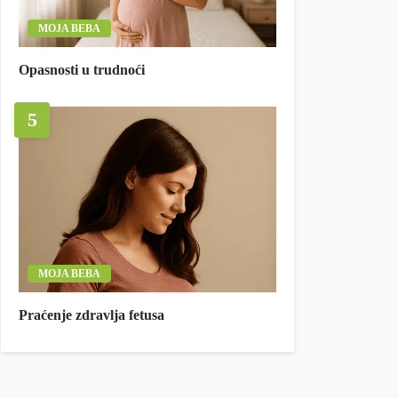
MOJA BEBA
Opasnosti u trudnoći
5
MOJA BEBA
Praćenje zdravlja fetusa