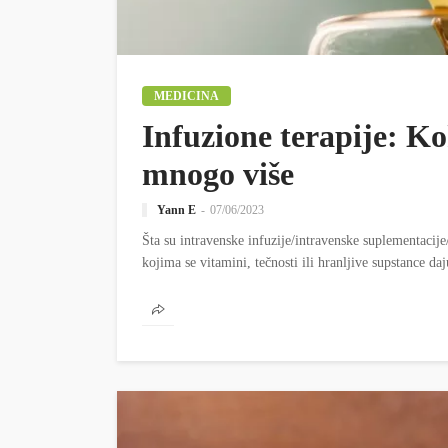
MEDICINA
Infuzione terapije: Kok
mnogo više
Yann E
07/06/2023
Šta su intravenske infuzije/intravenske suplementacije
kojima se vitamini, tečnosti ili hranljive supstance d