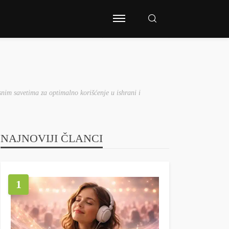
snim savetima za optimalno korišćenje u ishrani i
NAJNOVIJI ČLANCI
1