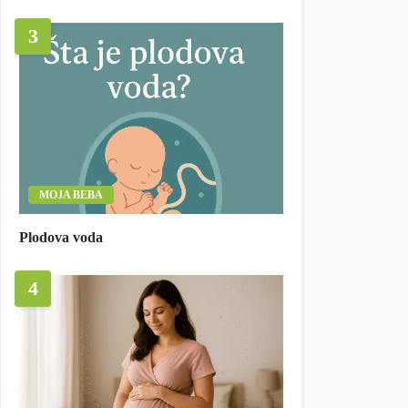
3
MOJA BEBA
Plodova voda
4