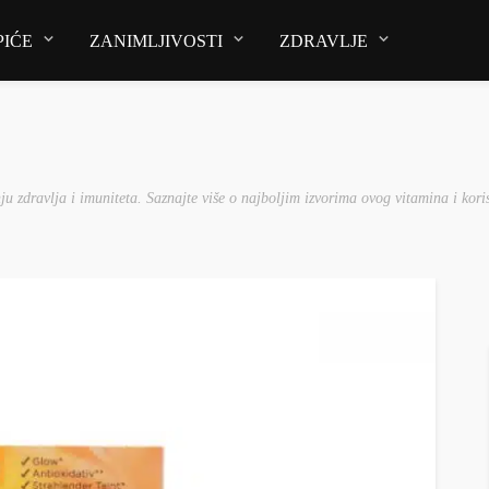
PIĆE
ZANIMLJIVOSTI
ZDRAVLJE
ju zdravlja i imuniteta. Saznajte više o najboljim izvorima ovog vitamina i kori