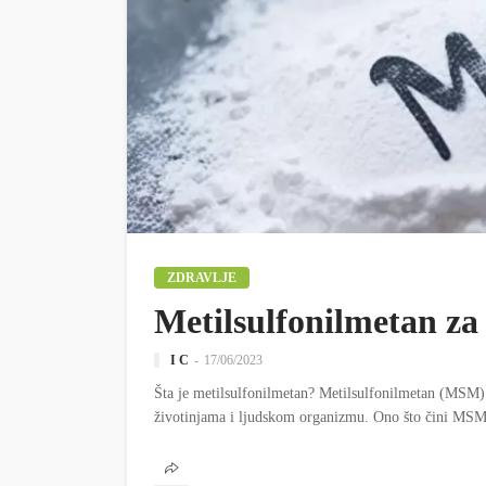
ZDRAVLJE
Metilsulfonilmetan z
I C
17/06/2023
Šta je metilsulfonilmetan? Metilsulfonilmetan (MSM) j
životinjama i ljudskom organizmu. Ono što čini MSM 