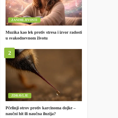
ZANIMLJIVOSTI
Muzika kao lek protiv stresa i izvor radosti
u svakodnevnom životu
2
ZDRAVLJE
Pčelinji otrov protiv karcinoma dojke –
naučni hit ili naučna iluzija?