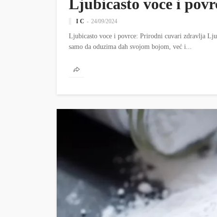
Ljubicasto voce i povr
I C
24/09/2024
Ljubicasto voce i povrce: Prirodni cuvari zdravlja Ljub
samo da oduzima dah svojom bojom, već i...