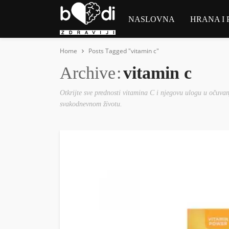
NASLOVNA
HRANA I 
Home
Posts Tagged "vitamin c"
Archive
vitamin c
Otkrijte sve prednosti vitamina C i njegovu ulogu u očuvan
svakodnevnom životu.