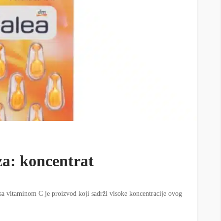
za: koncentrat
sa vitaminom C je proizvod koji sadrži visoke koncentracije ovog