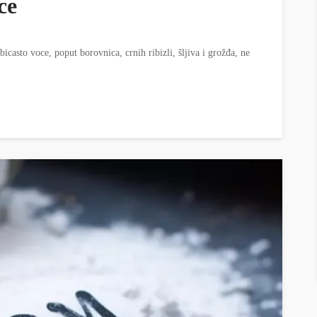
ce
icasto voce, poput borovnica, crnih ribizli, šljiva i grožđa, ne