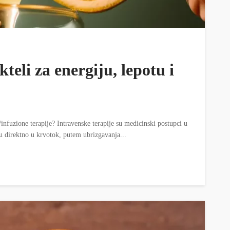
teli za energiju, lepotu i
/infuzione terapije? Intravenske terapije su medicinski postupci u
aju direktno u krvotok, putem ubrizgavanja...