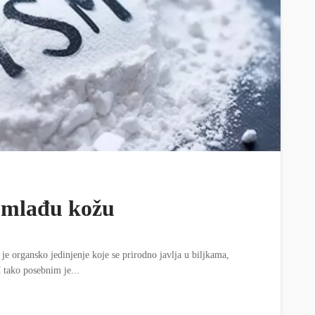
a mlađu kožu
e organsko jedinjenje koje se prirodno javlja u biljkama,
tako posebnim je...