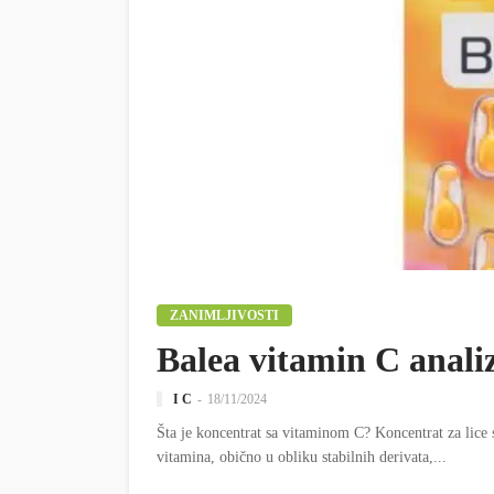
ZANIMLJIVOSTI
Balea vitamin C anali
I C
18/11/2024
Šta je koncentrat sa vitaminom C? Koncentrat za lice 
vitamina, obično u obliku stabilnih derivata,...