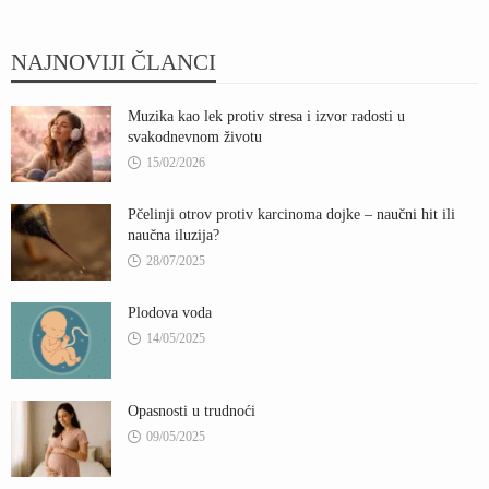
NAJNOVIJI ČLANCI
Muzika kao lek protiv stresa i izvor radosti u
svakodnevnom životu
15/02/2026
Pčelinji otrov protiv karcinoma dojke – naučni hit ili
naučna iluzija?
28/07/2025
Plodova voda
14/05/2025
Opasnosti u trudnoći
09/05/2025