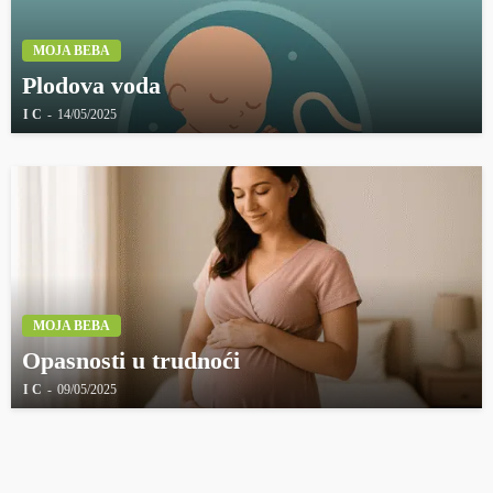
MOJA BEBA
Plodova voda
I C
14/05/2025
MOJA BEBA
Opasnosti u trudnoći
I C
09/05/2025