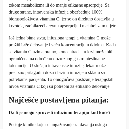
tokom metabolizma ili do manje efikasne apsorpcije. Sa
druge strane, intravenska infuzija obezbeđuje 100%
bioraspoloživost vitamina C, jer se on direktno dostavlja u
krvotok, zaobilazeći crevnu apsorpciju i metabolizam u jetri.
Još jedna bitna stvar, infuziona terapija vitamina C može
pružiti brže delovanje i veću koncentraciju u tkivima. Kada
se vitamin C uzima oralno, koncentracija u krvi može biti
ograničena na određenu dozu zbog gastrointestinalne
tolerancije. U slučaju intravenske infuzije, lekar može
precizno prilagoditi dozu i brzinu infuzije u skladu sa
potrebama pacijenta. To omogućava postizanje terapijskih
nivoa vitamina C koji su potrebni za efikasno delovanje.
Najčešće postavljena pitanja:
Da li je mogu sprovesti infuzionu terapiju kod kuće?
Postoje klinike koje su angažovanje za davanja usluga