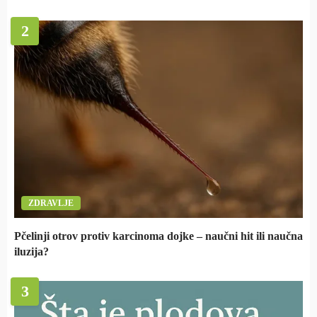
2
ZDRAVLJE
Pčelinji otrov protiv karcinoma dojke – naučni hit ili naučna
iluzija?
3