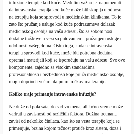
infuzione terapije kod kuće. Međutim važno je napomenuti
da intravenska terapija kod kuće može biti skuplja u odnosu
na terapiju koja se sprovodi u medicinskim klinikama. To je
zato što pružanje usluge kod kuće podrazumeva dolazak
medicinskog osoblja na vašu adresu, što sa sobom nosi
dodatne troškove u vezi sa putovanjem i pružanjem usluge u
udobnosti vašeg doma. Osim toga, kada se intravenska
terapija sprovodi kod kuće, može biti potrebna dodatna
oprema i materijali koji se isporučuju na vašu adresu. Sve ove
komponente, zajedno sa visokim standardima
profesionalnosti i bezbednosti koje pruža medicinsko osoblje,
mogu doprineti većim ukupnim troškovima terapije.
Koliko traje primanje intravenske infuzije?
Ne duže od pola sata, do sad vremena, ali tačno vreme može
varirati u zavisnosti od različitih faktora. Dužina tretmana
zavisi od nekoliko činilaca, kao što su vrsta terapije koja se
primenjuje, brzina kojom tečnost protiče kroz sistem, doza i