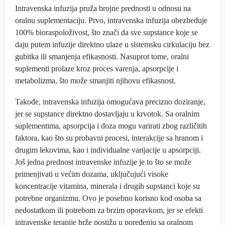
Intravenska infuzija pruža brojne prednosti u odnosu na
oralnu suplementaciju. Prvo, intravenska infuzija obezbeđuje
100% bioraspoloživost, što znači da sve supstance koje se
daju putem infuzije direktno ulaze u sistemsku cirkulaciju bez
gubitka ili smanjenja efikasnosti. Nasuprot tome, oralni
suplementi prolaze kroz proces varenja, apsorpcije i
metabolizma, što može smanjiti njihovu efikasnost.
Takođe, intravenska infuzija omogućava precizno doziranje,
jer se supstance direktno dostavljaju u krvotok. Sa oralnim
suplementima, apsorpcija i doza mogu varirati zbog različitih
faktora, kao što su probavni procesi, interakcije sa hranom i
drugim lekovima, kao i individualne varijacije u apsorpciji.
Još jedna prednost intravenske infuzije je to što se može
primenjivati u većim dozama, uključujući visoke
koncentracije vitamina, minerala i drugih supstanci koje su
potrebne organizmu. Ovo je posebno korisno kod osoba sa
nedostatkom ili potrebom za brzim oporavkom, jer se efekti
intravenske terapije brže postižu u poređenju sa oralnom