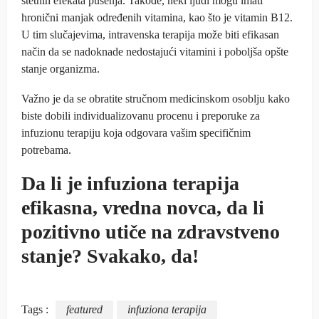
štetnih efekata pušenja. Takođe, neki ljudi mogu imati
hronični manjak određenih vitamina, kao što je vitamin B12.
U tim slučajevima, intravenska terapija može biti efikasan
način da se nadoknade nedostajući vitamini i poboljša opšte
stanje organizma.
Važno je da se obratite stručnom medicinskom osoblju kako
biste dobili individualizovanu procenu i preporuke za
infuzionu terapiju koja odgovara vašim specifičnim
potrebama.
Da li je infuziona terapija
efikasna, vredna novca, da li
pozitivno utiče na zdravstveno
stanje? Svakako, da!
Tags :
featured
infuziona terapija