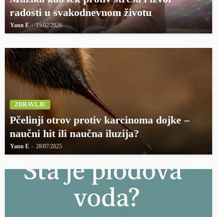
radosti u svakodnevnom životu
Yann E
15/02/2026
ZDRAVLJE
Pčelinji otrov protiv karcinoma dojke –
naučni hit ili naučna iluzija?
Yann E
28/07/2025