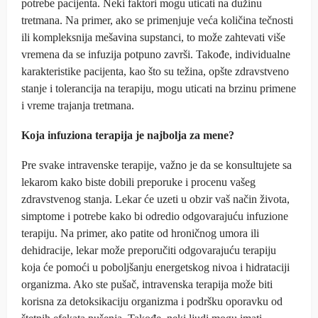
potrebe pacijenta. Neki faktori mogu uticati na dužinu
tretmana. Na primer, ako se primenjuje veća količina tečnosti
ili kompleksnija mešavina supstanci, to može zahtevati više
vremena da se infuzija potpuno završi. Takođe, individualne
karakteristike pacijenta, kao što su težina, opšte zdravstveno
stanje i tolerancija na terapiju, mogu uticati na brzinu primene
i vreme trajanja tretmana.
Koja infuziona terapija je najbolja za mene?
Pre svake intravenske terapije, važno je da se konsultujete sa
lekarom kako biste dobili preporuke i procenu vašeg
zdravstvenog stanja. Lekar će uzeti u obzir vaš način života,
simptome i potrebe kako bi odredio odgovarajuću infuzione
terapiju. Na primer, ako patite od hroničnog umora ili
dehidracije, lekar može preporučiti odgovarajuću terapiju
koja će pomoći u poboljšanju energetskog nivoa i hidrataciji
organizma. Ako ste pušač, intravenska terapija može biti
korisna za detoksikaciju organizma i podršku oporavku od