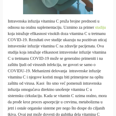
Intravenska infuzija vitamina C pruža brojne prednosti u
odnosu na oralnu suplementaciju. Uzmimo za primer
studiju
koja istražuje efikasnost visokih doza vitamina C u tretmanu
COVID-19. Rezultati ove studije ukazuju na pozitivan uticaj
intravenske infuzije vitamina C na zdravlje pacijenata. Ova
studija koja istražuje efikasnost intravenske infuzije vitamina
C u tretmanu COVID-19 može se generalno primeniti i na
zaštitu ljudi od virusnih infekcija, ne govori se samo o
COVIDU-19. Mehanizmi delovanja intravenske infuzije
vitamina C i njegove koristi mogu biti primenjene na opštu
zaštitu od virusa. Kaoi što smo već pomenuli intravenska
infuzija omogućava direktno unošenje vitamina C u
sistemsku cirkulaciju. Kada se vitamin C uzima oralno, mora
da prođe kroz proces apsorpcije u crevima, metabolizma u
jetri i ostale organske sisteme pre nego što dospe do ciljanih
tkiva. Ovaj put može dovesti do gubitka dela vitamina C