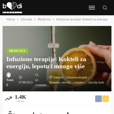
Home
Zdravlje
Medicina
Infuzione terapije: Kokteli za energiju, l
MEDICINA
Infuzione terapije: Kokteli za
energiju, lepotu i mnogo više
featured
infuziona terapija
Yann
no
07/06/2023
Mentalno zdravlje
vitamin c
zdravlje kože
E
comment
1.4K
VIEWS