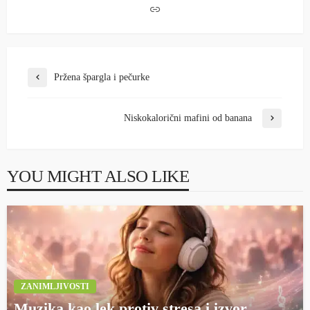
Pržena špargla i pečurke
Niskokalorični mafini od banana
YOU MIGHT ALSO LIKE
ZANIMLJIVOSTI
Muzika kao lek protiv stresa i izvor