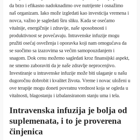
da brzo i efikasno nadoknadimo ove nutrijente i osnažimo
naš organizam. Iako može izgledati kao investicija vremena i
novca, važno je sagledati širu sliku. Kada se osećamo
vitalnije, energičnije i zdravije, naše sposobnosti i
produktivnost se povećavaju. Intravenske infuzije mogu
pružiti osećaj osveženja i oporavka koji nam omogućava da
se suočimo sa izazovima sa većim samopouzdanjem i
snagom. Dok cenu možemo sagledati kroz finansijski aspekt,
ne smemo zaboraviti da je naše zdravlje neprocenjivo.
Investiranje u intravenske infuzije može biti ulaganje u našu
dugoročnu dobrobit i kvalitet života. Vreme i novac uloženi u
ove terapije mogu doneti povratnu vrednost koja se ogleda u
vitalnosti, blagostanju i izbalansiranom stanju uma i tela.
Intravenska infuzija je bolja od
suplemenata, i to je proverena
činjenica