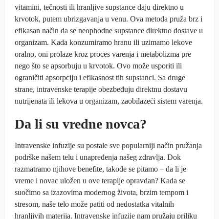
vitamini, tečnosti ili hranljive supstance daju direktno u
krvotok, putem ubrizgavanja u venu. Ova metoda pruža brz i
efikasan način da se neophodne supstance direktno dostave u
organizam. Kada konzumiramo hranu ili uzimamo lekove
oralno, oni prolaze kroz proces varenja i metabolizma pre
nego što se apsorbuju u krvotok. Ovo može usporiti ili
ograničiti apsorpciju i efikasnost tih supstanci. Sa druge
strane, intravenske terapije obezbeđuju direktnu dostavu
nutrijenata ili lekova u organizam, zaobilazeći sistem varenja.
Da li su vredne novca?
Intravenske infuzije su postale sve popularniji način pružanja
podrške našem telu i unapređenja našeg zdravlja. Dok
razmatramo njihove benefite, takođe se pitamo – da li je
vreme i novac uložen u ove terapije opravdan? Kada se
suočimo sa izazovima modernog života, brzim tempom i
stresom, naše telo može patiti od nedostatka vitalnih
hranljivih materija. Intravenske infuzije nam pružaju priliku