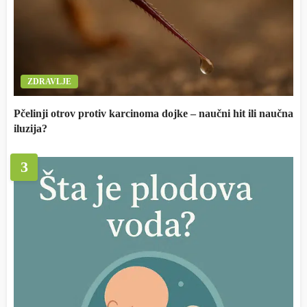
ZDRAVLJE
Pčelinji otrov protiv karcinoma dojke – naučni hit ili naučna
iluzija?
3