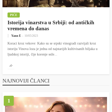
PIĆE
Istorija vinarstva u Srbiji: od antičkih
vremena do danas
Yann E
10/05/2023
Koraci kroz vekove: Kako su se srpski vinogradi razvijali kroz
istoriju Vinova loza je jedna od najstarijih kultivisanih biljaka u
ljudskoj istoriji, čije korenje seže...
NAJNOVIJI ČLANCI
1