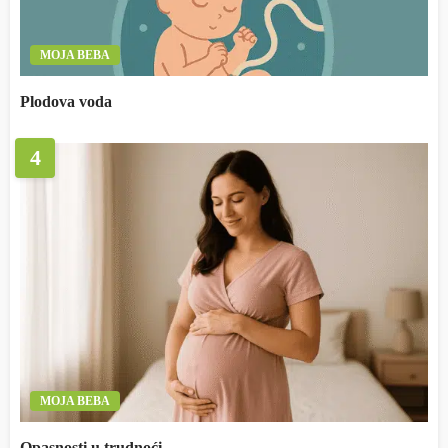
MOJA BEBA
Plodova voda
4
MOJA BEBA
Opasnosti u trudnoći