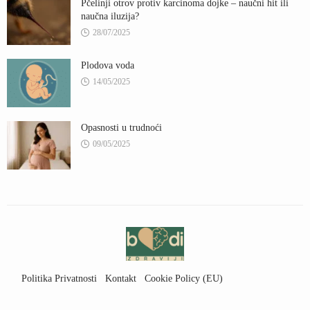
Pčelinji otrov protiv karcinoma dojke – naučni hit ili
naučna iluzija?
28/07/2025
Plodova voda
14/05/2025
Opasnosti u trudnoći
09/05/2025
Politika Privatnosti
Kontakt
Cookie Policy (EU)