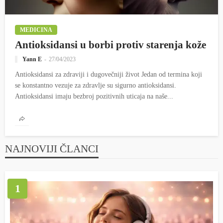
MEDICINA
Antioksidansi u borbi protiv starenja kože
Yann E
27/04/2023
Antioksidansi za zdraviji i dugovečniji život Jedan od termina koji
se konstantno vezuje za zdravlje su sigurno antioksidansi.
Antioksidansi imaju bezbroj pozitivnih uticaja na naše...
NAJNOVIJI ČLANCI
1