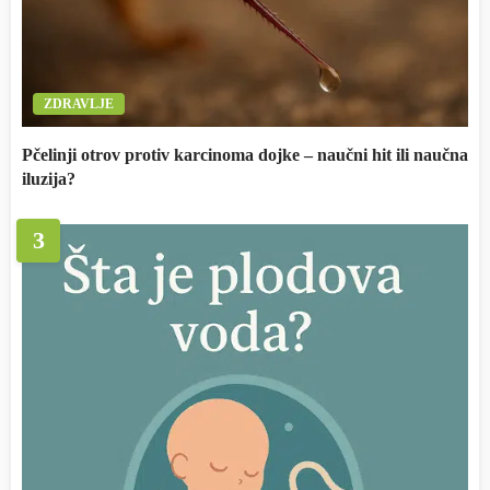
ZDRAVLJE
Pčelinji otrov protiv karcinoma dojke – naučni hit ili naučna
iluzija?
3