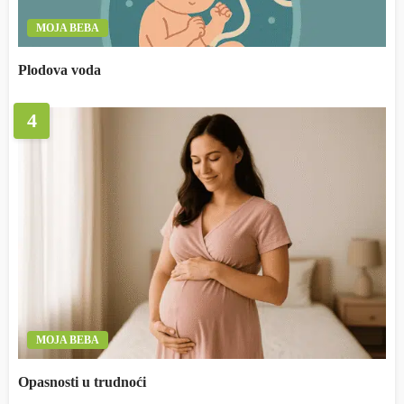
MOJA BEBA
Plodova voda
4
MOJA BEBA
Opasnosti u trudnoći