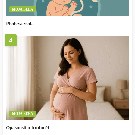
MOJA BEBA
Plodova voda
4
MOJA BEBA
Opasnosti u trudnoći