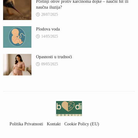
Pčelinji otrov protiv karcinoma dojke – naučni hit ili
naučna iluzija?
28/07/2025
Plodova voda
14/05/2025
Opasnosti u trudnoći
09/05/2025
Politika Privatnosti
Kontakt
Cookie Policy (EU)