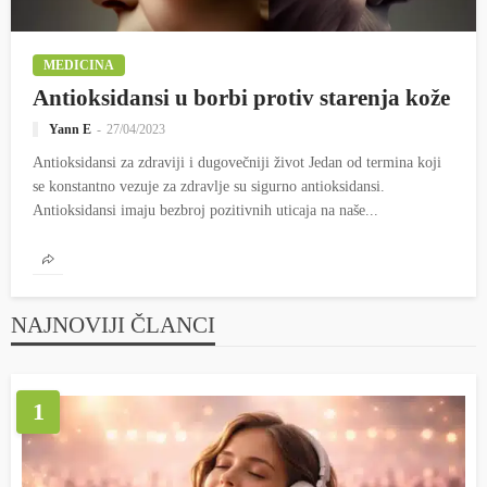
MEDICINA
Antioksidansi u borbi protiv starenja kože
Yann E
27/04/2023
Antioksidansi za zdraviji i dugovečniji život Jedan od termina koji
se konstantno vezuje za zdravlje su sigurno antioksidansi.
Antioksidansi imaju bezbroj pozitivnih uticaja na naše...
NAJNOVIJI ČLANCI
1