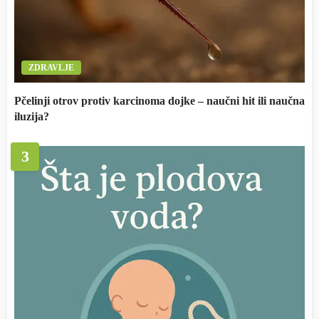
ZDRAVLJE
Pčelinji otrov protiv karcinoma dojke – naučni hit ili naučna
iluzija?
3