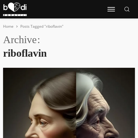
Home
Posts Tagged "riboflavin"
Archive
riboflavin